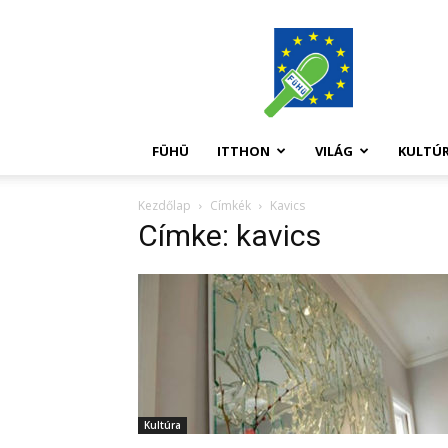
FüHü
FÜHÜ
ITTHON
VILÁG
KULTÚ
Kezdőlap
Címkék
Kavics
Címke: kavics
Kultúra