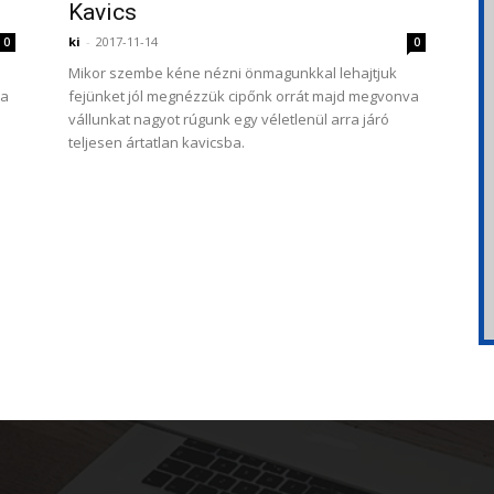
Kavics
ki
-
2017-11-14
0
0
Mikor szembe kéne nézni önmagunkkal lehajtjuk
va
fejünket jól megnézzük cipőnk orrát majd megvonva
vállunkat nagyot rúgunk egy véletlenül arra járó
teljesen ártatlan kavicsba.