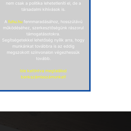
nem csak a politika lehetetleníti el, de a
társadalmi kihívások is.
A
fuhu.hu
fennmaradásához, hosszútávú
működéséhez, szerkesztőségünk rászorul
támogatásotokra.
Segítségetekkel lehetőség nyílik arra, hogy
munkánkat továbbra is az eddig
megszokott színvonalon végezhessük
tovább.
Ide kattintva megtalálod
bankszámlaszámunkat!