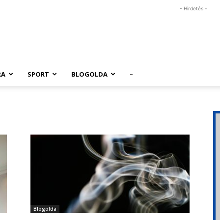
- Hirdetés -
RA
SPORT
BLOGOLDA
–
Blogolda