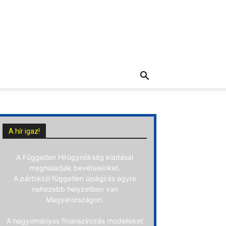
A hír igaz!
A Független Hírügynökség kiadásai
meghaladják bevételeinket.
A pártoktól független újságírás egyre
nehezebb helyzetben van
Magyarországon.
A hagyományos finanszírozás modelleket