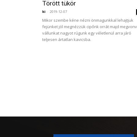
Törött tükör
ki
-
2019-12-07
Mikor szembe kéne nézni önmagunkkal lehajtjuk
fejünket jól megnézzük cipőnk orrát majd megvon
vállunkat nagyot rúgunk egy véletlenül arra járó
teljesen ártatlan kavicsba.