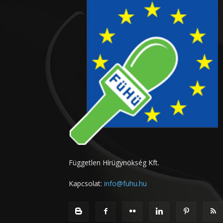
Független Hírügynökség Kft.
Kapcsolat:
info@fuhu.hu