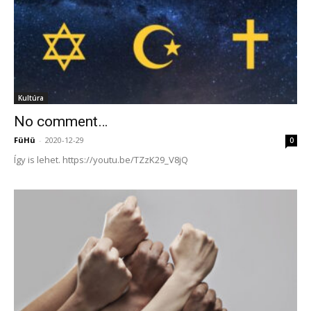
Kultúra
No comment…
FüHü
-
2020-12-29
0
Így is lehet. https://youtu.be/TZzK29_V8jQ