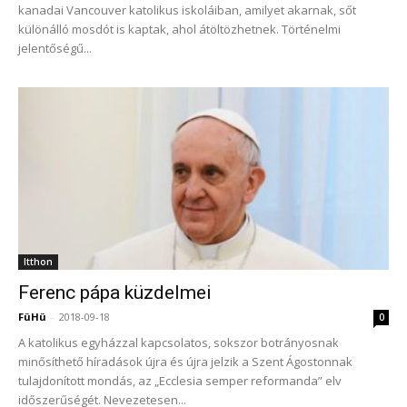
kanadai Vancouver katolikus iskoláiban, amilyet akarnak, sőt
különálló mosdót is kaptak, ahol átöltözhetnek. Történelmi
jelentőségű...
Itthon
Ferenc pápa küzdelmei
FüHü
-
2018-09-18
0
A katolikus egyházzal kapcsolatos, sokszor botrányosnak
minősíthető híradások újra és újra jelzik a Szent Ágostonnak
tulajdonított mondás, az „Ecclesia semper reformanda” elv
időszerűségét. Nevezetesen...