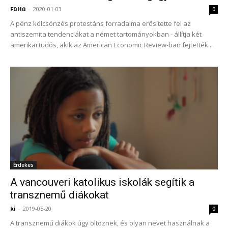
FüHü
-
2020-01-03
0
A pénz kölcsönzés protestáns forradalma erősítette fel az
antiszemita tendenciákat a német tartományokban - állítja két
amerikai tudós, akik az American Economic Review-ban fejtették...
Érdekes
A vancouveri katolikus iskolák segítik a
transznemű diákokat
ki
-
2019-05-20
0
A transznemű diákok úgy öltöznek, és olyan nevet használnak a