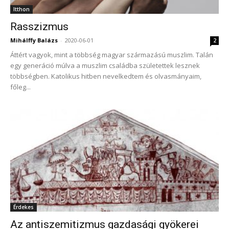
Itthon
Rasszizmus
Mihálffy Balázs
-
2020-06-01
2
Áttért vagyok, mint a többség magyar származású muszlim. Talán
egy generáció múlva a muszlim családba születettek lesznek
többségben. Katolikus hitben nevelkedtem és olvasmányaim,
főleg...
Érdekes
Az antiszemitizmus gazdasági gyökerei