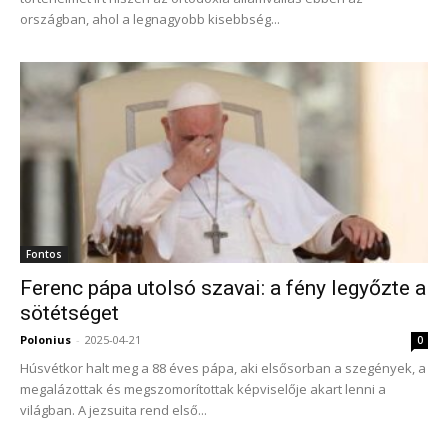
országban, ahol a legnagyobb kisebbség...
Fontos
Ferenc pápa utolsó szavai: a fény legyőzte a
sötétséget
Polonius
-
2025-04-21
0
Húsvétkor halt meg a 88 éves pápa, aki elsősorban a szegények, a
megalázottak és megszomorítottak képviselője akart lenni a
világban. A jezsuita rend első...