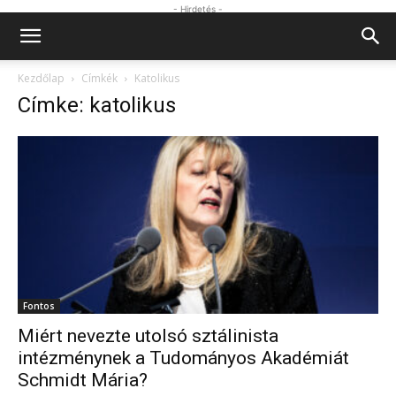
- Hirdetés -
Kezdőlap
Címkék
Katolikus
Címke: katolikus
Fontos
Miért nevezte utolsó sztálinista
intézménynek a Tudományos Akadémiát
Schmidt Mária?