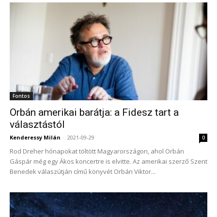
Fontos
Orbán amerikai barátja: a Fidesz tart a
választástól
Kenderessy Milán
-
2021-09-29
0
Rod Dreher hónapokat töltött Magyarországon, ahol Orbán
Gáspár még egy Ákos koncertre is elvitte. Az amerikai szerző Szent
Benedek válaszútján című könyvét Orbán Viktor...