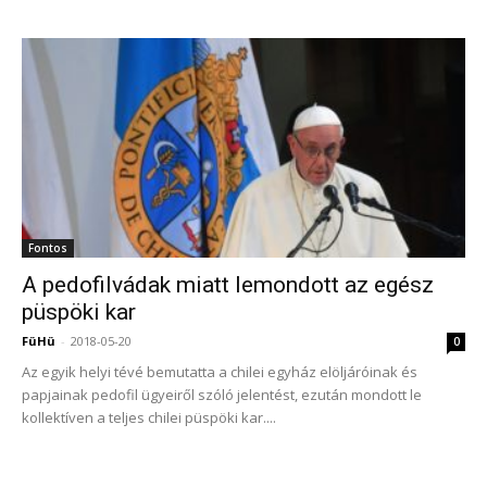
Fontos
A pedofilvádak miatt lemondott az egész
püspöki kar
FüHü
-
2018-05-20
0
Az egyik helyi tévé bemutatta a chilei egyház elöljáróinak és
papjainak pedofil ügyeiről szóló jelentést, ezután mondott le
kollektíven a teljes chilei püspöki kar....