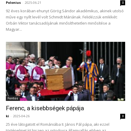
Polonius
-
2025-06-21
0
92 éves korában ehunyt Görög Sándor akadémikus, akinek utolsó
műve egy nyílt levél volt Schmidt Máriának. Felidézzük emlékét:
Orbán Viktor tanácsadójának minősíthetetlen minősítése a
Magyar...
Fontos
Ferenc, a kisebbségek pápája
ki
-
2025-04-26
0
25 éve látogatott el Romániába II. János Pál pápa, aki ezzel
történelmet írt hiszen az ortodoxia államvallás ebben az