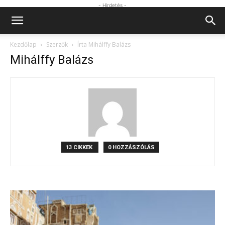
- Hirdetés -
Kezdőlap
Szerzők
Írta Mihálffy Balázs
Mihálffy Balázs
13 CIKKEK
0 HOZZÁSZÓLÁS