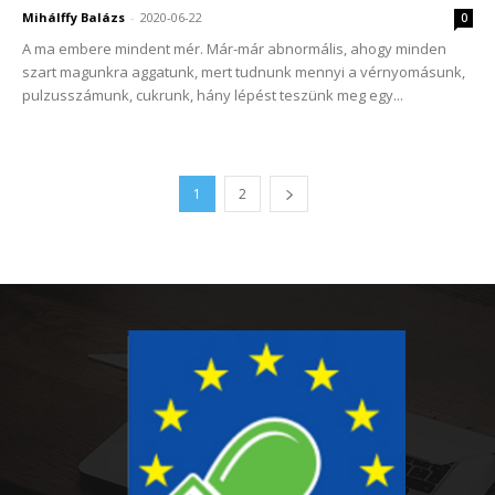
Mihálffy Balázs
-
2020-06-22
0
A ma embere mindent mér. Már-már abnormális, ahogy minden
szart magunkra aggatunk, mert tudnunk mennyi a vérnyomásunk,
pulzusszámunk, cukrunk, hány lépést teszünk meg egy...
1
2