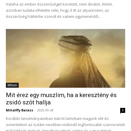
Valaha az ember ésszerűséget követett, nem divatot. Amint,
azonban tudata elhitette vele, hogy ő itt az atyaúristen, az
ésszerűség háttérbe szorult és valami agymenéstől...
Itthon
Mit érez egy muszlim, ha a keresztény és
zsidó szót hallja
Mihálffy Balázs
-
2020-09-28
3
Korábbi tanulmányaimban tükröt tartottam magunk elé és
ismertettem az Iszlám nevében működő legfontosabb szervezetek
működését, melyek árnyékot vetnek a hitre és a muszlimok