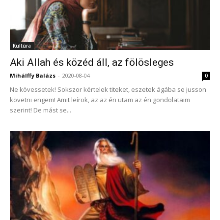
Kultúra
Aki Allah és közéd áll, az fölösleges
Mihálffy Balázs
-
2020-08-04
0
Ne kövessetek! Sokszor kértelek titeket, eszetek ágába se jusson
követni engem! Amit leírok, az az én utam az én gondolataim
szerint! De mást se...