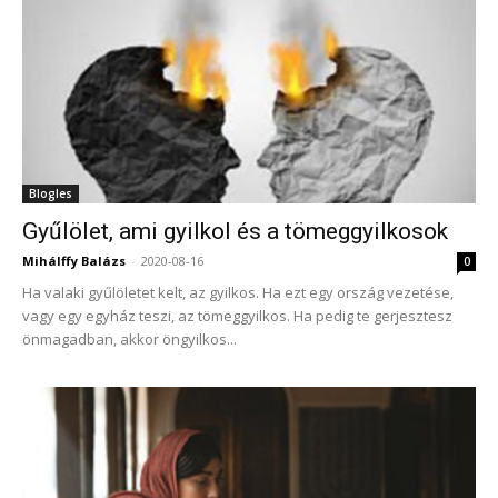
Blogles
Gyűlölet, ami gyilkol és a tömeggyilkosok
Mihálffy Balázs
-
2020-08-16
0
Ha valaki gyűlöletet kelt, az gyilkos. Ha ezt egy ország vezetése,
vagy egy egyház teszi, az tömeggyilkos. Ha pedig te gerjesztesz
önmagadban, akkor öngyilkos...