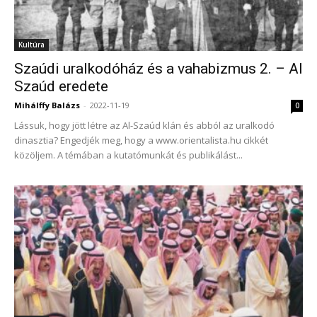
Kultúra
Szaúdi uralkodóház és a vahabizmus 2. – Al
Szaúd eredete
Mihálffy Balázs
-
2022-11-19
0
Lássuk, hogy jött létre az Al-Szaúd klán és abból az uralkodó
dinasztia? Engedjék meg, hogy a www.orientalista.hu cikkét
közöljem. A témában a kutatómunkát és publikálást...