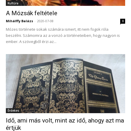
Kultúra
A Mózsák feltétele
Mihálffy Balázs
-
2020-07-08
0
Mózes története sokak számára ismert, itt nem fogok róla
beszélni. Számomra az a vonzó a történeteiben, hogy nagyon is
ember. A szövegből érzi az...
Érdekes
Idő, ami más volt, mint az idő, ahogy azt ma
értjük