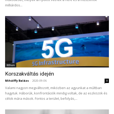
milliárdos...
Itthon
Korszakváltás idején
Mihálffy Balázs
-
2020-09-06
0
Valami nagyon megváltozott, miközben az agyunkat a múltban
hagytuk. Háborúk, konfrontációk mindig voltak, de az eszközök és
célok mára mások. Fontos a terület, befolyás,...