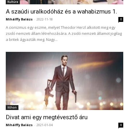
Kultúra
A szaúdi uralkodóház és a wahabizmus 1.
Mihálffy Balázs
-
2022-11-18
0
A cionizmus egy eszme, melyet Theodor Herzl alkotott meg egy
zsidó nemzeti állam létrehozására. A zsidó nemzeti államot jogilag
a britek ágyazták meg. Nagy...
Itthon
Divat ami egy megtévesztő áru
Mihálffy Balázs
-
2021-01-04
0