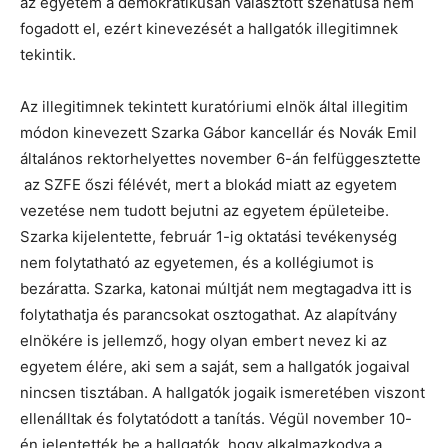
az egyetem a demokratikusan választott szenátusa nem
fogadott el, ezért kinevezését a hallgatók illegitimnek
tekintik.
Az illegitimnek tekintett kuratóriumi elnök által illegitim
módon kinevezett Szarka Gábor kancellár és Novák Emil
általános rektorhelyettes november 6-án felfüggesztette
az SZFE őszi félévét, mert a blokád miatt az egyetem
vezetése nem tudott bejutni az egyetem épületeibe.
Szarka kijelentette, február 1-ig oktatási tevékenység
nem folytatható az egyetemen, és a kollégiumot is
bezáratta. Szarka, katonai múltját nem megtagadva itt is
folytathatja és parancsokat osztogathat. Az alapítvány
elnökére is jellemző, hogy olyan embert nevez ki az
egyetem élére, aki sem a saját, sem a hallgatók jogaival
nincsen tisztában. A hallgatók jogaik ismeretében viszont
ellenálltak és folytatódott a tanítás. Végül november 10-
én jelentették be a hallgatók, hogy alkalmazkodva a