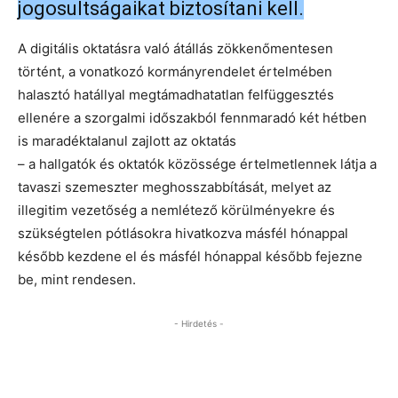
jogosultságaikat biztosítani kell.
A digitális oktatásra való átállás zökkenőmentesen
történt, a vonatkozó kormányrendelet értelmében
halasztó hatállyal megtámadhatatlan felfüggesztés
ellenére a szorgalmi időszakból fennmaradó két hétben
is maradéktalanul zajlott az oktatás
– a hallgatók és oktatók közössége értelmetlennek látja a
tavaszi szemeszter meghosszabbítását, melyet az
illegitim vezetőség a nemlétező körülményekre és
szükségtelen pótlásokra hivatkozva másfél hónappal
később kezdene el és másfél hónappal később fejezne
be, mint rendesen.
- Hirdetés -