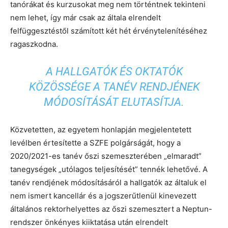
tanórákat és kurzusokat meg nem történtnek tekinteni
nem lehet, így már csak az általa elrendelt
felfüggesztéstől számított két hét érvénytelenítéséhez
ragaszkodna.
A HALLGATÓK ÉS OKTATÓK
KÖZÖSSÉGE A TANÉV RENDJÉNEK
MÓDOSÍTÁSÁT ELUTASÍTJA.
Közvetetten, az egyetem honlapján megjelentetett
levélben értesítette a SZFE polgárságát, hogy a
2020/2021-es tanév őszi szemeszterében „elmaradt”
tanegységek „utólagos teljesítését” tennék lehetővé. A
tanév rendjének módosításáról a hallgatók az általuk el
nem ismert kancellár és a jogszerűtlenül kinevezett
általános rektorhelyettes az őszi szemesztert a Neptun-
rendszer önkényes kiiktatása után elrendelt