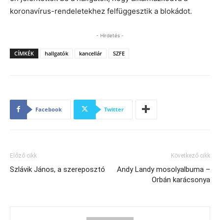
koronavírus-rendeletekhez felfüggesztik a blokádot.
- Hirdetés -
CÍMKÉK
hallgatók
kancellár
SZFE
Facebook
Twitter
Előző cikk
Következő cikk
Szlávik János, a szereposztó
Andy Landy mosolyalbuma –
Orbán karácsonya