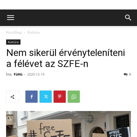
Kezdőlap
Kultúra
Kultúra
Nem sikerül érvényteleníteni
a félévet az SZFE-n
Írta:
FüHü
-
2020-12-14
0