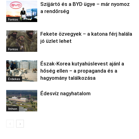
Szijjártó és a BYD ügye – már nyomoz
a rendőrség
Fontos
Fekete özvegyek – a katona férj halála
jó üzlet lehet
Fontos
Észak‑Korea kutyahúslevest ajánl a
hőség ellen – a propaganda és a
hagyomány találkozása
Érdekes
Édesvíz nagyhatalom
Itthon