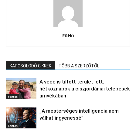
FüHü
KAPCSOLÓDÓ CIKKEK
TÖBB A SZERZŐTŐL
A vécé is tiltott terület lett:
hétköznapok a ciszjordániai telepesek
árnyékában
Fontos
„A mesterséges intelligencia nem
válhat ingyenessé”
Fontos