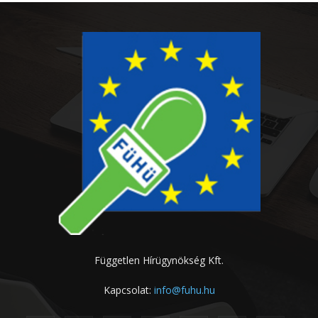
Független Hírügynökség Kft.
Kapcsolat:
info@fuhu.hu