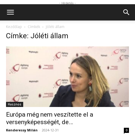
- Hirdetés -
Kezdőlap
Címkék
Jóléti állam
Címke: Jóléti állam
Hasznos
Európa még nem veszítette el a
versenyképességét, de…
Kenderessy Milán
-
2024-12-31
0