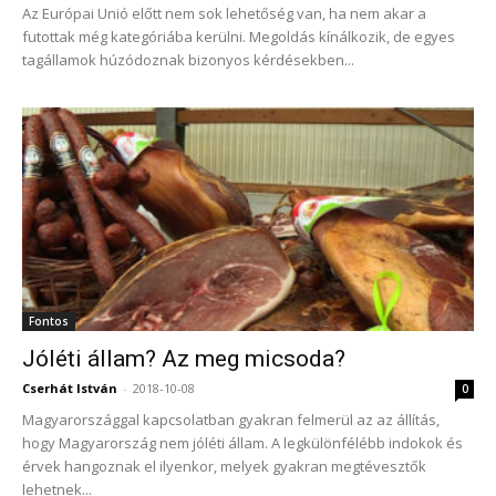
Az Európai Unió előtt nem sok lehetőség van, ha nem akar a
futottak még kategóriába kerülni. Megoldás kínálkozik, de egyes
tagállamok húzódoznak bizonyos kérdésekben...
Fontos
Jóléti állam? Az meg micsoda?
Cserhát István
-
2018-10-08
0
Magyarországgal kapcsolatban gyakran felmerül az az állítás,
hogy Magyarország nem jóléti állam. A legkülönfélébb indokok és
érvek hangoznak el ilyenkor, melyek gyakran megtévesztők
lehetnek...