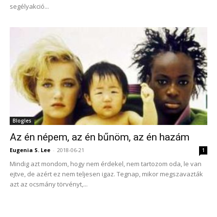
segélyakció...
Blogles
Az én népem, az én bűnöm, az én hazám
Eugenia S. Lee
-
2018-06-21
1
Mindig azt mondom, hogy nem érdekel, nem tartozom oda, le van
ejtve, de azért ez nem teljesen igaz. Tegnap, mikor megszavazták
azt az ocsmány törvényt,...