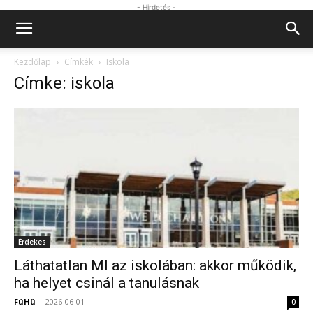
- Hirdetés -
Kezdőlap
Címkék
Iskola
Címke: iskola
Érdekes
Láthatatlan MI az iskolában: akkor működik,
ha helyet csinál a tanulásnak
FüHü
-
2026-06-01
0