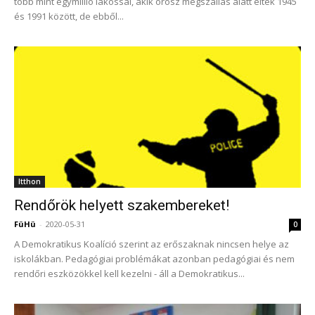
több mint egymillió lakossal, akik orosz megszállás alatt éltek 1945
és 1991 között, de ebből...
Itthon
Rendőrök helyett szakembereket!
FüHü
-
2020-05-31
0
A Demokratikus Koalíció szerint az erőszaknak nincsen helye az
iskolákban. Pedagógiai problémákat azonban pedagógiai és nem
rendőri eszközökkel kell kezelni - áll a Demokratikus...