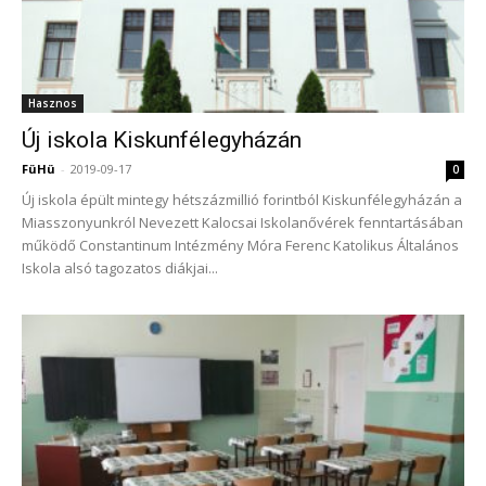
Hasznos
Új iskola Kiskunfélegyházán
FüHü
-
2019-09-17
0
Új iskola épült mintegy hétszázmillió forintból Kiskunfélegyházán a
Miasszonyunkról Nevezett Kalocsai Iskolanővérek fenntartásában
működő Constantinum Intézmény Móra Ferenc Katolikus Általános
Iskola alsó tagozatos diákjai...