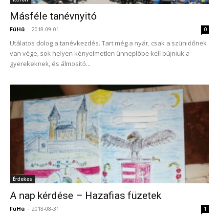
Másféle tanévnyitó
FüHü
-
2018-09-01
0
Utálatos dolog a tanévkezdés. Tart még a nyár, csak a szünidőnek
van vége, sok helyen kényelmetlen ünneplőbe kell bújniuk a
gyerekeknek, és álmosító...
Érdekes
A nap kérdése – Hazafias füzetek
FüHü
-
2018-08-31
1