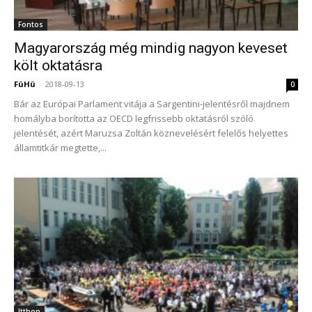
Fontos
Magyarország még mindig nagyon keveset
költ oktatásra
FüHü
-
2018-09-13
0
Bár az Európai Parlament vitája a Sargentini-jelentésről majdnem
homályba borította az OECD legfrissebb oktatásról szóló
jelentését, azért Maruzsa Zoltán köznevelésért felelős helyettes
államtitkár megtette,...
Itthon