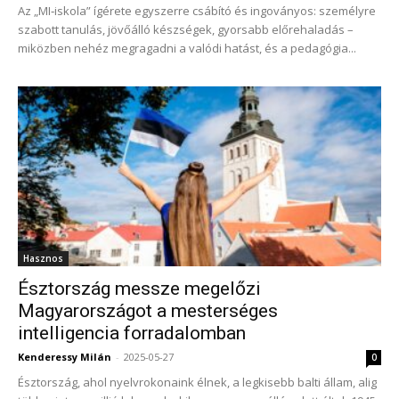
Az „MI‑iskola” ígérete egyszerre csábító és ingoványos: személyre
szabott tanulás, jövőálló készségek, gyorsabb előrehaladás –
miközben nehéz megragadni a valódi hatást, és a pedagógia...
Hasznos
Észtország messze megelőzi
Magyarországot a mesterséges
intelligencia forradalomban
Kenderessy Milán
-
2025-05-27
0
Észtország, ahol nyelvrokonaink élnek, a legkisebb balti állam, alig