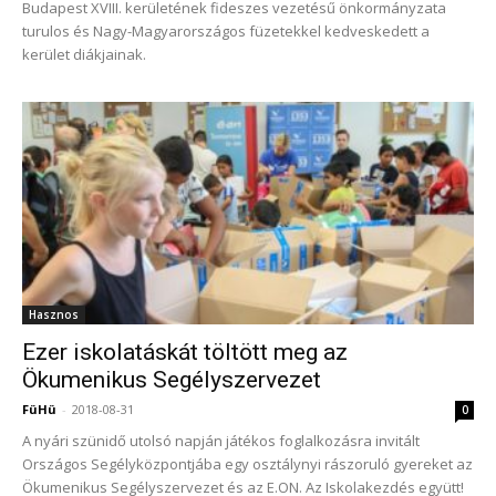
Budapest XVIII. kerületének fideszes vezetésű önkormányzata
turulos és Nagy-Magyarországos füzetekkel kedveskedett a
kerület diákjainak.
Hasznos
Ezer iskolatáskát töltött meg az
Ökumenikus Segélyszervezet
FüHü
-
2018-08-31
0
A nyári szünidő utolsó napján játékos foglalkozásra invitált
Országos Segélyközpontjába egy osztálynyi rászoruló gyereket az
Ökumenikus Segélyszervezet és az E.ON. Az Iskolakezdés együtt!