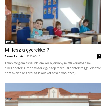
Itthon
Mi lesz a gyerekkel?
Bauer Tamás
-
2020-05-16
0
Talán még emlékszünk: amikor a járvány miatti korlátozások
elkezdődtek, Orbán Viktor egy szép márciusi péntek reggel először
nem akarta bezárni az iskolákat arra hivatkozva,...