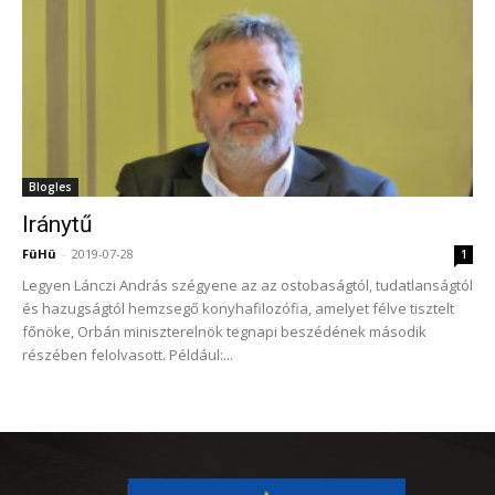
Blogles
Iránytű
FüHü
-
2019-07-28
1
Legyen Lánczi András szégyene az az ostobaságtól, tudatlanságtól
és hazugságtól hemzsegő konyhafilozófia, amelyet félve tisztelt
főnöke, Orbán miniszterelnök tegnapi beszédének második
részében felolvasott. Például:...