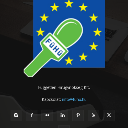
Független Hírügynökség Kft.
Kapcsolat:
info@fuhu.hu