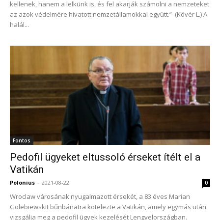
kellenek, hanem a lelkünk is, és fel akarják számolni a nemzeteket
az azok védelmére hivatott nemzetállamokkal együtt.” (Kövér L.) A
halál...
Fontos
Pedofil ügyeket eltussoló érseket ítélt el a
Vatikán
Polonius
-
2021-08-22
0
Wroclaw városának nyugalmazott érsekét, a 83 éves Marian
Golebiewskit bűnbánatra kötelezte a Vatikán, amely egymás után
vizsgálja meg a pedofil ügyek kezelését Lengyelországban.