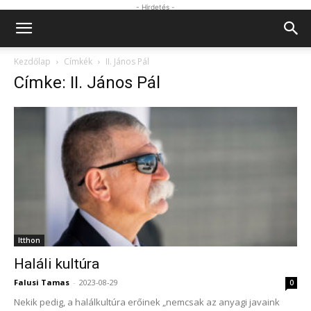
- Hirdetés -
Kezdőlap
Címkék
II. János Pál
Címke: II. János Pál
Itthon
Haláli kultúra
Falusi Tamas
-
2023-08-29
0
Nekik pedig, a halálkultúra erőinek „nemcsak az anyagi javaink