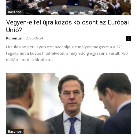
Hasznos
Vegyen-e fel újra közös kölcsönt az Európai
Unió?
Polonius
-
2025-08-24
0
Ursula von der Leyen ezt javasolja, de mélyen megosztja a 27
tagállamot a közös hitelfelvétel, amely eddig egyszer sikerült: 750
milliárd eurós kölcsön a...
Hasznos