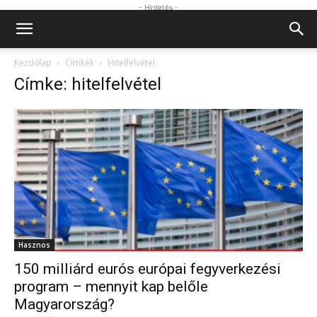
- Hirdetés -
Kezdőlap
Címkék
Hitelfelvétel
Címke: hitelfelvétel
Hasznos
150 milliárd eurós európai fegyverkezési
program – mennyit kap belőle
Magyarország?