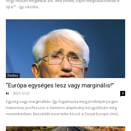
hogy miután megtettük azt, amit kellett, vajon megválasztanak-e
újra?” - így vázolta...
Fontos
“Európa egységes lesz vagy marginális!”
ki
-
2025-12-22
0
Egység vagy marginalitás. Így fogalmazta meg jövőképét Jürgen
Habermas professzor a Siemens alapítvány közgyűlésén még
novemberben. Beszédét most tette közzé a Social Europe című...