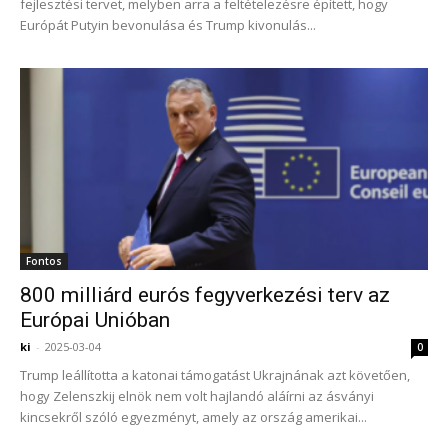
fejlesztési tervet, melyben arra a feltételezésre épített, hogy
Európát Putyin bevonulása és Trump kivonulás...
Fontos
800 milliárd eurós fegyverkezési terv az
Európai Unióban
ki
-
2025-03-04
0
Trump leállította a katonai támogatást Ukrajnának azt követően,
hogy Zelenszkij elnök nem volt hajlandó aláírni az ásványi
kincsekről szóló egyezményt, amely az ország amerikai...