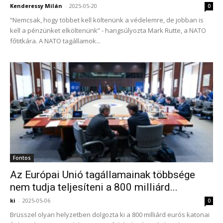
Kenderessy Milán
-
2025-05-20
0
“Nemcsak, hogy többet kell költenünk a védelemre, de jobban is
kell a pénzünket elköltenünk” - hangsúlyozta Mark Rutte, a NATO
főtitkára. A NATO tagállamok...
Fontos
Az Európai Unió tagállamainak többsége
nem tudja teljesíteni a 800 milliárd...
ki
-
2025-05-06
0
Brüsszel olyan helyzetben dolgozta ki a 800 milliárd eurós katonai