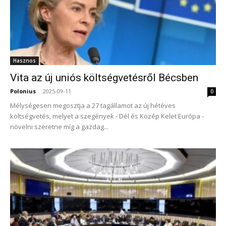
Hasznos
Vita az új uniós költségvetésről Bécsben
Polonius
-
2025-09-11
0
Mélységesen megosztja a 27 tagállamot az új hétéves
költségvetés, melyet a szegények - Dél és Közép Kelet Európa -
növelni szeretne míg a gazdag...