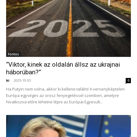
Fontos
“Viktor, kinek az oldalán állsz az ukrajnai
háborúban?”
ki
-
2025-10-03
0
Ha Putyin nem volna, akkor ki kellene találni! A versenyképtelen
Európa egységes az orosz fenyegetéssel szemben, amelyre
hivatkozva előre lehetne lépni az Európai Egyesült...