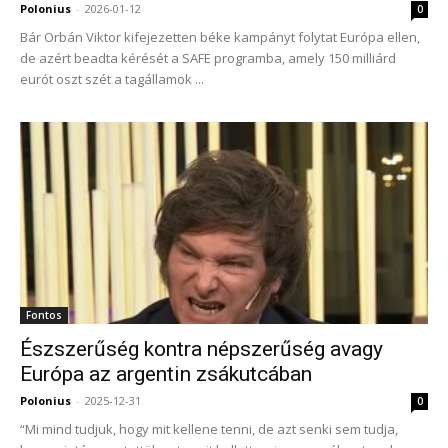
Polonius
-
2026-01-12
0
Bár Orbán Viktor kifejezetten béke kampányt folytat Európa ellen,
de azért beadta kérését a SAFE programba, amely 150 milliárd
eurót oszt szét a tagállamok ...
Fontos
Észszerűség kontra népszerűség avagy
Európa az argentin zsákutcában
Polonius
-
2025-12-31
0
“Mi mind tudjuk, hogy mit kellene tenni, de azt senki sem tudja,