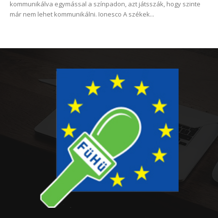
kommunikálva egymással a színpadon, azt játsszák, hogy szinte
már nem lehet kommunikálni. Ionesco A székek...