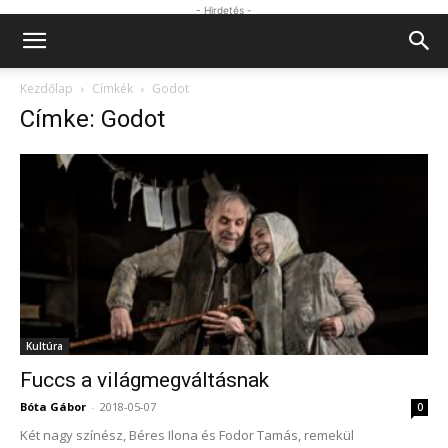
- Hirdetés -
Kezdőlap
Címkék
Godot
Címke: Godot
Kultúra
Fuccs a világmegváltásnak
Bóta Gábor
-
2018-05-07
0
Két nagy színész, Béres Ilona és Fodor Tamás, remekül