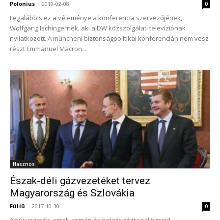
Polonius
-
2019-02-08
0
Legalábbis ez a véleménye a konferencia szervezőjének,
Wolfgang Ischingernek, aki a DW közszolgálati televíziónak
nyilatkozott. A müncheni biztonságpolitikai konferencián nem vesz
részt Emmanuel Macron...
Hasznos
Észak-déli gázvezetéket tervez
Magyarország és Szlovákia
FüHü
-
2017-10-30
0