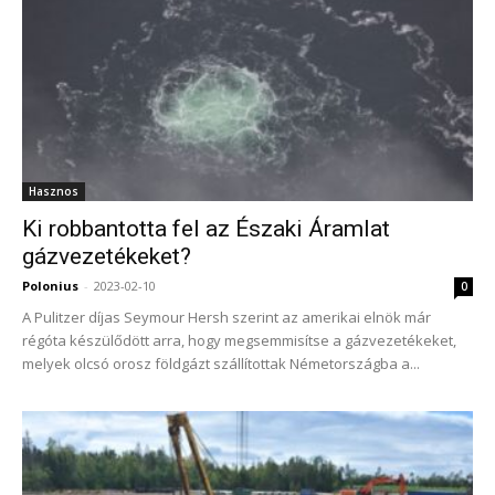
Hasznos
Ki robbantotta fel az Északi Áramlat
gázvezetékeket?
Polonius
-
2023-02-10
0
A Pulitzer díjas Seymour Hersh szerint az amerikai elnök már
régóta készülődött arra, hogy megsemmisítse a gázvezetékeket,
melyek olcsó orosz földgázt szállítottak Németországba a...