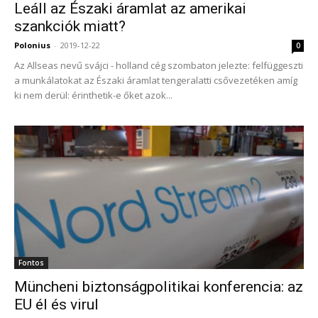
Leáll az Északi áramlat az amerikai
szankciók miatt?
Polonius
-
2019-12-22
0
Az Allseas nevű svájci - holland cég szombaton jelezte: felfüggeszti
a munkálatokat az Északi áramlat tengeralatti csővezetéken amíg
ki nem derül: érinthetik-e őket azok...
Fontos
Müncheni biztonságpolitikai konferencia: az
EU él és virul