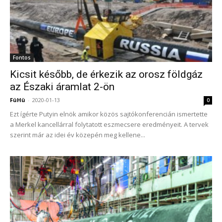
Fontos
Kicsit később, de érkezik az orosz földgáz
az Északi áramlat 2-ön
FüHü
-
2020-01-13
0
Ezt ígérte Putyin elnök amikor közös sajtókonferencián ismertette
a Merkel kancellárral folytatott eszmecsere eredményeit. A tervek
szerint már az idei év közepén meg kellene...