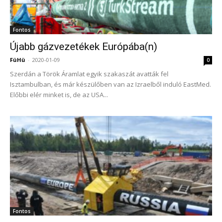
Fontos
Újabb gázvezetékek Európába(n)
FüHü
-
2020-01-09
0
Szerdán a Török Áramlat egyik szakaszát avatták fel
Isztambulban, és már készülőben van az Izraelből induló EastMed.
Előbbi elér minket is, de az USA...
Fontos