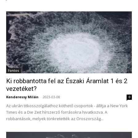
Fontos
Ki robbantotta fel az Északi Áramlat 1 és 2
vezetéket?
Kenderessy Milán
-
2023-03-08
0
Az ukrán titkosszolgálathoz köthető csoportok - állítja a New York
Times és a Die Zeit hírszerző forrásokra hivatkozva. A
robbantások, melyek tönkretették az Oroszország...