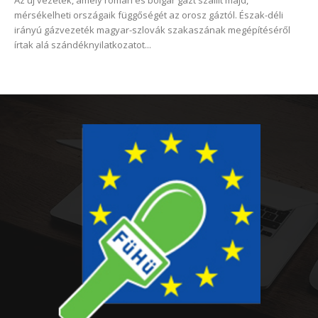
Az új vezeték, amely román és bolgár gázt szállít majd,
mérsékelheti országaik függőségét az orosz gáztól. Észak-déli
irányú gázvezeték magyar-szlovák szakaszának megépítéséről
írtak alá szándéknyilatkozatot...