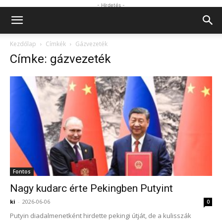
- Hirdetés -
Kezdőlap
Címkék
Gázvezeték
Címke: gázvezeték
Fontos
Nagy kudarc érte Pekingben Putyint
ki
-
2026-06-06
0
Putyin diadalmenetként hirdette pekingi útját, de a kulisszák