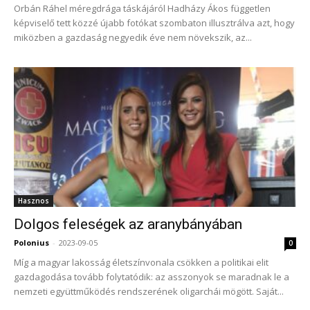
Orbán Ráhel méregdrága táskájáról Hadházy Ákos független
képviselő tett közzé újabb fotókat szombaton illusztrálva azt, hogy
miközben a gazdaság negyedik éve nem növekszik, az...
Hasznos
Dolgos feleségek az aranybányában
Polonius
-
2023-09-05
0
Míg a magyar lakosság életszínvonala csökken a politikai elit
gazdagodása tovább folytatódik: az asszonyok se maradnak le a
nemzeti együttműködés rendszerének oligarchái mögött. Saját...