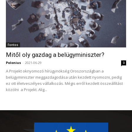
Fontos
Mitől oly gazdag a belügyminiszter?
Polonius
-
2021-06-29
0
A Projekt oknyomozó hírügynökség Oroszországban a
belügyminiszter meggazdagodása után kezdett nyomozni, pedig
ez ott életveszélyes vállalkozás. Mégis erről kezdett összeállítást
közölni a Projekt. Alig...