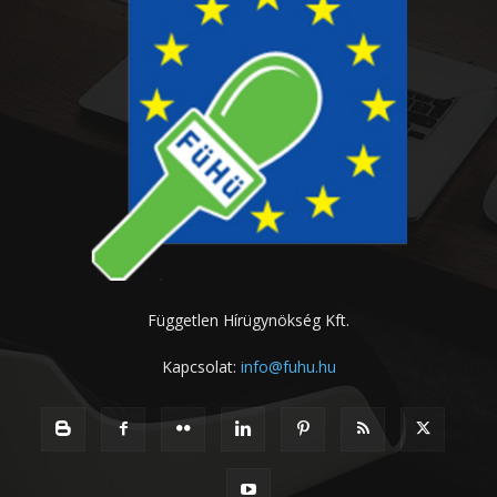
Független Hírügynökség Kft.
Kapcsolat:
info@fuhu.hu