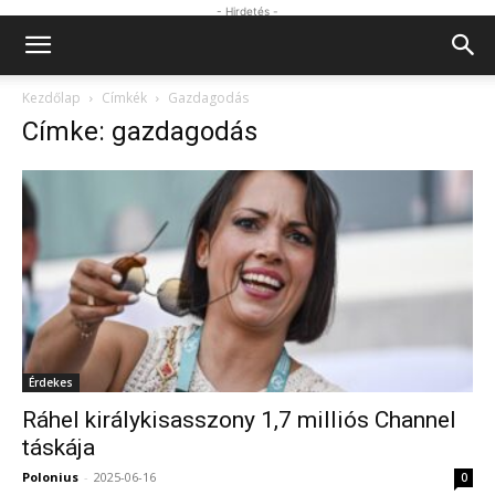
- Hirdetés -
Kezdőlap
Címkék
Gazdagodás
Címke: gazdagodás
Érdekes
Ráhel királykisasszony 1,7 milliós Channel
táskája
Polonius
-
2025-06-16
0