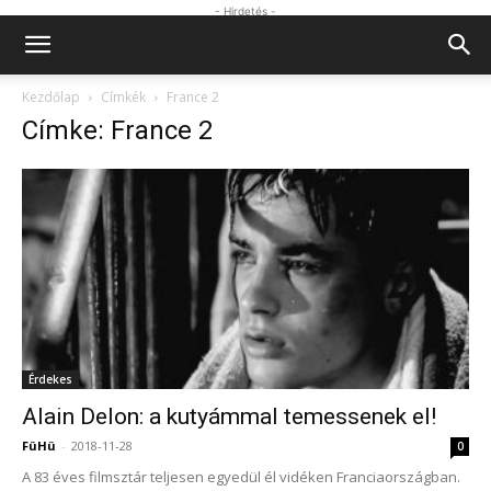
- Hirdetés -
Kezdőlap
Címkék
France 2
Címke: France 2
Érdekes
Alain Delon: a kutyámmal temessenek el!
FüHü
-
2018-11-28
0
A 83 éves filmsztár teljesen egyedül él vidéken Franciaországban.