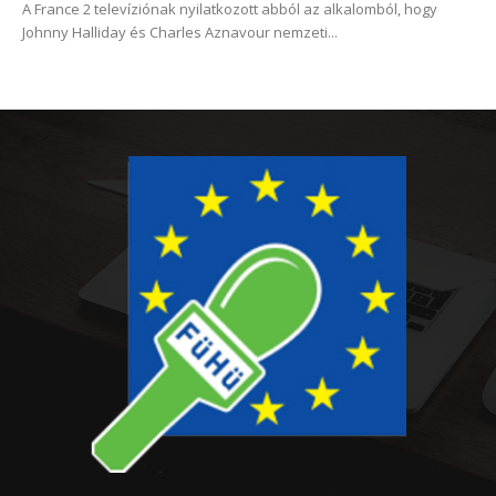
A France 2 televíziónak nyilatkozott abból az alkalomból, hogy
Johnny Halliday és Charles Aznavour nemzeti...