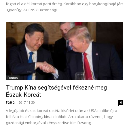
fogott el a dél-koreai parti őrség. Korábban egy hongkongi hajó járt
ugyanígy. Az ENSZ Biztonsági...
Fontos
Trump Kína segítségével fékezné meg
Észak-Koreát
FüHü
-
2017-11-30
0
A legújabb észak-koreai rakéta kísérlet után az USA elnöke újra
felhívta Hszi Csinping kínai elnököt. Arra akarta rávenni, hogy
gazdasági embargóval kényszerítse Kim Dzsong...