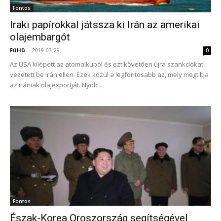
Fontos
Iraki papírokkal játssza ki Irán az amerikai
olajembargót
FüHü
-
2019-03-29
0
Az USA kilépett az atomalkuból és ezt követően újra szankciókat
vezetett be Irán ellen. Ezek közül a legfontosabb az, mely megtiltja
az irániak olajexportját. Nyolc...
Fontos
Észak-Korea Oroszország segítségével