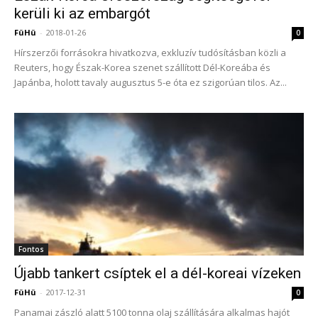
kerüli ki az embargót
FüHü
-
2018-01-26
0
Hírszerzői forrásokra hivatkozva, exkluzív tudósításban közli a
Reuters, hogy Észak-Korea szenet szállított Dél-Koreába és
Japánba, holott tavaly augusztus 5-e óta ez szigorúan tilos. Az...
Fontos
Újabb tankert csíptek el a dél-koreai vízeken
FüHü
-
2017-12-31
0
Panamai zászló alatt 5100 tonna olaj szállítására alkalmas hajót