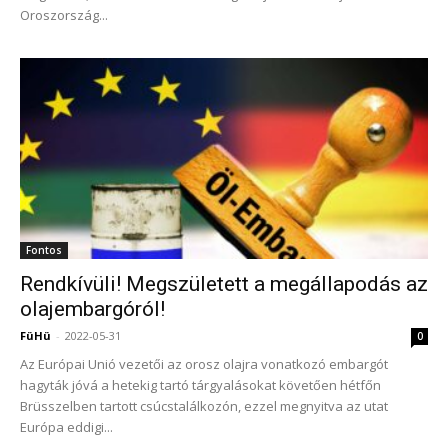
Oroszország...
Fontos
Rendkívüli! Megszületett a megállapodás az
olajembargóról!
FüHü
-
2022-05-31
0
Az Európai Unió vezetői az orosz olajra vonatkozó embargót
hagyták jóvá a hetekig tartó tárgyalásokat követően hétfőn
Brüsszelben tartott csúcstalálkozón, ezzel megnyitva az utat
Európa eddigi...