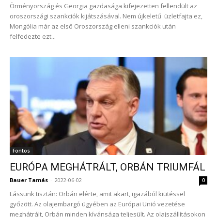
Örményország és Georgia gazdasága kifejezetten fellendült az
oroszországi szankciók kijátszásával. Nem újkeletű üzletfajta ez,
Mongólia már az első Oroszország elleni szankciók után
felfedezte ezt...
Fontos
EURÓPA MEGHÁTRÁLT, ORBÁN TRIUMFÁL
Bauer Tamás
-
2022-06-02
0
Lássunk tisztán: Orbán elérte, amit akart, igazából kiütéssel
győzött. Az olajembargó ügyében az Európai Unió vezetése
meghátrált, Orbán minden kívánsága teljesült. Az olajszállításokon