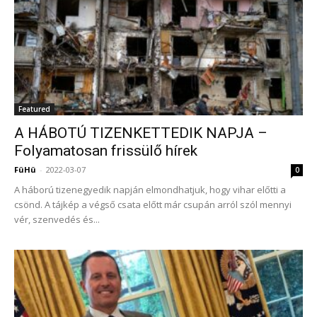
Featured
A HÁBOTÚ TIZENKETTEDIK NAPJA –
Folyamatosan frissülő hírek
FüHü
-
2022-03-07
0
A háború tizenegyedik napján elmondhatjuk, hogy vihar előtti a
csönd. A tájkép a végső csata előtt már csupán arról szól mennyi
vér, szenvedés és...