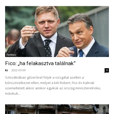
Fontos
Fico: „ha felakasztva találnak”
ki
-
2022-05-09
0
Szlovákiában gőzerővel folyik a vizsgálat azellen a
bűnszövetkezet ellen, melyet a két Robert, Fico és Kalinak
üzemeltetett akkor amikor egyikük az ország miniszterelnöke,
másikuk...