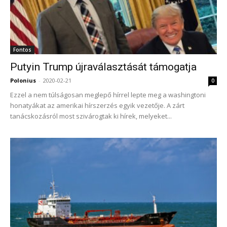
Fontos
Putyin Trump újraválasztását támogatja
Polonius
-
2020-02-21
0
Ezzel a nem túlságosan meglepő hírrel lepte meg a washingtoni
honatyákat az amerikai hírszerzés egyik vezetője. A zárt
tanácskozásról most szivárogtak ki hírek, melyeket...