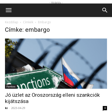
- Hirdetés -
Kezdőlap
Címkék
Embargo
Címke: embargo
Fontos
Jó üzlet az Oroszország elleni szankciók
kijátszása
ki
-
2023-04-29
0