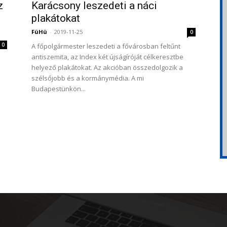
z
Karácsony leszedeti a náci
plakátokat
FüHü
-
2019-11-25
0
0
A főpolgármester leszedeti a fővárosban feltűnt
antiszemita, az Index két újságíróját célkeresztbe
helyező plakátokat. Az akcióban összedolgozik a
szélsőjobb és a kormánymédia. A mi
Budapestünkön...