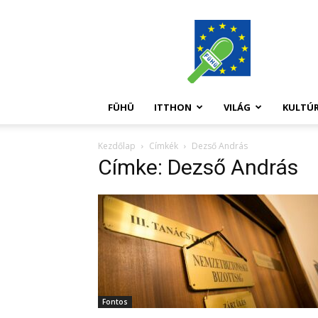
FüHü
FÜHÜ
ITTHON
VILÁG
KULTÚ
Kezdőlap
Címkék
Dezső András
Címke: Dezső András
Fontos