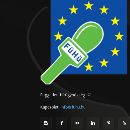
Független Hírügynökség Kft.
Kapcsolat:
info@fuhu.hu