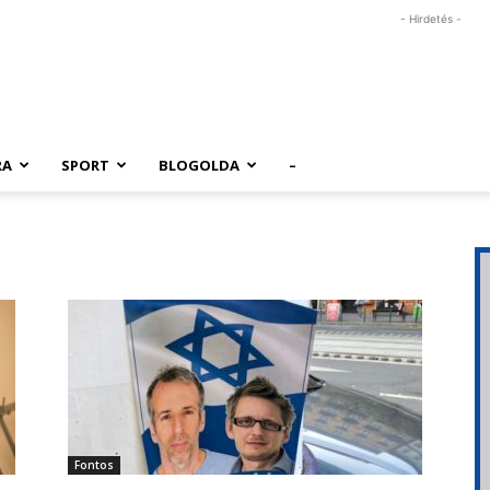
- Hirdetés -
RA
SPORT
BLOGOLDA
–
Fontos