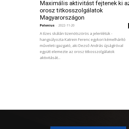
Maximális aktivitást fejtenek ki a
orosz titkosszolgálatok
Magyarországon
Polonius
-
2022-11-20
A tízes skálán tizenötszörös a jelenlétük -
hangsúlyozta Katrein Ferenc egykori kémelhárító
műveleti igazgató, aki Dezső András újságíróval
együtt elemezte az orosz titkosszolgálatok
aktivitását...