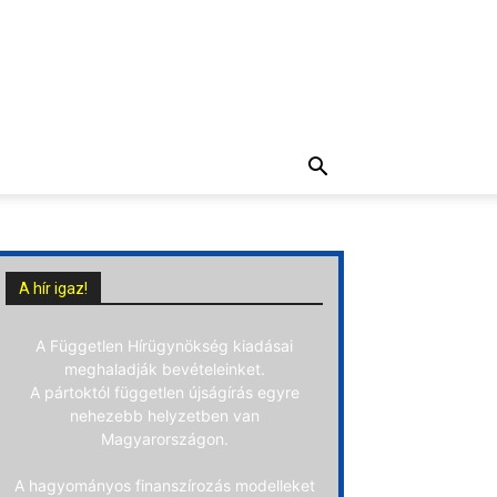
A hír igaz!
A Független Hírügynökség kiadásai
meghaladják bevételeinket.
A pártoktól független újságírás egyre
nehezebb helyzetben van
Magyarországon.
A hagyományos finanszírozás modelleket