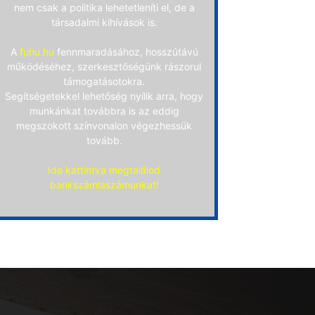
nem csak a politika lehetetleníti el, de a
társadalmi kihívások is.
A
fuhu.hu
fennmaradásához, hosszútávú
működéséhez, szerkesztőségünk rászorul
támogatásotokra.
Segítségetekkel lehetőség nyílik arra, hogy
munkánkat továbbra is az eddig
megszokott színvonalon végezhessük
tovább.
Ide kattintva megtalálod
bankszámlaszámunkat!