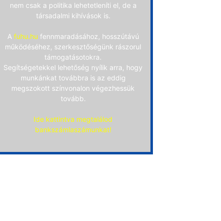
nem csak a politika lehetetleníti el, de a
társadalmi kihívások is.
A
fuhu.hu
fennmaradásához, hosszútávú
működéséhez, szerkesztőségünk rászorul
támogatásotokra.
Segítségetekkel lehetőség nyílik arra, hogy
munkánkat továbbra is az eddig
megszokott színvonalon végezhessük
tovább.
Ide kattintva megtalálod
bankszámlaszámunkat!