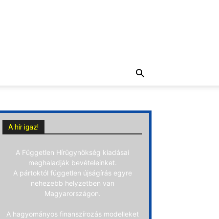
A hír igaz!
A Független Hírügynökség kiadásai
meghaladják bevételeinket.
A pártoktól független újságírás egyre
nehezebb helyzetben van
Magyarországon.
A hagyományos finanszírozás modelleket