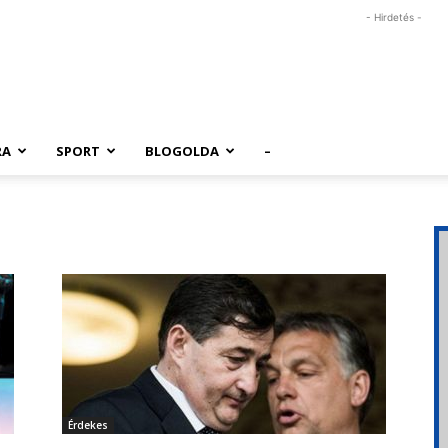
- Hirdetés -
RA
SPORT
BLOGOLDA
–
Érdekes