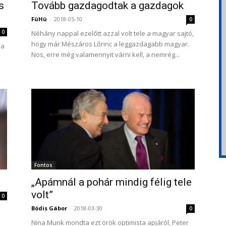
s
Tovább gazdagodtak a gazdagok
FüHü
-
2018-05-10
0
0
Néhány nappal ezelőtt azzal volt tele a magyar sajtó,
hogy már Mészáros Lőrinc a leggazdagabb magyar.
 a
Nos, erre még valamennyit várni kell, a nemrég...
Fontos
„Apámnál a pohár mindig félig tele
volt”
0
Bódis Gábor
-
2018-03-30
0
Nina Munk mondta ezt örök optimista apjáról, Peter