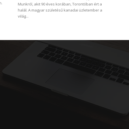
n.
Munkról, akit 90 éves korában, Torontóban ért a
halál. A magyar születésű kanadai üzletember a
világ...