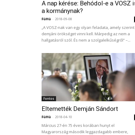
A nap kérése: Behódol-e a VOSZ i
a kormánynak?
FüHü
-
2018-09-08
„A VOSZ-nak van egy olyan feladata, amely szerint
demjáni örökséget vinni kell. Márpedig az nem a
hallgatásról szól. És nem a szolgalelkűségről” –...
Fontos
Eltemették Demján Sándort
FüHü
-
2018-04-10
Március 27-én 75 éves korában hunyt el
Magyarország második leggazdagabb embere,