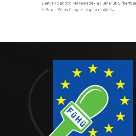
Demján Sándor. Ma temették a Fiumei úti Sírkertbe
A Gránit Pólus Csoport alapító elnökét...