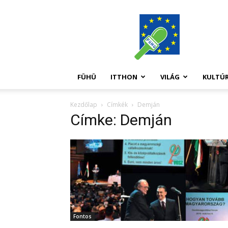
FüHü
FÜHÜ
ITTHON
VILÁG
KULTÚ
Kezdőlap
Címkék
Demján
Címke: Demján
Fontos