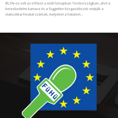
85,5%-os volt az infláció a múlt hónapban Törökországban, ahol a
kereskedelmi kamara és a független közgazdászok vitatják a
statisztikai hivatal számait, melyeket a hatalom...