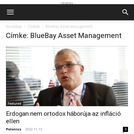
- Hirdetés -
Kezdőlap
Címkék
BlueBay Asset Management
Címke: BlueBay Asset Management
Featured
Erdogan nem ortodox háborúja az infláció
ellen
Polonius
-
2022-11-15
0