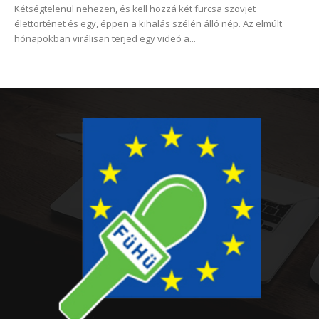
Kétségtelenül nehezen, és kell hozzá két furcsa szovjet
élettörténet és egy, éppen a kihalás szélén álló nép. Az elmúlt
hónapokban virálisan terjed egy videó a...