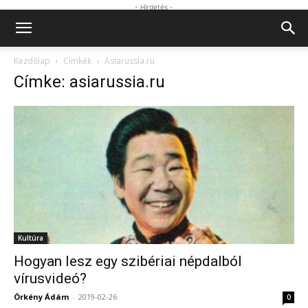
- Hirdetés -
Kezdőlap
Címkék
Asiarussia.ru
Címke: asiarussia.ru
Kultúra
Hogyan lesz egy szibériai népdalból
vírusvideó?
Örkény Ádám
-
2019-02-26
0