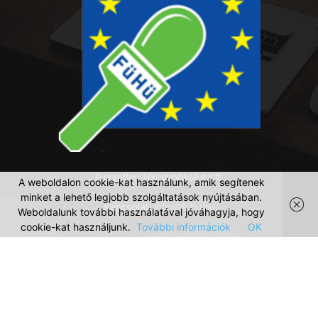
Független Hírügynökség Kft.
A weboldalon cookie-kat használunk, amik segítenek
minket a lehető legjobb szolgáltatások nyújtásában.
Kapcsolat:
info@fuhu.hu
Weboldalunk további használatával jóváhagyja, hogy
cookie-kat használjunk.
További információk
OK