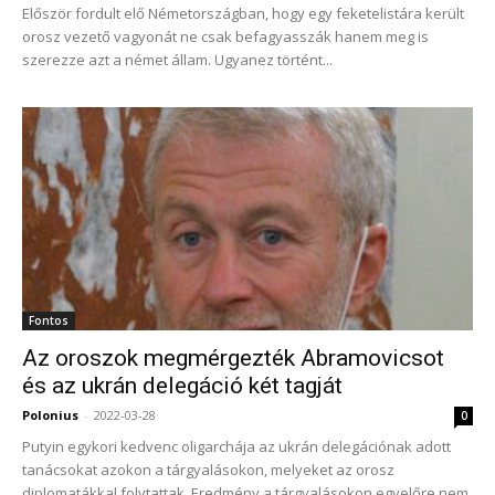
Először fordult elő Németországban, hogy egy feketelistára került
orosz vezető vagyonát ne csak befagyasszák hanem meg is
szerezze azt a német állam. Ugyanez történt...
Fontos
Az oroszok megmérgezték Abramovicsot
és az ukrán delegáció két tagját
Polonius
-
2022-03-28
0
Putyin egykori kedvenc oligarchája az ukrán delegációnak adott
tanácsokat azokon a tárgyalásokon, melyeket az orosz
diplomatákkal folytattak. Eredmény a tárgyalásokon egyelőre nem