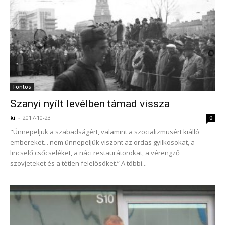
Fontos
Szanyi nyílt levélben támad vissza
ki
-
2017-10-23
0
"Ünnepeljük a szabadságért, valamint a szocializmusért kiálló
embereket... nem ünnepeljük viszont az ordas gyilkosokat, a
lincselő csőcseléket, a náci restaurátorokat, a vérengző
szovjeteket és a tétlen felelősöket.” A többi...