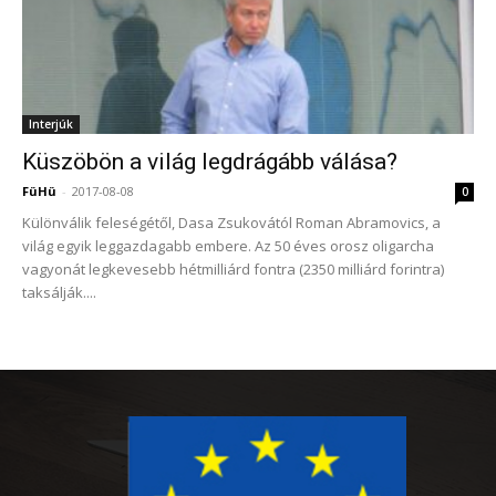
Interjúk
Küszöbön a világ legdrágább válása?
FüHü
-
2017-08-08
0
Különválik feleségétől, Dasa Zsukovától Roman Abramovics, a
világ egyik leggazdagabb embere. Az 50 éves orosz oligarcha
vagyonát legkevesebb hétmilliárd fontra (2350 milliárd forintra)
taksálják....