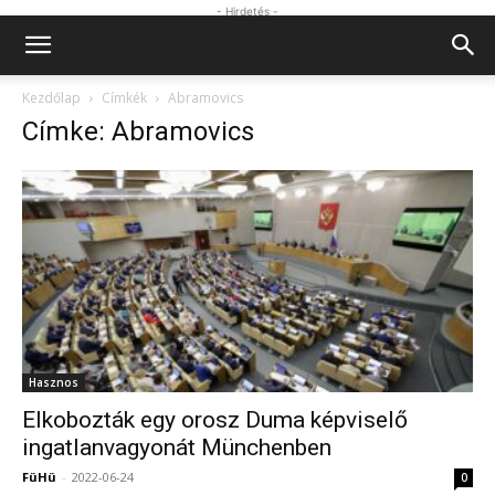
- Hirdetés -
Kezdőlap
Címkék
Abramovics
Címke: Abramovics
Hasznos
Elkobozták egy orosz Duma képviselő
ingatlanvagyonát Münchenben
FüHü
-
2022-06-24
0