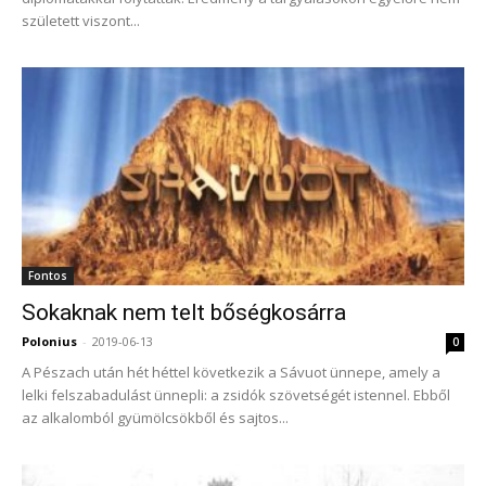
született viszont...
Fontos
Sokaknak nem telt bőségkosárra
Polonius
-
2019-06-13
0
A Pészach után hét héttel következik a Sávuot ünnepe, amely a
lelki felszabadulást ünnepli: a zsidók szövetségét istennel. Ebből
az alkalomból gyümölcsökből és sajtos...