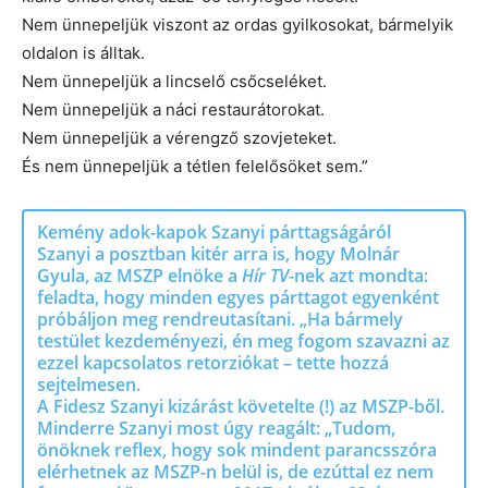
Nem ünnepeljük viszont az ordas gyilkosokat, bármelyik
oldalon is álltak.
Nem ünnepeljük a lincselő csőcseléket.
Nem ünnepeljük a náci restaurátorokat.
Nem ünnepeljük a vérengző szovjeteket.
És nem ünnepeljük a tétlen felelősöket sem.”
Kemény adok-kapok Szanyi párttagságáról
Szanyi a posztban kitér arra is, hogy Molnár
Gyula, az MSZP elnöke a
Hír TV
-nek azt mondta:
feladta, hogy minden egyes párttagot egyenként
próbáljon meg rendreutasítani. „Ha bármely
testület kezdeményezi, én meg fogom szavazni az
ezzel kapcsolatos retorziókat – tette hozzá
sejtelmesen.
A Fidesz Szanyi kizárást követelte (!) az MSZP-ből.
Minderre Szanyi most úgy reagált: „Tudom,
önöknek reflex, hogy sok mindent parancsszóra
elérhetnek az MSZP-n belül is, de ezúttal ez nem