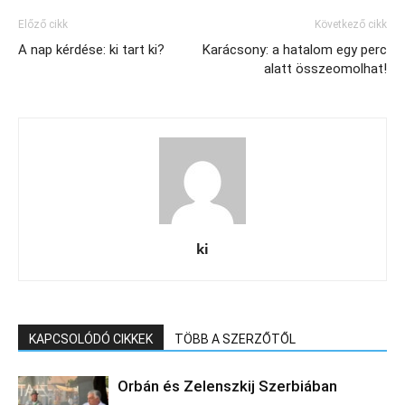
Előző cikk
Következő cikk
A nap kérdése: ki tart ki?
Karácsony: a hatalom egy perc
alatt összeomolhat!
ki
KAPCSOLÓDÓ CIKKEK
TÖBB A SZERZŐTŐL
Orbán és Zelenszkij Szerbiában