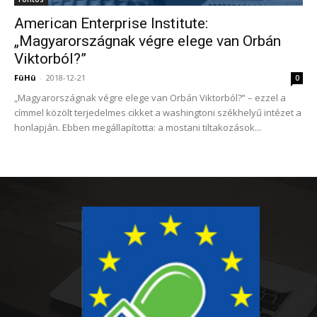
American Enterprise Institute:
„Magyarországnak végre elege van Orbán
Viktorból?”
FüHü
-
2018-12-21
0
„Magyarországnak végre elege van Orbán Viktorból?” – ezzel a
címmel közölt terjedelmes cikket a washingtoni székhelyű intézet a
honlapján. Ebben megállapította: a mostani tiltakozások...