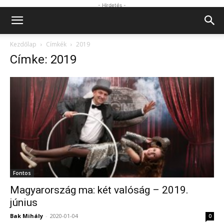
- Hirdetés -
Kezdőlap
Címkék
2019
Címke: 2019
Fontos
Magyarország ma: két valóság – 2019.
június
Bak Mihály
-
2020-01-04
0