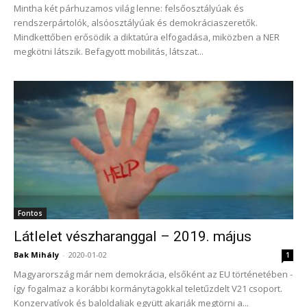
Mintha két párhuzamos világ lenne: felsőosztályúak és
rendszerpártolók, alsóosztályúak és demokráciaszeretők.
Mindkettőben erősödik a diktatúra elfogadása, miközben a NER
megkötni látszik. Befagyott mobilitás, látszat...
Fontos
Látlelet vészharanggal – 2019. május
Bak Mihály
-
2020-01-02
1
Magyarország már nem demokrácia, elsőként az EU történetében -
így fogalmaz a korábbi kormánytagokkal teletűzdelt V21 csoport.
Konzervatívok és baloldaliak együtt akarják megtörni a...