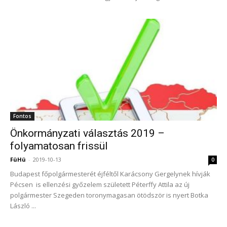
Fontos
Önkormányzati választás 2019 –
folyamatosan frissül
FüHü
-
2019-10-13
0
Budapest főpolgármesterét éjféltől Karácsony Gergelynek hívják
Pécsen is ellenzési győzelem született Péterffy Attila az új
polgármester Szegeden toronymagasan ötödször is nyert Botka
László ...