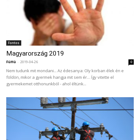
Fontos
Magyarország 2019
FüHü
-
2019-04-26
0
Nem tudunk mit mondani... Az édesanya: Oly korban élek én e
földön, mikor a gyermek hangja mit sem ér… Így vitette el
gyermekemet otthonunkból - ahol éltünk...