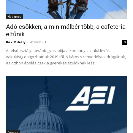
Hasznos
Adó csökken, a minimálbér több, a cafeteria
eltűnik
Bak Mihály
-
2019-01-01
0
A felsőosztályt tovább gyarapítja a kormány, az alul lévők
vakulásig dolgozhatnak 2019-től. A káros szenvedélyek drágulnak,
az otthon ápolás csak a gyerekes szülőknek lesz...
Fontos