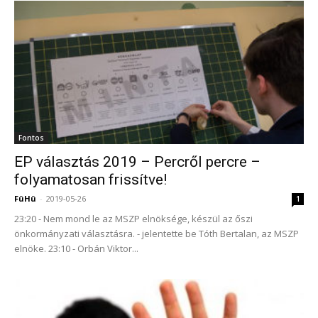
Fontos
EP választás 2019 – Percről percre –
folyamatosan frissítve!
FüHü
-
2019-05-26
1
23:20 - Nem mond le az MSZP elnöksége, készül az őszi
önkormányzati választásra. - jelentette be Tóth Bertalan, az MSZP
elnöke. 23:10 - Orbán Viktor...