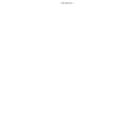
- Hirdetés -