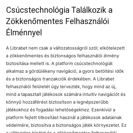
Csúcstechnológia Találkozik a
Zökkenőmentes Felhasználói
Élménnyel
A Librabet nem csak a változatosságról szól; elkötelezett
a zökkenőmentes és biztonságos felhasználói élmény
biztosítása mellett is. A platform csúcstechnológiát
alkalmaz a gördülékeny navigáció, a gyors betöltési idők
és a biztonságos tranzakciók érdekében. A Librabet
felhasználói felületét úgy tervezték, hogy mind az új,
mind a tapasztalt játékosok számára intuitív navigációt és
könnyű hozzáférést biztosítson a legnépszerűbb
játékokhoz és fogadási lehetőségekhez. Ezenkívül a
platform fejlett titkosítást használ a játékosok adatainak
védelmére, biztosítva a biztonságos játék környezetet. Ez
a változatos kínálat és a zökkenőmentes felhasználói