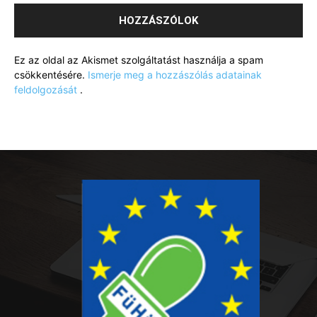
Ez az oldal az Akismet szolgáltatást használja a spam
csökkentésére.
Ismerje meg a hozzászólás adatainak
feldolgozását
.