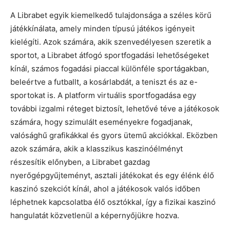
A Librabet egyik kiemelkedő tulajdonsága a széles körű
játékkínálata, amely minden típusú játékos igényeit
kielégíti. Azok számára, akik szenvedélyesen szeretik a
sportot, a Librabet átfogó sportfogadási lehetőségeket
kínál, számos fogadási piaccal különféle sportágakban,
beleértve a futballt, a kosárlabdát, a teniszt és az e-
sportokat is. A platform virtuális sportfogadása egy
további izgalmi réteget biztosít, lehetővé téve a játékosok
számára, hogy szimulált eseményekre fogadjanak,
valósághű grafikákkal és gyors ütemű akciókkal. Eközben
azok számára, akik a klasszikus kaszinóélményt
részesítik előnyben, a Librabet gazdag
nyerőgépgyűjteményt, asztali játékokat és egy élénk élő
kaszinó szekciót kínál, ahol a játékosok valós időben
léphetnek kapcsolatba élő osztókkal, így a fizikai kaszinó
hangulatát közvetlenül a képernyőjükre hozva.