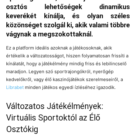
osztós lehetőségek dinamikus
keverékét kínálja, és olyan széles
közönséget szolgál ki, akik valami többre
vágynak a megszokottaknál.
Ez a platform ideális azoknak a játékosoknak, akik
értékelik a változatosságot, hiszen folyamatosan frissíti a
kínálatát, hogy a játékélmény mindig friss és lebilincselő
maradjon. Legyen szó sportrajongókról, nyerőgép
kedvelőkről, vagy élő kaszinójátékok szerelmeseiről, a
Librabet
minden játékos egyedi ízléséhez igazodik.
Változatos Játékélmények:
Virtuális Sportoktól az Élő
Osztókig