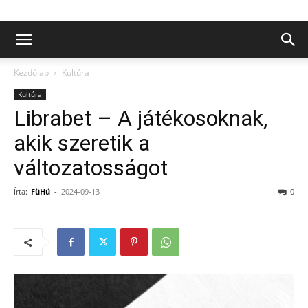
Kezdőlap
Kultúra
Kultúra
Librabet – A játékosoknak,
akik szeretik a
változatosságot
Írta:
FüHü
-
2024-09-13
0