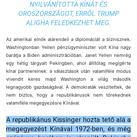
NYILVÁNÍTOTTA KÍNÁT ÉS
OROSZORSZÁGOT, ERRŐL TRUMP
ALIGHA FELEDKEZHET MEG.
Az amerikai elnök alárendeli a diplomáciát a biznisznek.
Washingtonban Yellen pénzügyminiszter volt Kína nagy
barátja a Biden adminisztrációban. Janet Yellen nemrég
egy hétig tárgyalt Pekingben, ahol állítólag megígérte
kínai partnereinek: a választások után valamiféle modus
vivendit keres majd Washington a világ második
legnagyobb gazdaságával. A demokraták veszítettek, de
nem biztos, hogy a republikánusok nem törekednek
valamiféle megegyezésre Kínával.
A republikánus Kissinger hozta tető alá a
megegyezést Kínával 1972-ben, és még