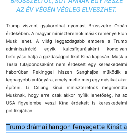
BRÜSSZELTŐL, SŐT ANNAK EGY RÉSZE
AZ ÉV VÉGÉN VÉGLEG ELVESZHET.
Trump viszont gyakorolhat nyomást Brüsszelre Orbán
érdekében. A magyar miniszterelnök másik reménye Elon
Musk lehet. A világ leggazdagabb embere a Trump
adminisztráció egyik kulcsfigurájaként komolyan
befolyásolhatja a gazdaságpolitikát Kína kapcsán. Musk a
Tesla tulajdonosaként nem érdekelt egy kereskedelmi
háborúban Pekinggel hiszen Sanghajba működik a
legnagyobb autógyára, amely mellé még egy másikat akar
építeni. Li Csiang kínai miniszterelnök megmondta
Musknak, hogy erre csak akkor nyílik lehetőség, ha az
USA figyelembe veszi Kína érdekeit is kereskedelmi
politikájában.
Trump drámai hangon fenyegette Kínát a