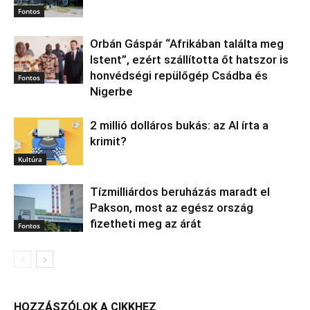
Fontos
Orbán Gáspár “Afrikában találta meg
Istent”, ezért szállította őt hatszor is
honvédségi repülőgép Csádba és
Fontos
Nigerbe
2 millió dolláros bukás: az AI írta a
krimit?
Kultúra
Tízmilliárdos beruházás maradt el
Pakson, most az egész ország
fizetheti meg az árát
Fontos
HOZZÁSZÓLOK A CIKKHEZ