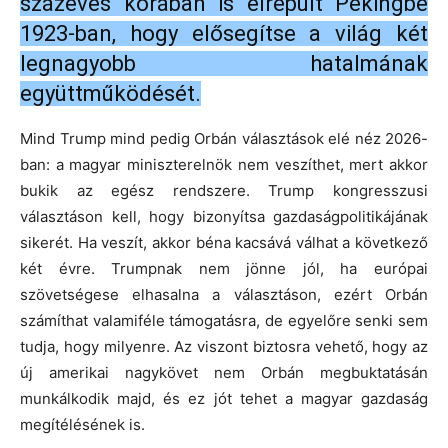
százéves korában is elrepült Pekingbe
1923-ban, hogy elősegítse a világ két
legnagyobb hatalmának
együttműködését.
Mind Trump mind pedig Orbán választások elé néz 2026-
ban: a magyar miniszterelnök nem veszíthet, mert akkor
bukik az egész rendszere. Trump kongresszusi
választáson kell, hogy bizonyítsa gazdaságpolitikájának
sikerét. Ha veszít, akkor béna kacsává válhat a következő
két évre. Trumpnak nem jönne jól, ha európai
szövetségese elhasalna a választáson, ezért Orbán
számíthat valamiféle támogatásra, de egyelőre senki sem
tudja, hogy milyenre. Az viszont biztosra vehető, hogy az
új amerikai nagykövet nem Orbán megbuktatásán
munkálkodik majd, és ez jót tehet a magyar gazdaság
megítélésének is.