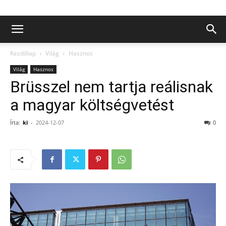
Kezdőlap
Világ
Hasznos
Világ
Hasznos
Brüsszel nem tartja reálisnak
a magyar költségvetést
Írta:
ki
-
2024-12-07
0