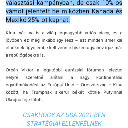
választási kampányban, de csak 10%-os
vámot jelentett be miközben Kanada és
Mexikó 25%-ot kaphat.
Kína már ma is a világ legnagyobb autós piaca, és a
jövőben ez még inkább így lesz – ezt minden amerikai
elnöknek figyelembe kell vennie hiszen ugyanez igaz már
a repülőgépekre is.
Orbán Viktor a legutóbbi eurázsiai fórumon jelezte:
helyre szeretné állítani a nagy kontinentális
együttműködést az Európai Unió – Oroszország – Kína
között, ha Trumpnak sikerül békét kötnie Putyinnal
Ukrajna feje fölött.
CSAKHOGY AZ USA 2021-BEN
STRATÉGIAI ELLENFÉLNEK