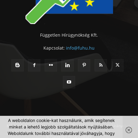
Független Hírügynökség Kft.
Kapcsolat:
info@fuhu.hu
A weboldalon cookie-kat használunk, amik segítenek
Médiaajánlat
Impresszum
Szerzői jogok
Adatkezelési irányelvek
minket a lehető legjobb szolgáltatások nyújtásában.
Weboldalunk további használatával jóváhagyja, hogy
© Független Hírügynökség