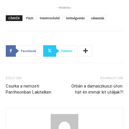
- Hirdetés -
CÍMKÉK
Fitch
hitelminősítő
költségvetés
választás
Facebook
Twitter
Előző cikk
Következő cikk
Csurka a nemzeti
Orbán a damaszkuszi úton:
Pantheonban Lakitelken
hát én immár kit utáljak?!