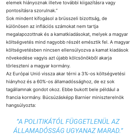
elemek hiányoznak illetve további kiigazításra vagy
pontosításra szorulnak.”
Sok mindent kifogásol a brüsszeli bizottság, de
különösen az inflációs számokat nem tartja
megalapozottnak és a kamatkiadásokat, melyek a magyar
költségvetés mind nagyobb részét emésztik fel. A magyar
költségvetésben nincsen ellensúlyozva a kamat kiadások
növekedése vagyis azt újabb kölcsönökből akarja
törleszteni a magyar kormány.
Az Európai Unió vissza akar térni a 3%-os költségvetési
hiányhoz és a 60%-os államadóssághoz, de ez sok
tagállamnak gondot okoz. Ebbe bukott bele például a
francia kormány. Búcsúzásképp Barnier miniszterelnök
hangsúlyozta:
”A POLITIKÁTÓL FÜGGETLENÜL AZ
ÁLLAMADÓSSÁG UGYANAZ MARAD.”