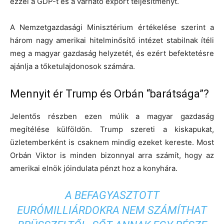
ezzel a GDP-t és a várható export teljesítményt.
A Nemzetgazdasági Minisztérium értékelése szerint a
három nagy amerikai hitelminősítő intézet stabilnak ítéli
meg a magyar gazdaság helyzetét, és ezért befektetésre
ajánlja a tőketulajdonosok számára.
Mennyit ér Trump és Orbán “barátsága”?
Jelentős részben ezen múlik a magyar gazdaság
megítélése külföldön. Trump szereti a kiskapukat,
üzletemberként is csaknem mindig ezeket kereste. Most
Orbán Viktor is minden bizonnyal arra számít, hogy az
amerikai elnök jóindulata pénzt hoz a konyhára.
A BEFAGYASZTOTT
EURÓMILLIÁRDOKRA NEM SZÁMÍTHAT