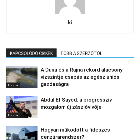
ki
KAPCSOLÓDÓ CIKKEK
TÖBB A SZERZŐTŐL
A Duna és a Rajna rekord alacsony
vízszintje csapás az egész uniós
gazdaságra
Fontos
Abdul El‑Sayed: a progresszív
mozgalom új zászlóvivője
Fontos
Hogyan működött a fideszes
cenzúrarendszer?