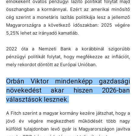
elnökeként óvatos pénzügyi lazító politikát folytat majd
összhangban a kormánnyal. Ezért az amerikai minősítő
cég szerint a monetáris lazítás politikája lesz a jellemző
Magyarországra a következő időszakban: 2025 végére
5,25% lehet az irányadó kamatláb.
2022 óta a Nemzeti Bank a korábbinál szigorúbb
pénzügyi politikát folytat, hogy megfékezze az inflációt,
mely rekordot döntött az Európai Unióban.
Orbán Viktor mindenképp gazdasági
növekedést akar hiszen 2026-ban
választások lesznek.
A Fitch szerint a magyar kormány kezére játszhat, hogy a
jövő év végére megkezdheti működését több nagy
külföldi tulajdonban levő gyár is Magyarországon javítva