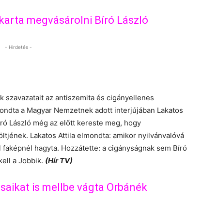
karta megvásárolni Bíró László
- Hirdetés -
 szavazatait az antiszemita és cigányellenes
t mondta a Magyar Nemzetnek adott interjújában Lakatos
 Bíró László még az előtt kereste meg, hogy
ltjének. Lakatos Attila elmondta: amikor nyilvánvalóvá
al faképnél hagyta. Hozzátette: a cigányságnak sem Bíró
ell a Jobbik.
(Hír TV)
ósaikat is mellbe vágta Orbánék