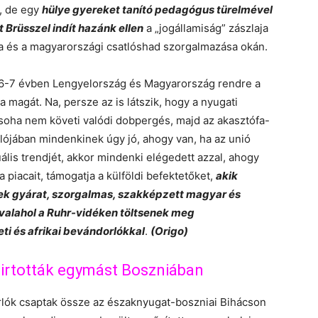
, de egy
hülye gyereket tanító pedagógus türelmével
 Brüsszel indít hazánk ellen
a „jogállamiság” zászlaja
ika és a magyarországi csatlóshad szorgalmazása okán.
t 6-7 évben Lengyelország és Magyarország rendre a
a magát. Na, persze az is látszik, hogy a nyugati
 soha nem követi valódi dobpergés, majd az akasztófa-
lójában mindenkinek úgy jó, ahogy van, ha az unió
ális trendjét, akkor mindenki elégedett azzal, ahogy
piacait, támogatja a külföldi befektetőket,
akik
ek gyárat, szorgalmas, szakképzett magyar és
valahol a Ruhr-vidéken töltsenek meg
i és afrikai bevándorlókkal
.
(Origo)
 irtották egymást Boszniában
dorlók csaptak össze az északnyugat-boszniai Bihácson