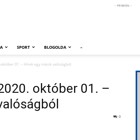
- Hirdetés -
RA
SPORT
BLOGOLDA
–
 október 01. – Hírek egy másik valóságból
2020. október 01. –
valóságból
0