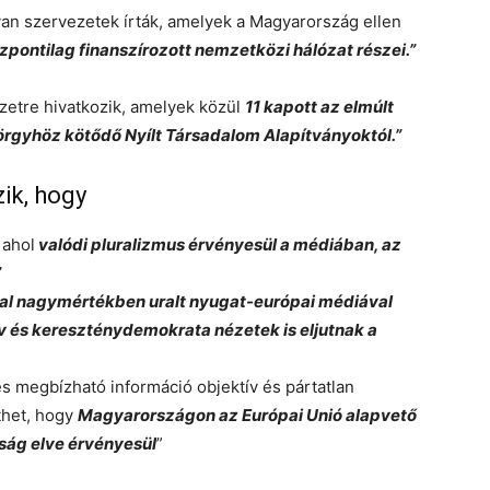
yan szervezetek írták, amelyek a Magyarország ellen
zpontilag finanszírozott nemzetközi hálózat részei.”
ezetre hivatkozik, amelyek közül
11 kapott az elmúlt
rgyhöz kötődő Nyílt Társadalom Alapítványoktól.”
ik, hogy
 ahol
valódi pluralizmus érvényesül a médiában, az
”
által nagymértékben uralt nyugat-európai médiával
 és kereszténydemokrata nézetek is eljutnak a
 megbízható információ objektív és pártatlan
thet, hogy
Magyarországon az Európai Unió alapvető
miság elve érvényesül
”