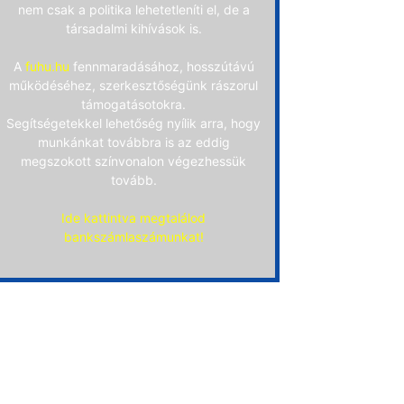
nem csak a politika lehetetleníti el, de a
társadalmi kihívások is.
A
fuhu.hu
fennmaradásához, hosszútávú
működéséhez, szerkesztőségünk rászorul
támogatásotokra.
Segítségetekkel lehetőség nyílik arra, hogy
munkánkat továbbra is az eddig
megszokott színvonalon végezhessük
tovább.
Ide kattintva megtalálod
bankszámlaszámunkat!