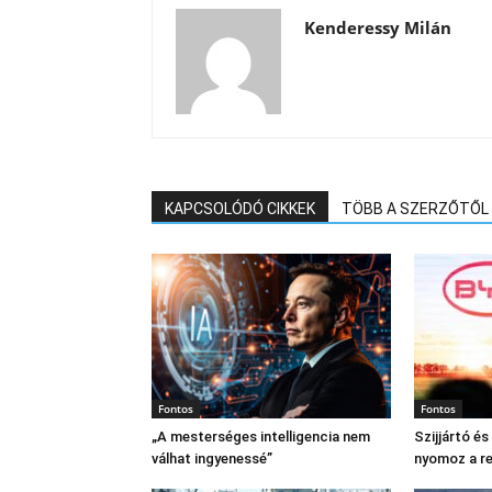
Kenderessy Milán
KAPCSOLÓDÓ CIKKEK
TÖBB A SZERZŐTŐL
Fontos
Fontos
„A mesterséges intelligencia nem
Szijjártó é
válhat ingyenessé”
nyomoz a r