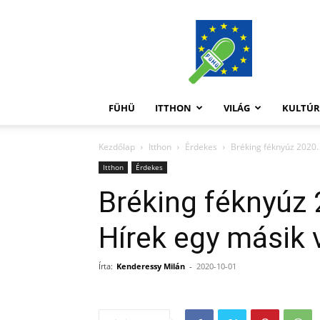
FüHü
FÜHÜ
ITTHON
VILÁG
KULTÚ
Kezdőlap
Itthon
Érdekes
Bréking féknyúz 2020.
Itthon
Érdekes
Bréking féknyúz 
Hírek egy másik 
Írta:
Kenderessy Milán
-
2020-10-01