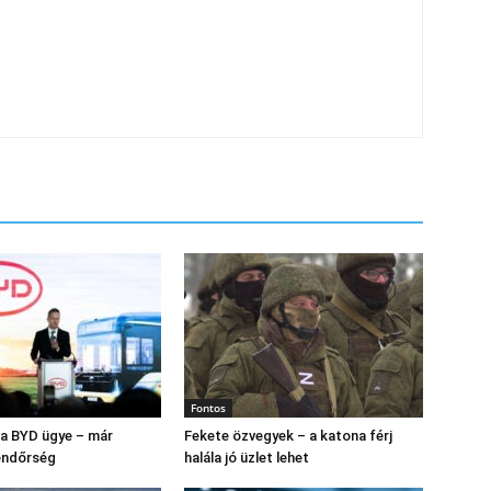
Fontos
s a BYD ügye – már
Fekete özvegyek – a katona férj
endőrség
halála jó üzlet lehet