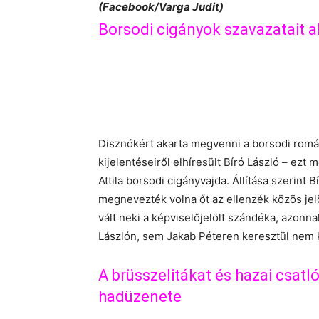
(Facebook/Varga Judit)
Borsodi cigányok szavazatait a
Disznókért akarta megvenni a borsodi romák
kijelentéseiről elhíresült Bíró László – ez
Attila borsodi cigányvajda. Állítása szerint
megnevezték volna őt az ellenzék közös jelö
vált neki a képviselőjelölt szándéka, azonn
Lászlón, sem Jakab Péteren keresztül nem k
A brüsszelitákat és hazai csatl
hadüzenete