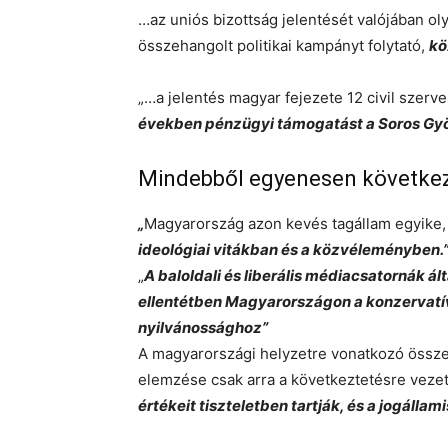
…az uniós bizottság jelentését valójában ol
összehangolt politikai kampányt folytató,
kö
„…a jelentés magyar fejezete 12 civil szerv
években pénzügyi támogatást a Soros Gyö
Mindebből egyenesen következ
„
Magyarország azon kevés tagállam egyike,
ideológiai vitákban és a közvéleményben.
„
A baloldali és liberális médiacsatornák 
ellentétben Magyarországon a konzervatív
nyilvánossághoz”
A magyarországi helyzetre vonatkozó összes
elemzése csak arra a következtetésre veze
értékeit tiszteletben tartják, és a jogálla