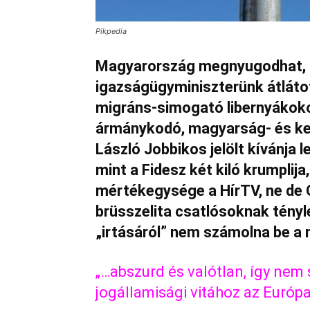
Pikpedia
Magyarország megnyugodhat, B
igazságügyminiszterünk átláto
migráns-simogató libernyákokon
ármánykodó, magyarság- és ker
László Jobbikos jelölt kívánja l
mint a Fidesz két kiló krumplija
mértékegysége a HírTV, ne de 
brüsszelita csatlósoknak tényl
„irtásáról” nem számolna be a 
„…abszurd és valótlan, így nem
jogállamisági vitához az Európa