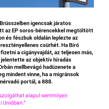
rüsszelben igencsak járatos
tt az EP soros-bérencekkel megtöltött
 és fészbuk oldalán leplezte az
esztényellenes csürhét. Ha Bíró
efizetni a cigányvajdát, az teljesen más,
, jelentette az objektív híradás
Orbán mellbevágó hadüzenete a
eg mindent vinne, ha a migránsok
mérvadó portál, a 888.
 szolgálhat alapul semmilyen
i Unióban.”