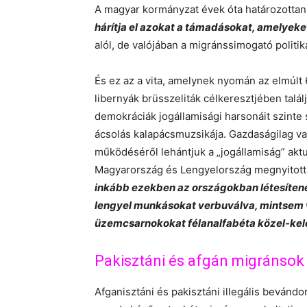
A magyar kormányzat évek óta határozottan
hárítja el azokat a támadásokat, amelyeket
alól, de valójában a migránssimogató polit
És ez az a vita, amelynek nyomán az elmúl
libernyák brüsszeliták célkeresztjében találj
demokráciák jogállamisági harsonáit szinte
ácsolás kalapácsmuzsikája. Gazdaságilag va
működéséről lehántjuk a „jogállamiság” aktu
Magyarország és Lengyelország megnyitotta 
inkább ezekben az országokban létesíten
lengyel munkásokat verbuválva, mintsem 
üzemcsarnokokat félanalfabéta közel-kelet
Pakisztáni és afgán migránsok
Afganisztáni és pakisztáni illegális beván