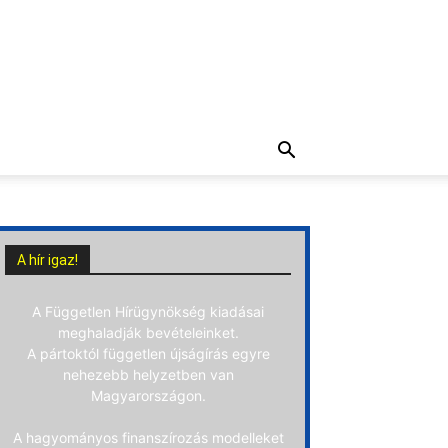
A hír igaz!
A Független Hírügynökség kiadásai
meghaladják bevételeinket.
A pártoktól független újságírás egyre
nehezebb helyzetben van
Magyarországon.
A hagyományos finanszírozás modelleket