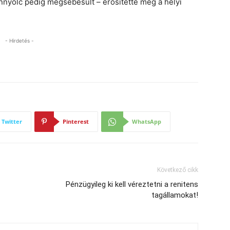
ennyolc pedig megsebesült – erősítette meg a helyi
- Hirdetés -
Twitter
Pinterest
WhatsApp
Következő cikk
Pénzügyileg ki kell véreztetni a renitens
tagállamokat!