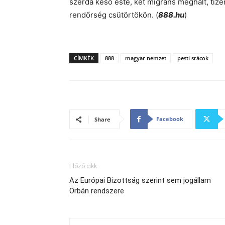
szerda késő este, két migráns meghalt, tiz
rendőrség csütörtökön. (
888.hu
)
CÍMKÉK
888
magyar nemzet
pesti srácok
Facebook
Share
Előző cikk
Az Európai Bizottság szerint sem jogállam
Orbán rendszere