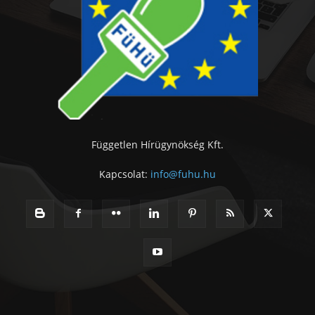
Független Hírügynökség Kft.
Kapcsolat:
info@fuhu.hu