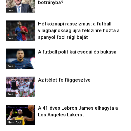
botrányba?
Foci
Hétköznapi rasszizmus: a futball
világbajnokság újra felszínre hozta a
spanyol foci régi baját
Foci
A futball politikai csodái és bukásai
Foci
Az ítélet felfüggesztve
Foci
A 41 éves Lebron James elhagyta a
Los Angeles Lakerst
Nem foci