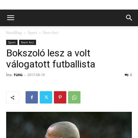
Kezdőlap
Sport
Nem foci
Sport
Nem foci
Bokszoló lesz a volt
válogatott futballista
Írta:
FüHü
-
2017-09-19
0