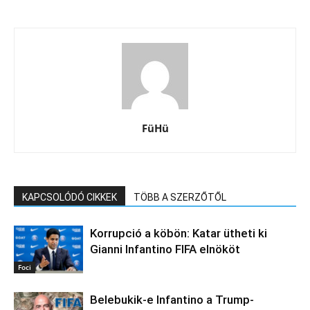
FüHü
KAPCSOLÓDÓ CIKKEK
TÖBB A SZERZŐTŐL
Korrupció a köbön: Katar ütheti ki
Gianni Infantino FIFA elnököt
Foci
Belebukik-e Infantino a Trump-