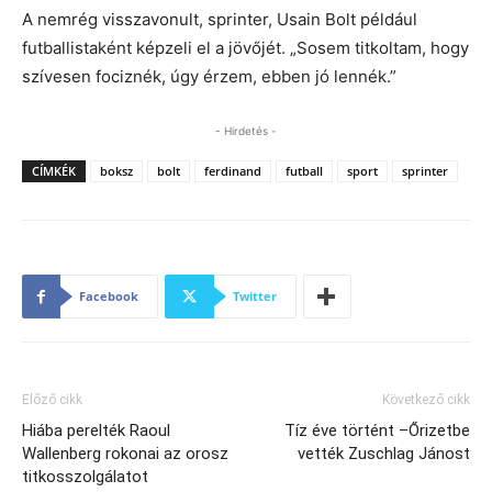
A nemrég visszavonult, sprinter, Usain Bolt például
futballistaként képzeli el a jövőjét. „Sosem titkoltam, hogy
szívesen fociznék, úgy érzem, ebben jó lennék.”
- Hirdetés -
CÍMKÉK
boksz
bolt
ferdinand
futball
sport
sprinter
Facebook
Twitter
Előző cikk
Következő cikk
Hiába perelték Raoul
Tíz éve történt –Őrizetbe
Wallenberg rokonai az orosz
vették Zuschlag Jánost
titkosszolgálatot