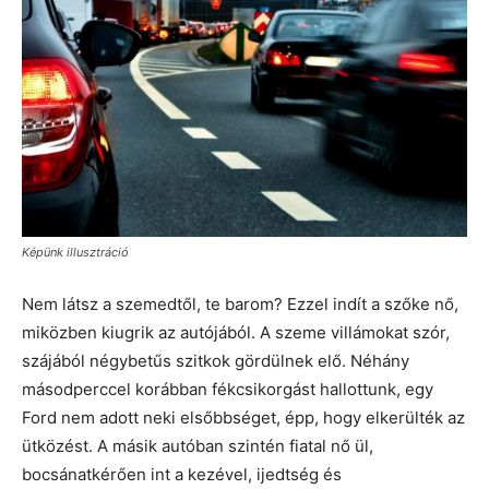
Képünk illusztráció
Nem látsz a szemedtől, te barom? Ezzel indít a szőke nő,
miközben kiugrik az autójából. A szeme villámokat szór,
szájából négybetűs szitkok gördülnek elő. Néhány
másodperccel korábban fékcsikorgást hallottunk, egy
Ford nem adott neki elsőbbséget, épp, hogy elkerülték az
ütközést. A másik autóban szintén fiatal nő ül,
bocsánatkérően int a kezével, ijedtség és