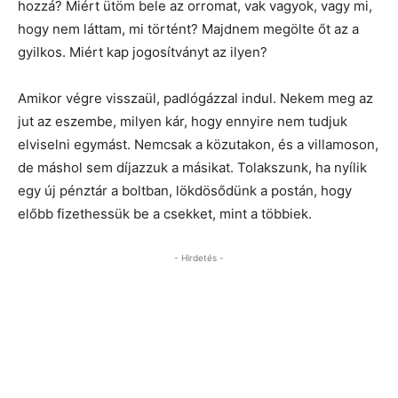
hozzá? Miért ütöm bele az orromat, vak vagyok, vagy mi,
hogy nem láttam, mi történt? Majdnem megölte őt az a
gyilkos. Miért kap jogosítványt az ilyen?
Amikor végre visszaül, padlógázzal indul. Nekem meg az
jut az eszembe, milyen kár, hogy ennyire nem tudjuk
elviselni egymást. Nemcsak a közutakon, és a villamoson,
de máshol sem díjazzuk a másikat. Tolakszunk, ha nyílik
egy új pénztár a boltban, lökdösődünk a postán, hogy
előbb fizethessük be a csekket, mint a többiek.
- Hirdetés -