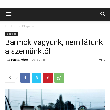
Kezdőlap
Blogolda
Blogolda
Barmok vagyunk, nem látunk
a szemünktől
Írta:
Föld S. Péter
-
2018-08-15
0