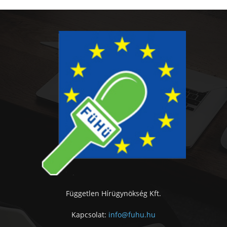
Független Hírügynökség Kft.
Kapcsolat:
info@fuhu.hu