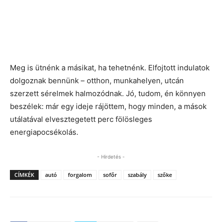
Meg is ütnénk a másikat, ha tehetnénk. Elfojtott indulatok
dolgoznak bennünk – otthon, munkahelyen, utcán
szerzett sérelmek halmozódnak. Jó, tudom, én könnyen
beszélek: már egy ideje rájöttem, hogy minden, a mások
utálatával elvesztegetett perc fölösleges
energiapocsékolás.
- Hirdetés -
CÍMKÉK
autó
forgalom
sofőr
szabály
szőke