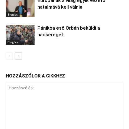
Európának a világ egyik vezető
hatalmává kell válnia
Blogles
Pánikba eső Orbán beküldi a
hadsereget
Blogles
HOZZÁSZÓLOK A CIKKHEZ