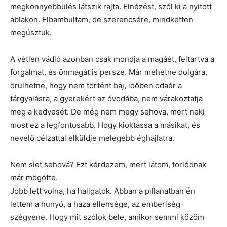
megkönnyebbülés látszik rajta. Elnézést, szól ki a nyitott
ablakon. Elbambultam, de szerencsére, mindketten
megúsztuk.
A vétlen vádló azonban csak mondja a magáét, feltartva a
forgalmat, és önmagát is persze. Már mehetne dolgára,
örülhetne, hogy nem történt baj, időben odaér a
tárgyalásra, a gyerekért az óvodába, nem várakoztatja
meg a kedvesét. De még nem megy sehova, mert neki
most ez a legfontosabb. Hogy kioktassa a másikat, és
nevelő célzattal elküldje melegebb éghajlatra.
Nem siet sehová? Ezt kérdezem, mert látom, torlódnak
már mögötte.
Jobb lett volna, ha hallgatok. Abban a pillanatban én
lettem a hunyó, a haza ellensége, az emberiség
szégyene. Hogy mit szólok bele, amikor semmi közöm