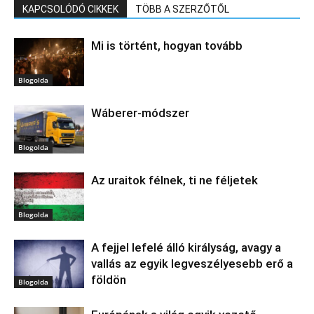
KAPCSOLÓDÓ CIKKEK
TÖBB A SZERZŐTŐL
Mi is történt, hogyan tovább
Blogolda
Wáberer-módszer
Blogolda
Az uraitok félnek, ti ne féljetek
Blogolda
A fejjel lefelé álló királyság, avagy a
vallás az egyik legveszélyesebb erő a
földön
Blogolda