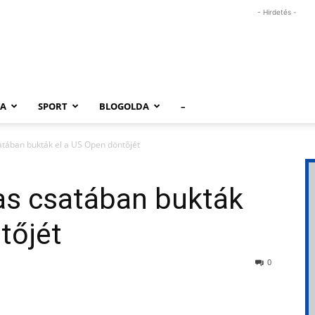
- Hirdetés -
RA
SPORT
BLOGOLDA
–
tában bukták el a US Open döntőjét
s csatában bukták
tőjét
0