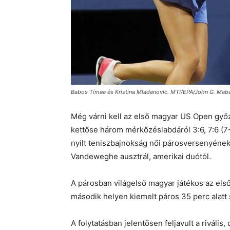
Babos Tímea és Kristina Mladenovic. MTI/EPA/John G. Mab
Még várni kell az első magyar US Open győz
kettőse három mérkőzéslabdáról 3:6, 7:6 (7-
nyílt teniszbajnokság női párosversenyéne
Vandeweghe ausztrál, amerikai duótól.
A párosban világelső magyar játékos az első
második helyen kiemelt páros 35 perc alatt 
A folytatásban jelentősen feljavult a riváli