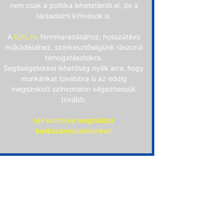
nem csak a politika lehetetleníti el, de a
társadalmi kihívások is.
A
fuhu.hu
fennmaradásához, hosszútávú
működéséhez, szerkesztőségünk rászorul
támogatásotokra.
Segítségetekkel lehetőség nyílik arra, hogy
munkánkat továbbra is az eddig
megszokott színvonalon végezhessük
tovább.
Ide kattintva megtalálod
bankszámlaszámunkat!