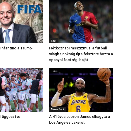
Foci
 Infantino a Trump-
Hétköznapi rasszizmus: a futball
világbajnokság újra felszínre hozta a
spanyol foci régi baját
Nem foci
elfüggesztve
A 41 éves Lebron James elhagyta a
Los Angeles Lakerst