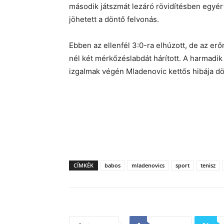
második játszmát lezáró rövidítésben egyért
jöhetett a döntő felvonás.
Ebben az ellenfél 3:0-ra elhúzott, de az erő
nél két mérkőzéslabdát hárított. A harmadik s
izgalmak végén Mladenovic kettős hibája dönt
CÍMKÉK
babos
mladenovics
sport
tenisz