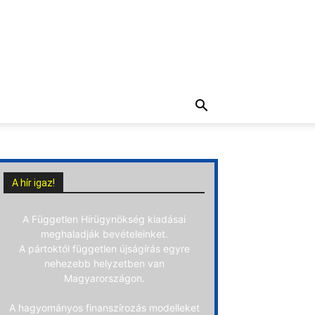
A hír igaz!
A Független Hírügynökség kiadásai
meghaladják bevételeinket.
A pártoktól független újságírás egyre
nehezebb helyzetben van
Magyarországon.
A hagyományos finanszírozás modelleket