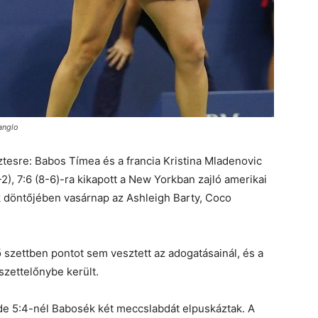
anglo
tesre: Babos Tímea és a francia Kristina Mladenovic
2), 7:6 (8-6)-ra kikapott a New Yorkban zajló amerikai
k döntőjében vasárnap az Ashleigh Barty, Coco
 szettben pontot sem vesztett az adogatásainál, és a
szettelőnybe került.
s, de 5:4-nél Babosék két meccslabdát elpuskáztak. A