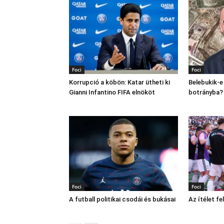
Foci
Foci
Korrupció a köbön: Katar ütheti ki
Belebukik-e
Gianni Infantino FIFA elnököt
botrányba?
Foci
Foci
A futball politikai csodái és bukásai
Az ítélet f