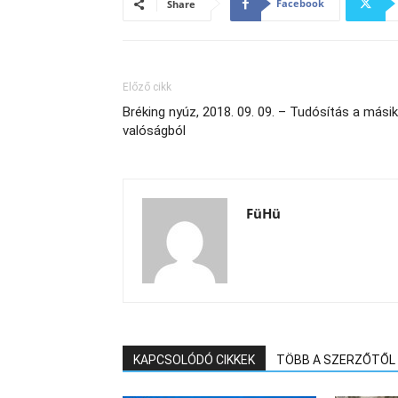
Facebook
Share
Előző cikk
Bréking nyúz, 2018. 09. 09. – Tudósítás a másik
valóságból
FüHü
KAPCSOLÓDÓ CIKKEK
TÖBB A SZERZŐTŐL