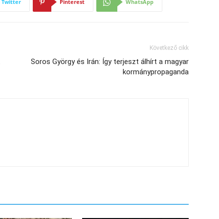
Twitter
Pinterest
WhatsApp
Következő cikk
Soros György és Irán: Így terjeszt álhírt a magyar
kormánypropaganda