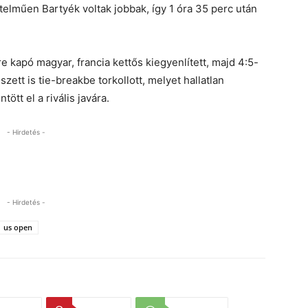
elműen Bartyék voltak jobbak, így 1 óra 35 perc után
re kapó magyar, francia kettős kiegyenlített, majd 4:5-
zett is tie-breakbe torkollott, melyet hallatlan
ött el a rivális javára.
- Hirdetés -
- Hirdetés -
us open