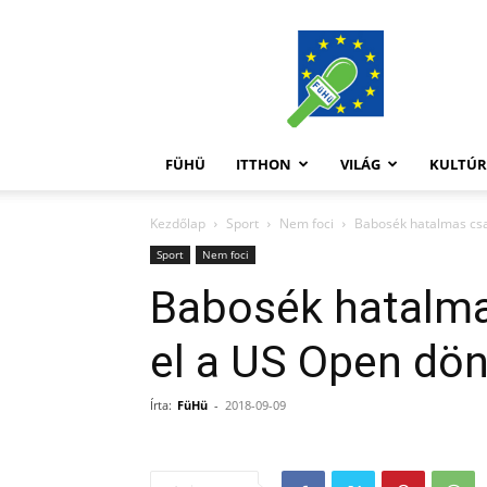
FüHü
FÜHÜ
ITTHON
VILÁG
KULTÚ
Kezdőlap
Sport
Nem foci
Babosék hatalmas csa
Sport
Nem foci
Babosék hatalma
el a US Open dön
Írta:
FüHü
-
2018-09-09