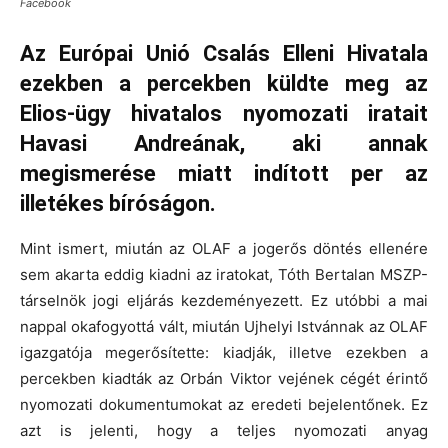
Facebook
Az Európai Unió Csalás Elleni Hivatala
ezekben a percekben küldte meg az
Elios-ügy hivatalos nyomozati iratait
Havasi Andreának, aki annak
megismerése miatt indított per az
illetékes bíróságon.
Mint ismert, miután az OLAF a jogerős döntés ellenére
sem akarta eddig kiadni az iratokat, Tóth Bertalan MSZP-
társelnök jogi eljárás kezdeményezett. Ez utóbbi a mai
nappal okafogyottá vált, miután Ujhelyi Istvánnak az OLAF
igazgatója megerősítette: kiadják, illetve ezekben a
percekben kiadták az Orbán Viktor vejének cégét érintő
nyomozati dokumentumokat az eredeti bejelentőnek. Ez
azt is jelenti, hogy a teljes nyomozati anyag