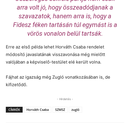
arra volt jó, hogy összeadódjanak a
szavazatok, hanem arra is, hogy a
Fidesz féken tartásán túl egymást is a
vörös vonalon belül tartsák.
Erre az első példa lehet Horváth Csaba rendelet
módosító javaslatának visszavonása még mielőtt
valójában a képviselő-testület elé került volna.
Fájhat az igazság még Zugló vonatkozásában is, de
kifizetődő.
- Hirdetés -
CÍMKÉK
Horváth Csaba
SZMSZ
zugló