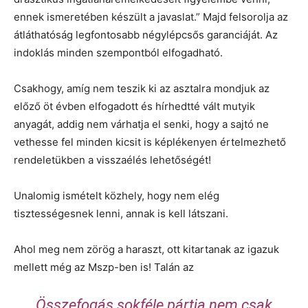
ennek ismeretében készült a javaslat.” Majd felsorolja az
átláthatóság legfontosabb négylépcsős garanciáját. Az
indoklás minden szempontból elfogadható.
Csakhogy, amíg nem teszik ki az asztalra mondjuk az
előző öt évben elfogadott és hírhedtté vált mutyik
anyagát, addig nem várhatja el senki, hogy a sajtó ne
vethesse fel minden kicsit is képlékenyen értelmezhető
rendeletükben a visszaélés lehetőségét!
Unalomig ismételt közhely, hogy nem elég
tisztességesnek lenni, annak is kell látszani.
Ahol meg nem zörög a haraszt, ott kitartanak az igazuk
mellett még az Mszp-ben is! Talán az
Összefogás sokféle pártja nem csak