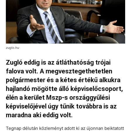
zuglo.hu
Zugló eddig is az átláthatóság trójai
falova volt. A megvesztegethetetlen
polgármester és a kétes értékű alkukra
hajlandó mögötte álló képviselőcsoport,
élén a kerület Mszp-s országgyűlési
képviselőjével úgy tűnik továbbra is az
maradna aki eddig volt.
Tegnap délután közleményt adott ki az újonnan beiktatott