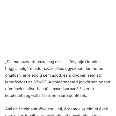
„Szemenszedett hazugság az is, – folytatja Horváth -,
hogy a polgármester százmilliós ügyekben dönthetne
önállóan, erre eddig sem adott, és a jövőben sem ad
lehetőséget az SZMSZ. A polgármesteri jogkörben hozott
döntések elsősorban (és másodsorban? *szerk.)
kötelezettség-vállalással nem járó döntések.
Ami az értékhatárnövelést illeti, érdemes az elmúlt évek
drasztikus ingatlanáremelkedéseit figyelembe venni,