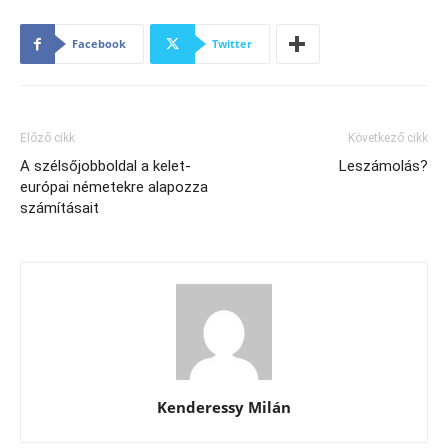
Facebook
Twitter
Előző cikk
Következő cikk
A szélsőjobboldal a kelet-
Leszámolás?
európai németekre alapozza
számításait
Kenderessy Milán