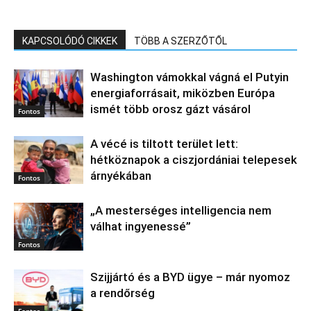
KAPCSOLÓDÓ CIKKEK
TÖBB A SZERZŐTŐL
Washington vámokkal vágná el Putyin
energiaforrásait, miközben Európa
ismét több orosz gázt vásárol
Fontos
A vécé is tiltott terület lett:
hétköznapok a ciszjordániai telepesek
árnyékában
Fontos
„A mesterséges intelligencia nem
válhat ingyenessé”
Fontos
Szijjártó és a BYD ügye – már nyomoz
a rendőrség