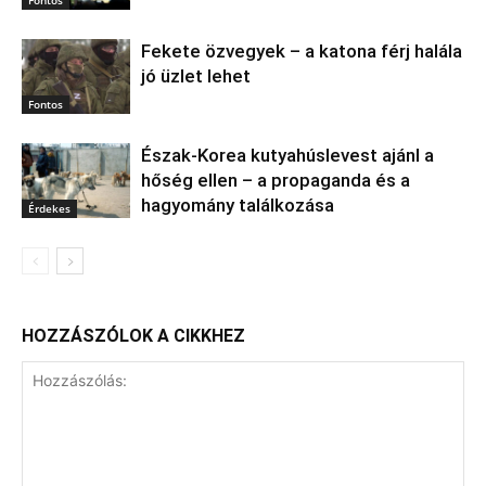
Fontos
Fekete özvegyek – a katona férj halála
jó üzlet lehet
Fontos
Észak‑Korea kutyahúslevest ajánl a
hőség ellen – a propaganda és a
hagyomány találkozása
Érdekes
HOZZÁSZÓLOK A CIKKHEZ