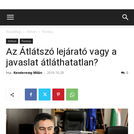
Kezdőlap
Itthon
Fontos
Itthon
Fontos
Az Átlátszó lejárató vagy a
javaslat átláthatatlan?
Írta:
Kenderessy Milán
-
2019-10-28
0