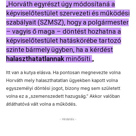
„Horváth egyrészt úgy módosítaná a
képviselőtestület szervezeti és működési
szabályait (SZMSZ), hogy a polgármester
– vagyis ő maga – döntést hozhatna a
képviselőtestület hatáskörébe tartozó
szinte bármely ügyben, ha a kérdést
halaszthatatlannak
minősíti.
„
Itt van a kutya elásva. Ha pontosan megnevezte volna
Horváth mely halaszthatatlan ügyekben kapott volna
egyszemélyi döntési jogot, bizony meg sem született
volna ez a „szemenszedett hazugság.” Akkor valóban
átláthatóvá vált volna a működés.
- Hirdetés -