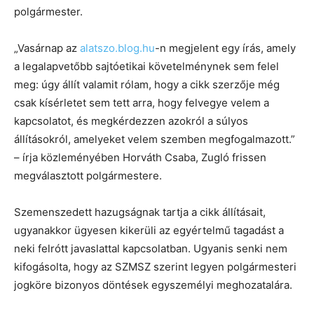
polgármester.
„Vasárnap az
alatszo.blog.hu
-n megjelent egy írás, amely
a legalapvetőbb sajtóetikai követelménynek sem felel
meg: úgy állít valamit rólam, hogy a cikk szerzője még
csak kísérletet sem tett arra, hogy felvegye velem a
kapcsolatot, és megkérdezzen azokról a súlyos
állításokról, amelyeket velem szemben megfogalmazott.”
– írja közleményében Horváth Csaba, Zugló frissen
megválasztott polgármestere.
Szemenszedett hazugságnak tartja a cikk állításait,
ugyanakkor ügyesen kikerüli az egyértelmű tagadást a
neki felrótt javaslattal kapcsolatban. Ugyanis senki nem
kifogásolta, hogy az SZMSZ szerint legyen polgármesteri
jogköre bizonyos döntések egyszemélyi meghozatalára.