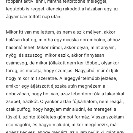
roppant aktív lenni, mintha feltöltődne meleggel,
legutóbb is reggel kilencig rakodott a házában egy, az
ágyamban töltött nap után.
Mikor itt van mellettem, és nem alszik mélyen, akkor
hálásan kattog, mintha egy macska dorombolna, ahhoz
hasonló lehet. Mikor rámol, akkor olyan, mint anyám,
nyög, és szuszog, mikor eszik, akkor finnyásan
csámcsog, de mikor jóllakott nem kér többet, olyankor
forog, és mutatja, hogy szomjas. Nagyjából már értjük,
hogy mikor mit szeretne. A legegyértelműbb jelzése,
amikor egy átjátszott éjszaka után megnézem a
dobozában, hogy hol van, azaz lebontom róla a takarókat,
zsebet, házikót. Olyankor aztán fújkálhatom, nem reagál,
csak puffog, hogy hagyjam már aludni, és meregeti a
tüskéit, szinte tökéletes gömböt formáz. Vissza szoktam
csomagolni, és hagyom aludni, mikor megéhezik, már
egész kedves, ahogy megérzi az ujjam nyílik ki, mint egy