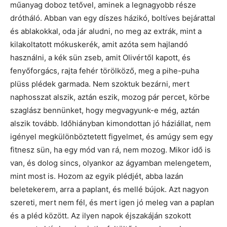
műanyag doboz tetővel, aminek a legnagyobb része
drótháló. Abban van egy díszes házikó, boltíves bejárattal
és ablakokkal, oda jár aludni, no meg az extrák, mint a
kilakoltatott mókuskerék, amit azóta sem hajlandó
használni, a kék sün zseb, amit Olivértől kapott, és
fenyőforgács, rajta fehér törölköző, meg a pihe-puha
plüss plédek garmada. Nem szoktuk bezárni, mert
naphosszat alszik, aztán eszik, mozog pár percet, körbe
szaglász bennünket, hogy megvagyunk-e még, aztán
alszik tovább. Időhiányban kimondottan jó háziállat, nem
igényel megkülönböztetett figyelmet, és amúgy sem egy
fitnesz sün, ha egy mód van rá, nem mozog. Mikor idő is
van, és dolog sincs, olyankor az ágyamban melengetem,
mint most is. Hozom az egyik plédjét, abba lazán
beletekerem, arra a paplant, és mellé bújok. Azt nagyon
szereti, mert nem fél, és mert igen jó meleg van a paplan
és a pléd között. Az ilyen napok éjszakáján szokott