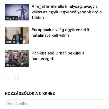
A fejjel lefelé álló királyság, avagy a
vallás az egyik legveszélyesebb erő a
földön
Blogolda
Európának a világ egyik vezető
hatalmává kell válnia
Blogles
Pánikba eső Orbán beküldi a
hadsereget
Blogles
HOZZÁSZÓLOK A CIKKHEZ