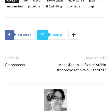
CÍMKÉK
Ábe
Arthur
Dokto sziget
észak-korea
Japán
nacionalista
populista
Si Dzsin Ping
soviniszta
trump
Facebook
Twitter
Előző cikk
Következő cikk
Ősrobbanás
Meggyilkolták a Szaúd Arábia
trónörökösét bíráló újságírót?