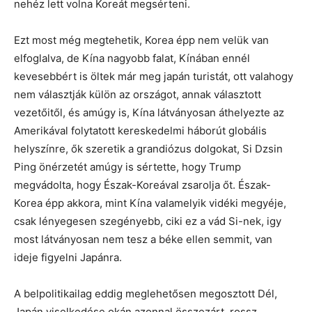
nehéz lett volna Koreát megsérteni.
Ezt most még megtehetik, Korea épp nem velük van
elfoglalva, de Kína nagyobb falat, Kínában ennél
kevesebbért is öltek már meg japán turistát, ott valahogy
nem választják külön az országot, annak választott
vezetőitől, és amúgy is, Kína látványosan áthelyezte az
Amerikával folytatott kereskedelmi háborút globális
helyszínre, ők szeretik a grandiózus dolgokat, Si Dzsin
Ping önérzetét amúgy is sértette, hogy Trump
megvádolta, hogy Észak-Koreával zsarolja őt. Észak-
Korea épp akkora, mint Kína valamelyik vidéki megyéje,
csak lényegesen szegényebb, ciki ez a vád Si-nek, igy
most látványosan nem tesz a béke ellen semmit, van
ideje figyelni Japánra.
A belpolitikailag eddig meglehetősen megosztott Dél,
Japán viselkedése okán azonnal összezárt, rossz