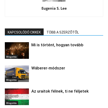
Eugenia S. Lee
KAPCSOLÓDÓ CIKKEK
TÖBB A SZERZŐTŐL
Mi is történt, hogyan tovább
Blogolda
Wáberer-módszer
Blogolda
Az uraitok félnek, ti ne féljetek
Blogolda