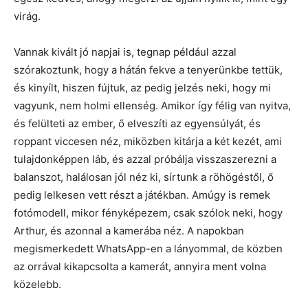
virág.
Vannak kivált jó napjai is, tegnap például azzal
szórakoztunk, hogy a hátán fekve a tenyerünkbe tettük,
és kinyílt, hiszen fújtuk, az pedig jelzés neki, hogy mi
vagyunk, nem holmi ellenség. Amikor így félig van nyitva,
és felülteti az ember, ő elveszíti az egyensúlyát, és
roppant viccesen néz, miközben kitárja a két kezét, ami
tulajdonképpen láb, és azzal próbálja visszaszerezni a
balanszot, halálosan jól néz ki, sírtunk a röhögéstől, ő
pedig lelkesen vett részt a játékban. Amúgy is remek
fotómodell, mikor fényképezem, csak szólok neki, hogy
Arthur, és azonnal a kamerába néz. A napokban
megismerkedett WhatsApp-en a lányommal, de közben
az orrával kikapcsolta a kamerát, annyira ment volna
közelebb.