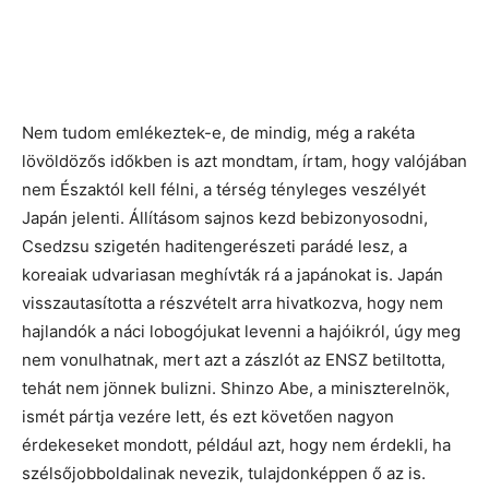
Nem tudom emlékeztek-e, de mindig, még a rakéta
lövöldözős időkben is azt mondtam, írtam, hogy valójában
nem Északtól kell félni, a térség tényleges veszélyét
Japán jelenti. Állításom sajnos kezd bebizonyosodni,
Csedzsu szigetén haditengerészeti parádé lesz, a
koreaiak udvariasan meghívták rá a japánokat is. Japán
visszautasította a részvételt arra hivatkozva, hogy nem
hajlandók a náci lobogójukat levenni a hajóikról, úgy meg
nem vonulhatnak, mert azt a zászlót az ENSZ betiltotta,
tehát nem jönnek bulizni. Shinzo Abe, a miniszterelnök,
ismét pártja vezére lett, és ezt követően nagyon
érdekeseket mondott, például azt, hogy nem érdekli, ha
szélsőjobboldalinak nevezik, tulajdonképpen ő az is.