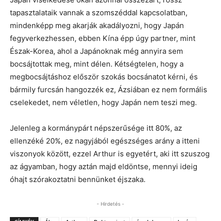
tapasztalataik vannak a szomszéddal kapcsolatban,
mindenképp meg akarják akadályozni, hogy Japán
fegyverkezhessen, ebben Kína épp úgy partner, mint
Észak-Korea, ahol a Japánoknak még annyira sem
bocsájtottak meg, mint délen. Kétségtelen, hogy a
megbocsájtáshoz először szokás bocsánatot kérni, és
bármily furcsán hangozzék ez, Ázsiában ez nem formális
cselekedet, nem véletlen, hogy Japán nem teszi meg.
Jelenleg a kormánypárt népszerűsége itt 80%, az
ellenzéké 20%, ez nagyjából egészséges arány a itteni
viszonyok között, ezzel Arthur is egyetért, aki itt szuszog
az ágyamban, hogy aztán majd eldöntse, mennyi ideig
óhajt szórakoztatni bennünket éjszaka.
- Hirdetés -