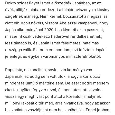
Dokto sziget ügyét ismét előszedték Japánban, az az
övék, állítják, hiába rendezett a tulajdonviszonya a kicsiny
szigetnek már rég. Nem kérnek bocsánatot a megszállás
alatt elhurcolt nőkért, viszont Abe azzal kampányol, hogy
Japán alkotmányából 2020-ban kiveteti azt a passzust,
miszerint csak védekező haderővel rendelkezhetnek,
lesz támadó is, és Japán ismét félelmetes, hatalmas
országgá válik. Ezt nem én mondom, ezt idéztem Japán
jelenlegi, és egyben várományos miniszterelnökétől.
Populista, nacionalista, soviniszta kormánya van
Japánnak, ez eddig sem volt titok, ahogy a korrupció
mindent felülmúló mértéke sem. De azért eddig mégsem
akartak nyíltan fegyverkezni, és nem utasítottak volna
vissza egy meghívást pont attól a Koreától, amelynek
milliónyi lakosát ölték meg, arra hivatkozva, hogy az akkor
használatos zászlójukat nem használhatják…Ennél jobban