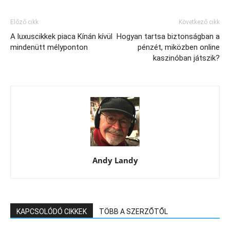
Előző cikk
Következő cikk
A luxuscikkek piaca Kínán kívül
Hogyan tartsa biztonságban a
mindenütt mélyponton
pénzét, miközben online
kaszinóban játszik?
Andy Landy
KAPCSOLÓDÓ CIKKEK
TÖBB A SZERZŐTŐL