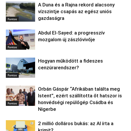
A Duna és a Rajna rekord alacsony
vízszintje csapás az egész uniós
gazdaságra
Fontos
Abdul El‑Sayed: a progresszív
mozgalom új zászlóvivője
Fontos
Hogyan működött a fideszes
cenzúrarendszer?
Fontos
Orbán Gáspár “Afrikában találta meg
Istent”, ezért szállította őt hatszor is
honvédségi repülőgép Csádba és
Fontos
Nigerbe
2 millió dolláros bukás: az AI írta a
krimit?