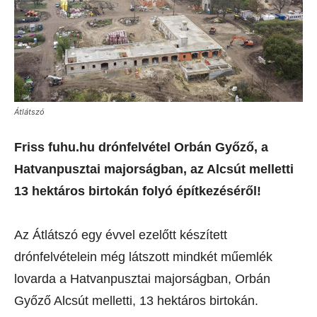
Átlátszó
Friss fuhu.hu drónfelvétel Orbán Győző, a
Hatvanpusztai majorságban, az Alcsút melletti
13 hektáros birtokán folyó építkezéséről!
Az Átlátszó egy évvel ezelőtt készített
drónfelvételein még látszott mindkét műemlék
lovarda a Hatvanpusztai majorságban, Orbán
Győző Alcsút melletti, 13 hektáros birtokán.