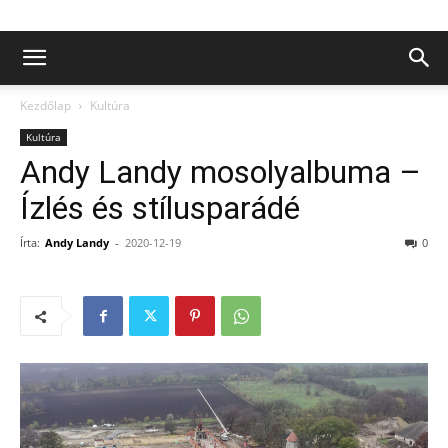
Kezdőlap
Kultúra
Kultúra
Andy Landy mosolyalbuma –
Ízlés és stílusparádé
Írta:
Andy Landy
-
2020-12-19
0