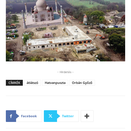
- Hirdetés -
CÍMKÉK
átlátszó
Hatvanpuszta
Orbán Győző
Facebook
Twitter