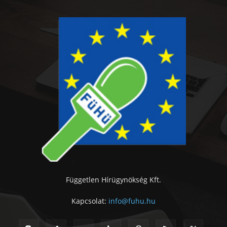
Független Hírügynökség Kft.
Kapcsolat:
info@fuhu.hu