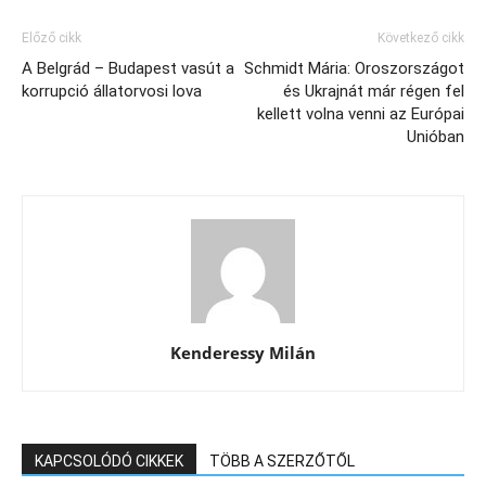
Előző cikk
Következő cikk
A Belgrád – Budapest vasút a
Schmidt Mária: Oroszországot
korrupció állatorvosi lova
és Ukrajnát már régen fel
kellett volna venni az Európai
Unióban
Kenderessy Milán
KAPCSOLÓDÓ CIKKEK
TÖBB A SZERZŐTŐL