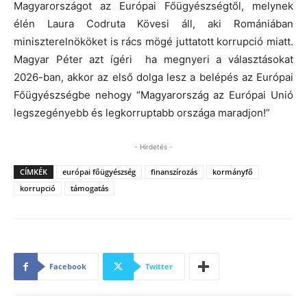
Magyarországot az Európai Főügyészségtől, melynek
élén Laura Codruta Kövesi áll, aki Romániában
miniszterelnököket is rács mögé juttatott korrupció miatt.
Magyar Péter azt ígéri ha megnyeri a választásokat
2026-ban, akkor az első dolga lesz a belépés az Európai
Főügyészségbe nehogy “Magyarország az Európai Unió
legszegényebb és legkorruptabb országa maradjon!”
- Hirdetés -
CÍMKÉK
európai főügyészség
finanszírozás
kormányfő
korrupció
támogatás
Facebook
Twitter