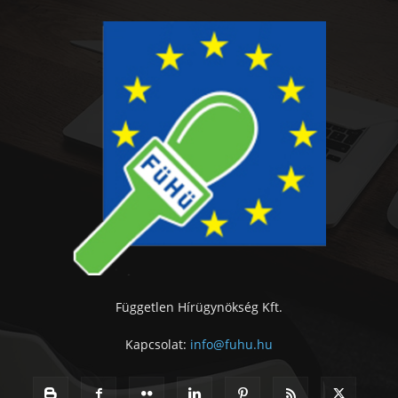
Független Hírügynökség Kft.
Kapcsolat:
info@fuhu.hu