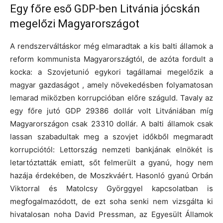
Egy főre eső GDP-ben Litvánia jócskán
megelőzi Magyarországot
A rendszerváltáskor még elmaradtak a kis balti államok a
reform kommunista Magyarországtól, de azóta fordult a
kocka: a Szovjetunió egykori tagállamai megelőzik a
magyar gazdaságot , amely növekedésben folyamatosan
lemarad miközben korrupcióban előre száguld. Tavaly az
egy főre jutó GDP 29386 dollár volt Litvániában míg
Magyarországon csak 23310 dollár. A balti államok csak
lassan szabadultak meg a szovjet időkből megmaradt
korrupciótól: Lettország nemzeti bankjának elnökét is
letartóztatták emiatt, sőt felmerült a gyanú, hogy nem
hazája érdekében, de Moszkváért. Hasonló gyanú Orbán
Viktorral és Matolcsy Györggyel kapcsolatban is
megfogalmazódott, de ezt soha senki nem vizsgálta ki
hivatalosan noha David Pressman, az Egyesült Államok