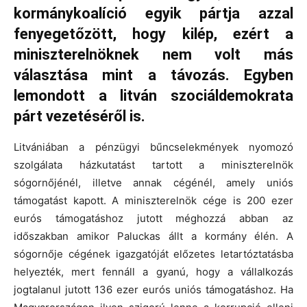
kormánykoalíció egyik pártja azzal
fenyegetőzött, hogy kilép, ezért a
miniszterelnöknek nem volt más
választása mint a távozás. Egyben
lemondott a litván szociáldemokrata
párt vezetéséről is.
Litvániában a pénzügyi bűncselekmények nyomozó
szolgálata házkutatást tartott a miniszterelnök
sógornőjénél, illetve annak cégénél, amely uniós
támogatást kapott. A miniszterelnök cége is 200 ezer
eurós támogatáshoz jutott méghozzá abban az
időszakban amikor Paluckas állt a kormány élén. A
sógornője cégének igazgatóját előzetes letartóztatásba
helyezték, mert fennáll a gyanú, hogy a vállalkozás
jogtalanul jutott 136 ezer eurós uniós támogatáshoz. Ha