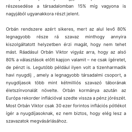
részesedése a társadalomban 15% míg vagyona is
nagyjából ugyanakkora részt jelent.
Orbán rendszere azért sikeres, mert az alul levő 80%
legnagyobb része rá szavaz minthogy annyira
kiszolgáltatott helyzetben érzi magát, hogy nem tehet
mást. Ráadásul Orbán Viktor vigyáz arra, hogy az alsó
80% a választások előtt kapjon valamit – ne csak ígéretet,
de pénzt is. Legutóbb például ilyen volt a tizenharmadik
havi nyugdíj , amely a legnagyobb társadalmi csoport, a
nyugdíjasok több mint kétmilliós szavazó táborának
életszínvonalát növelte. Orbán kormánya azután az
Európa rekorder inflációval szedte vissza a pénz jórészét.
Most Orbán Viktor csak 30 ezer forintos inflációs pótlékot
ígér a nyugdíjasoknak, ez nem biztos, hogy elég lesz a
szavazatok megvásárlásához.