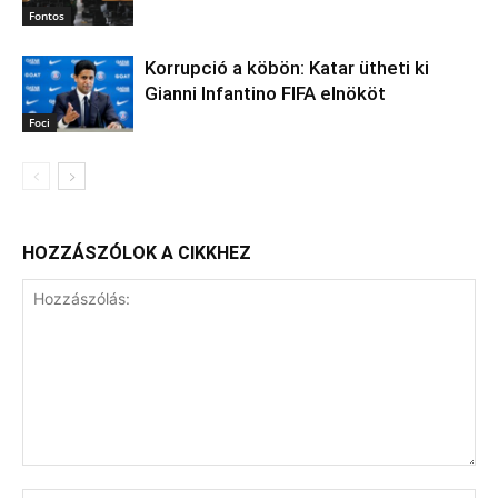
Fontos
Korrupció a köbön: Katar ütheti ki
Gianni Infantino FIFA elnököt
Foci
HOZZÁSZÓLOK A CIKKHEZ