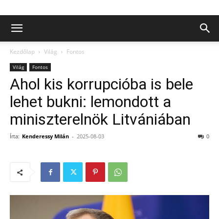
Kezdőlap
Világ
Fontos
Világ
Fontos
Ahol kis korrupcióba is bele
lehet bukni: lemondott a
miniszterelnök Litvániában
Írta:
Kenderessy Milán
-
2025-08-03
0