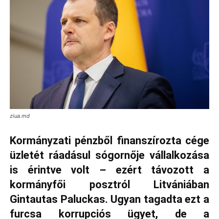
ziua.md
Kormányzati pénzből finanszírozta cége
üzletét ráadásul sógornője vállalkozása
is érintve volt – ezért távozott a
kormányfői posztról Litvániában
Gintautas Paluckas. Ugyan tagadta ezt a
furcsa korrupciós ügyet, de a