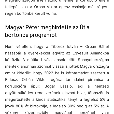
Magyarországon ilyen szigorú lenne a korrupció elleni
fellépés, akkor Orbán Viktor egész családja már réges-
régen börtönbe került volna.
Magyar Péter meghirdette az Út a
börtönbe programot
Nem véletlen, hogy a Tiborcz István – Orbán Ráhel
házaspár a gyerekekkel együtt az Egyesült Államokba
költözik. A múltkori választások előtt Spanyolországba
mentek, ahonnan azonnal vissza is jöttek Magyarországra
amint kiderült, hogy 2022-be is kétharmadot szerzett a
Fidesz. Orbán Viktor egész társadalmi piramisa a
korrupcióra épül: Bogár László, aki a nemzeti
együttműködés rendszerének elszánt híve, többször is
megerősítette a kínos statisztikai tényt: a legfelső 5% a
javak 80%-át birtokolja, a legalsó 80% pedig az 5% át. A
vékony középosztály nagyjából pénzénél van: