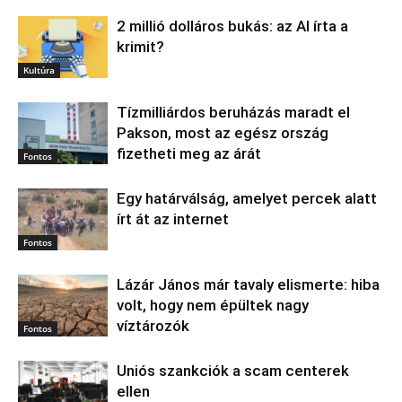
2 millió dolláros bukás: az AI írta a
krimit?
Kultúra
Tízmilliárdos beruházás maradt el
Pakson, most az egész ország
fizetheti meg az árát
Fontos
Egy határválság, amelyet percek alatt
írt át az internet
Fontos
Lázár János már tavaly elismerte: hiba
volt, hogy nem épültek nagy
víztározók
Fontos
Uniós szankciók a scam centerek
ellen