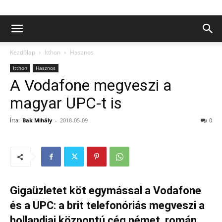
Kezdőlap
Itthon
Hasznos
Itthon
Hasznos
A Vodafone megveszi a
magyar UPC-t is
Írta:
Bak Mihály
-
2018-05-09
0
Gigaüzletet köt egymással a Vodafone
és a UPC: a brit telefonóriás megveszi a
hollandiai központú cég német, román,