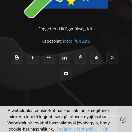
Független Hírügynökség Kft.
Kapcsolat:
info@fuhu.hu
A weboldalon cookie-kat használunk, amik segítenek
Médiaajánlat
Impresszum
Szerzői jogok
Adatkezelési irányelvek
minket a lehető legjobb szolgáltatások nyújtásában.
Weboldalunk további használatával jóváhagyja, hogy
© Független Hírügynökség
cookie-kat használjunk.
További információk
OK