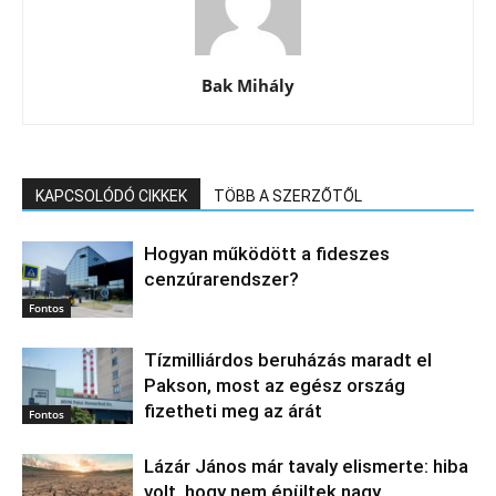
Bak Mihály
KAPCSOLÓDÓ CIKKEK
TÖBB A SZERZŐTŐL
Hogyan működött a fideszes
cenzúrarendszer?
Fontos
Tízmilliárdos beruházás maradt el
Pakson, most az egész ország
fizetheti meg az árát
Fontos
Lázár János már tavaly elismerte: hiba
volt, hogy nem épültek nagy