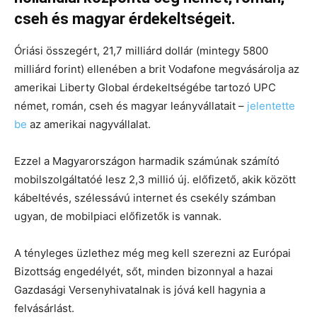
cseh és magyar érdekeltségeit.
Óriási összegért, 21,7 milliárd dollár (mintegy 5800
milliárd forint) ellenében a brit Vodafone megvásárolja az
amerikai Liberty Global érdekeltségébe tartozó UPC
német, román, cseh és magyar leányvállatait –
jelentette
be
az amerikai nagyvállalat.
Ezzel a Magyarországon harmadik számúnak számító
mobilszolgáltatóé lesz 2,3 millió új. előfizető, akik között
kábeltévés, szélessávú internet és csekély számban
ugyan, de mobilpiaci előfizetők is vannak.
A tényleges üzlethez még meg kell szerezni az Európai
Bizottság engedélyét, sőt, minden bizonnyal a hazai
Gazdasági Versenyhivatalnak is jóvá kell hagynia a
felvásárlást.