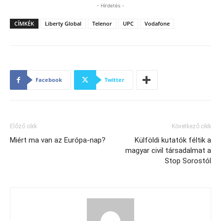
- Hirdetés -
CÍMKÉK
Liberty Global
Telenor
UPC
Vodafone
Facebook
Twitter
Előző cikk
Következő cikk
Miért ma van az Európa-nap?
Külföldi kutatók féltik a
magyar civil társadalmat a
Stop Sorostól