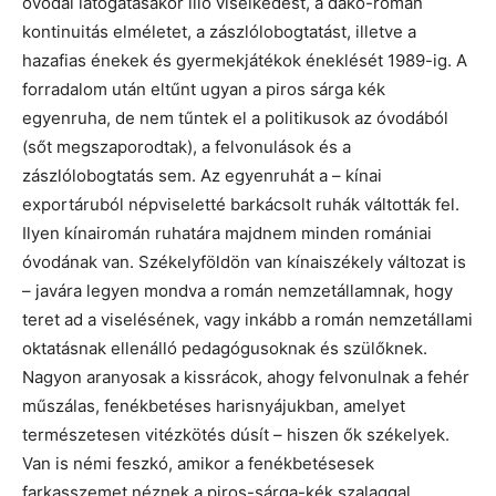
óvodai látogatásakor illő viselkedést, a dáko-román
kontinuitás elméletet, a zászlólobogtatást, illetve a
hazafias énekek és gyermekjátékok éneklését 1989-ig. A
forradalom után eltűnt ugyan a piros sárga kék
egyenruha, de nem tűntek el a politikusok az óvodából
(sőt megszaporodtak), a felvonulások és a
zászlólobogtatás sem. Az egyenruhát a – kínai
exportáruból népviseletté barkácsolt ruhák váltották fel.
Ilyen kínairomán ruhatára majdnem minden romániai
óvodának van. Székelyföldön van kínaiszékely változat is
– javára legyen mondva a román nemzetállamnak, hogy
teret ad a viselésének, vagy inkább a román nemzetállami
oktatásnak ellenálló pedagógusoknak és szülőknek.
Nagyon aranyosak a kissrácok, ahogy felvonulnak a fehér
műszálas, fenékbetéses harisnyájukban, amelyet
természetesen vitézkötés dúsít – hiszen ők székelyek.
Van is némi feszkó, amikor a fenékbetésesek
farkasszemet néznek a piros-sárga-kék szalaggal