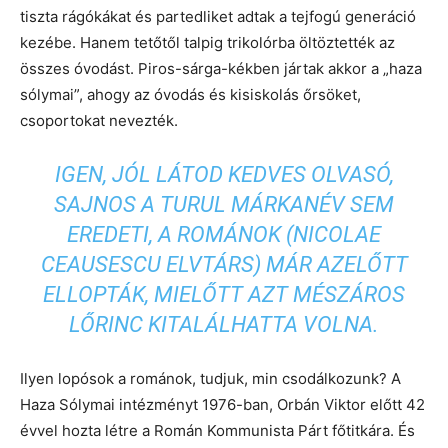
tiszta rágókákat és partedliket adtak a tejfogú generáció
kezébe. Hanem tetőtől talpig trikolórba öltöztették az
összes óvodást. Piros-sárga-kékben jártak akkor a „haza
sólymai”, ahogy az óvodás és kisiskolás őrsöket,
csoportokat nevezték.
IGEN, JÓL LÁTOD KEDVES OLVASÓ,
SAJNOS A TURUL MÁRKANÉV SEM
EREDETI, A ROMÁNOK (NICOLAE
CEAUSESCU ELVTÁRS) MÁR AZELŐTT
ELLOPTÁK, MIELŐTT AZT MÉSZÁROS
LŐRINC KITALÁLHATTA VOLNA.
Ilyen lopósok a románok, tudjuk, min csodálkozunk? A
Haza Sólymai intézményt 1976-ban, Orbán Viktor előtt 42
évvel hozta létre a Román Kommunista Párt főtitkára. És