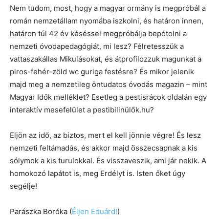
Nem tudom, most, hogy a magyar ormány is megpróbál a
román nemzetállam nyomába iszkolni, és határon innen,
határon túl 42 év késéssel megpróbálja bepótolni a
nemzeti óvodapedagógiát, mi lesz? Félretesszük a
vattaszakállas Mikulásokat, és átprofilozzuk magunkat a
piros-fehér-zöld wc guriga festésre? És mikor jelenik
majd meg a nemzetileg öntudatos óvodás magazin – mint
Magyar Idők melléklet? Esetleg a pestisrácok oldalán egy
interaktív mesefelület a pestibilinülők.hu?
Eljön az idő, az biztos, mert el kell jönnie végre! És lesz
nemzeti feltámadás, és akkor majd összecsapnak a kis
sólymok a kis turulokkal. És visszaveszik, ami jár nekik. A
homokozó lapátot is, meg Erdélyt is. Isten őket úgy
segélje!
Parászka Boróka (
Éljen Eduárd!
)