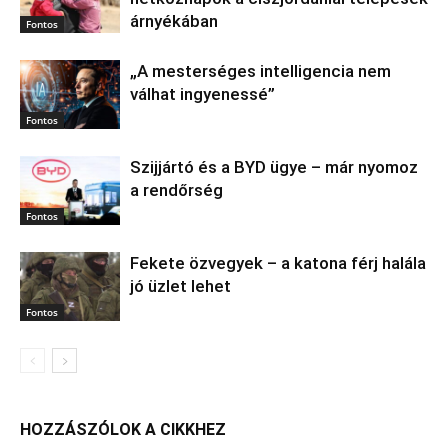
árnyékában
Fontos
„A mesterséges intelligencia nem
válhat ingyenessé”
Fontos
Szijjártó és a BYD ügye – már nyomoz
a rendőrség
Fontos
Fekete özvegyek – a katona férj halála
jó üzlet lehet
Fontos
HOZZÁSZÓLOK A CIKKHEZ