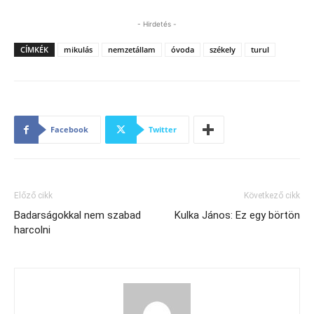
- Hirdetés -
CÍMKÉK
mikulás
nemzetállam
óvoda
székely
turul
Facebook
Twitter
Előző cikk
Következő cikk
Badarságokkal nem szabad
Kulka János: Ez egy börtön
harcolni