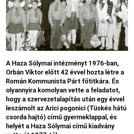
A Haza Sólymai intézményt 1976-ban,
Orbán Viktor előtt 42 évvel hozta létre a
Román Kommunista Párt főtitkára. És
olyannyira komolyan vette a feladatot,
hogy a szervezetalapítás után egy évvel
leszámolt az Arici pogonici (Tüskés hátú
csorda hajtó) című gyermeklappal, és
helyét a Haza Sólymai című kiadvány