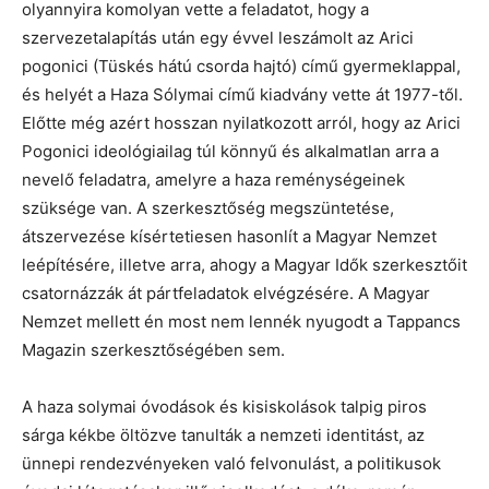
olyannyira komolyan vette a feladatot, hogy a
szervezetalapítás után egy évvel leszámolt az Arici
pogonici (Tüskés hátú csorda hajtó) című gyermeklappal,
és helyét a Haza Sólymai című kiadvány vette át 1977-től.
Előtte még azért hosszan nyilatkozott arról, hogy az Arici
Pogonici ideológiailag túl könnyű és alkalmatlan arra a
nevelő feladatra, amelyre a haza reménységeinek
szüksége van. A szerkesztőség megszüntetése,
átszervezése kísértetiesen hasonlít a Magyar Nemzet
leépítésére, illetve arra, ahogy a Magyar Idők szerkesztőit
csatornázzák át pártfeladatok elvégzésére. A Magyar
Nemzet mellett én most nem lennék nyugodt a Tappancs
Magazin szerkesztőségében sem.
A haza solymai óvodások és kisiskolások talpig piros
sárga kékbe öltözve tanulták a nemzeti identitást, az
ünnepi rendezvényeken való felvonulást, a politikusok