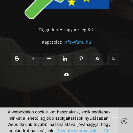
Független Hírügynökség Kft.
Kapcsolat:
info@fuhu.hu
A weboldalon cookie-kat használunk, amik segítenek
Médiaajánlat
Impresszum
Szerzői jogok
Adatkezelési irányelvek
minket a lehető legjobb szolgáltatások nyújtásában.
Weboldalunk további használatával jóváhagyja, hogy
© Független Hírügynökség
cookie-kat használjunk.
További információk
OK