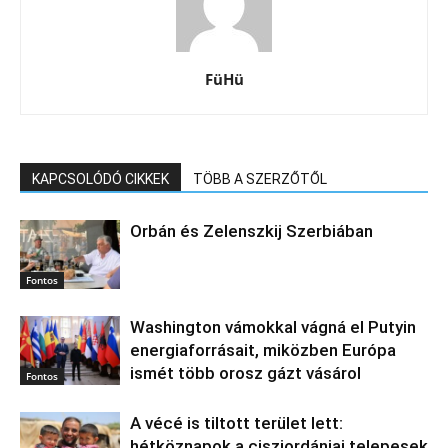
FüHü
KAPCSOLÓDÓ CIKKEK
TÖBB A SZERZŐTŐL
Orbán és Zelenszkij Szerbiában
Fontos
Washington vámokkal vágná el Putyin
energiaforrásait, miközben Európa
ismét több orosz gázt vásárol
Fontos
A vécé is tiltott terület lett:
hétköznapok a ciszjordániai telepesek