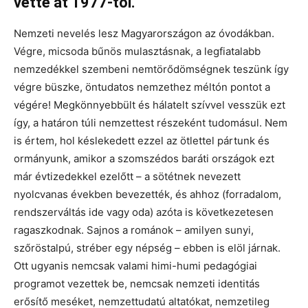
vette át 1977-től.
Nemzeti nevelés lesz Magyarországon az óvodákban.
Végre, micsoda bűnös mulasztásnak, a legfiatalabb
nemzedékkel szembeni nemtörődömségnek teszünk így
végre büszke, öntudatos nemzethez méltón pontot a
végére! Megkönnyebbült és hálatelt szívvel vesszük ezt
így, a határon túli nemzettest részeként tudomásul. Nem
is értem, hol késlekedett ezzel az ötlettel pártunk és
ormányunk, amikor a szomszédos baráti országok ezt
már évtizedekkel ezelőtt – a sötétnek nevezett
nyolcvanas években bevezették, és ahhoz (forradalom,
rendszerváltás ide vagy oda) azóta is következetesen
ragaszkodnak. Sajnos a románok – amilyen sunyi,
szőröstalpú, stréber egy népség – ebben is elöl járnak.
Ott ugyanis nemcsak valami himi-humi pedagógiai
programot vezettek be, nemcsak nemzeti identitás
erősítő meséket, nemzettudatú altatókat, nemzetileg