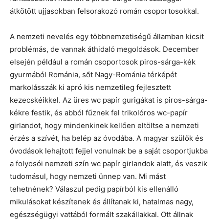
átkötött ujjasokban felsorakozó román csoportosokkal.
A nemzeti nevelés egy többnemzetiségű államban kicsit
problémás, de vannak áthidaló megoldások. December
elsején például a román csoportosok piros-sárga-kék
gyurmából Románia, sőt Nagy-Románia térképét
markolásszák ki apró kis nemzetileg fejlesztett
kezecskéikkel. Az üres wc papír gurigákat is piros-sárga-
kékre festik, és abból fűznek fel trikolóros wc-papír
girlandot, hogy mindenkinek kellően eltöltse a nemzeti
érzés a szívét, ha belép az óvodába. A magyar szülők és
óvodások lehajtott fejjel vonulnak be a saját csoportjukba
a folyosói nemzeti szín wc papír girlandok alatt, és veszik
tudomásul, hogy nemzeti ünnep van. Mi mást
tehetnének? Válaszul pedig papírból kis ellenálló
mikulásokat készítenek és állítanak ki, hatalmas nagy,
egészségügyi vattából formált szakállakkal. Ott állnak