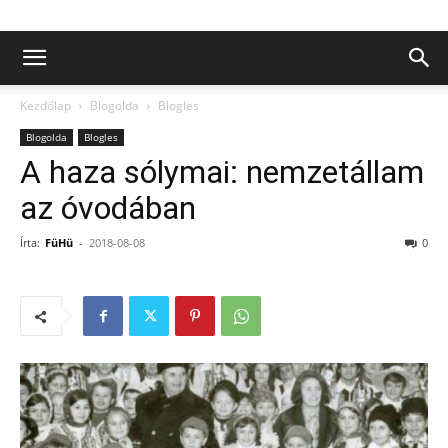
Kezdőlap
Blogolda
Blogles
Blogolda
Blogles
A haza sólymai: nemzetállam
az óvodában
Írta:
FüHü
-
2018-08-08
0