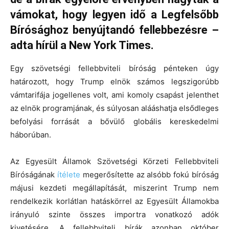
vámokat, hogy legyen idő a Legfelsőbb
Bírósághoz benyújtandó fellebbezésre –
adta hírül a New York Times.
Egy szövetségi fellebbviteli bíróság pénteken úgy
határozott, hogy Trump elnök számos legszigorúbb
vámtarifája jogellenes volt, ami komoly csapást jelenthet
az elnök programjának, és súlyosan alááshatja elsődleges
befolyási forrását a bővülő globális kereskedelmi
háborúban.
Az Egyesült Államok Szövetségi Körzeti Fellebbviteli
Bíróságának
ítélete
megerősítette az alsóbb fokú bíróság
májusi kezdeti megállapítását, miszerint Trump nem
rendelkezik korlátlan hatáskörrel az Egyesült Államokba
irányuló szinte összes importra vonatkozó adók
kivetésére. A fellebbviteli bírák azonban október