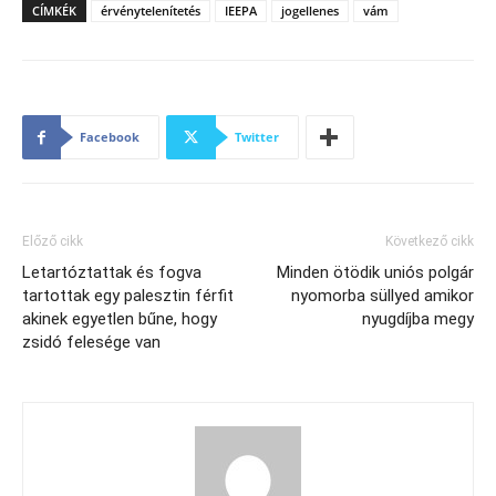
CÍMKÉK
érvénytelenítetés
IEEPA
jogellenes
vám
Facebook
Twitter
Előző cikk
Következő cikk
Letartóztattak és fogva
Minden ötödik uniós polgár
tartottak egy palesztin férfit
nyomorba süllyed amikor
akinek egyetlen bűne, hogy
nyugdíjba megy
zsidó felesége van