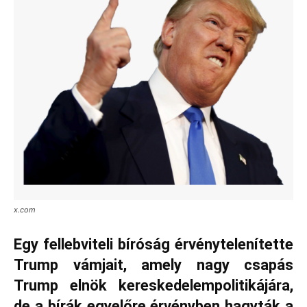
x.com
Egy fellebviteli bíróság érvénytelenítette
Trump vámjait, amely nagy csapás
Trump elnök kereskedelempolitikájára,
de a bírák egyelőre érvényben hagyták a