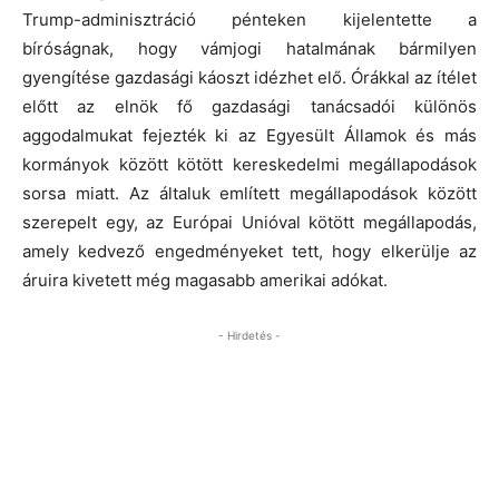
Trump-adminisztráció pénteken kijelentette a
bíróságnak, hogy vámjogi hatalmának bármilyen
gyengítése gazdasági káoszt idézhet elő. Órákkal az ítélet
előtt az elnök fő gazdasági tanácsadói különös
aggodalmukat fejezték ki az Egyesült Államok és más
kormányok között kötött kereskedelmi megállapodások
sorsa miatt. Az általuk említett megállapodások között
szerepelt egy, az Európai Unióval kötött megállapodás,
amely kedvező engedményeket tett, hogy elkerülje az
áruira kivetett még magasabb amerikai adókat.
- Hirdetés -