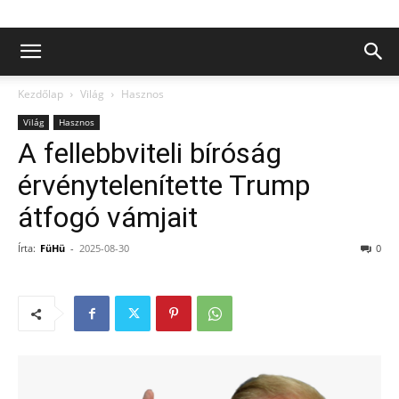
Kezdőlap
Világ
Hasznos
Világ
Hasznos
A fellebbviteli bíróság
érvénytelenítette Trump
átfogó vámjait
Írta:
FüHü
-
2025-08-30
0