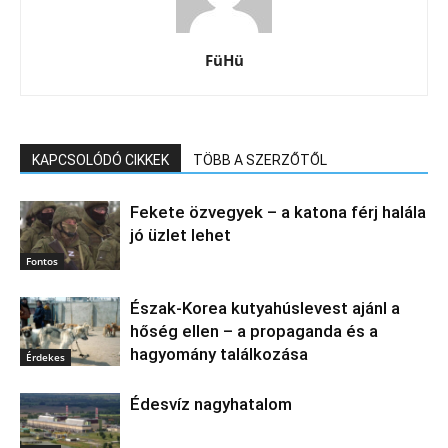
FüHü
KAPCSOLÓDÓ CIKKEK
TÖBB A SZERZŐTŐL
Fekete özvegyek – a katona férj halála
jó üzlet lehet
Fontos
Észak‑Korea kutyahúslevest ajánl a
hőség ellen – a propaganda és a
hagyomány találkozása
Érdekes
Édesvíz nagyhatalom