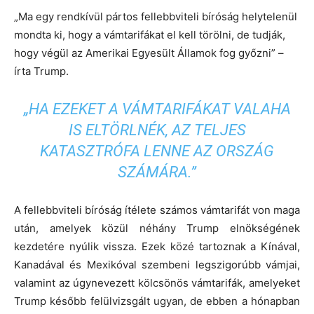
„Ma egy rendkívül pártos fellebbviteli bíróság helytelenül
mondta ki, hogy a vámtarifákat el kell törölni, de tudják,
hogy végül az Amerikai Egyesült Államok fog győzni” –
írta Trump.
„HA EZEKET A VÁMTARIFÁKAT VALAHA
IS ELTÖRLNÉK, AZ TELJES
KATASZTRÓFA LENNE AZ ORSZÁG
SZÁMÁRA.”
A fellebbviteli bíróság ítélete számos vámtarifát von maga
után, amelyek közül néhány Trump elnökségének
kezdetére nyúlik vissza. Ezek közé tartoznak a Kínával,
Kanadával és Mexikóval szembeni legszigorúbb vámjai,
valamint az úgynevezett kölcsönös vámtarifák, amelyeket
Trump később felülvizsgált ugyan, de ebben a hónapban