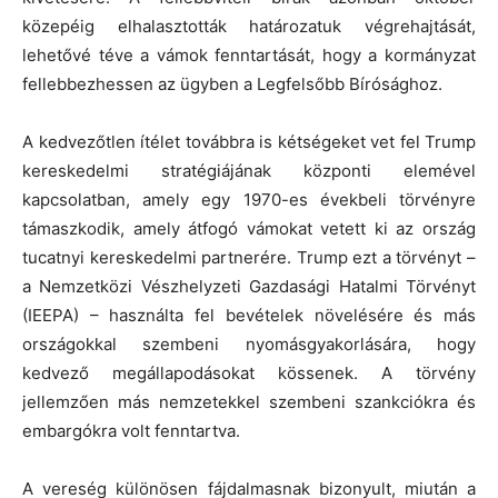
közepéig elhalasztották határozatuk végrehajtását,
lehetővé téve a vámok fenntartását, hogy a kormányzat
fellebbezhessen az ügyben a Legfelsőbb Bírósághoz.
A kedvezőtlen ítélet továbbra is kétségeket vet fel Trump
kereskedelmi stratégiájának központi elemével
kapcsolatban, amely egy 1970-es évekbeli törvényre
támaszkodik, amely átfogó vámokat vetett ki az ország
tucatnyi kereskedelmi partnerére. Trump ezt a törvényt –
a Nemzetközi Vészhelyzeti Gazdasági Hatalmi Törvényt
(IEEPA) – használta fel bevételek növelésére és más
országokkal szembeni nyomásgyakorlására, hogy
kedvező megállapodásokat kössenek. A törvény
jellemzően más nemzetekkel szembeni szankciókra és
embargókra volt fenntartva.
A vereség különösen fájdalmasnak bizonyult, miután a