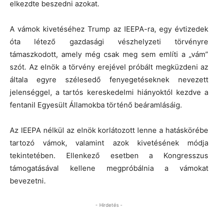
elkezdte beszedni azokat.
A vámok kivetéséhez Trump az IEEPA-ra, egy évtizedek
óta létező gazdasági vészhelyzeti törvényre
támaszkodott, amely még csak meg sem említi a „vám”
szót. Az elnök a törvény erejével próbált megküzdeni az
általa egyre szélesedő fenyegetéseknek nevezett
jelenséggel, a tartós kereskedelmi hiányoktól kezdve a
fentanil Egyesült Államokba történő beáramlásáig.
Az IEEPA nélkül az elnök korlátozott lenne a hatáskörébe
tartozó vámok, valamint azok kivetésének módja
tekintetében. Ellenkező esetben a Kongresszus
támogatásával kellene megpróbálnia a vámokat
bevezetni.
- Hirdetés -