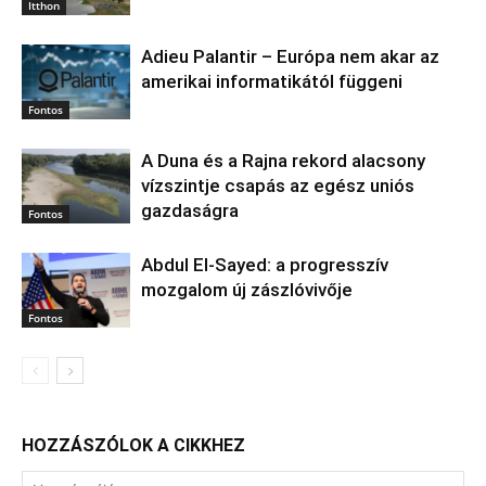
Itthon
Adieu Palantir – Európa nem akar az
amerikai informatikától függeni
Fontos
A Duna és a Rajna rekord alacsony
vízszintje csapás az egész uniós
gazdaságra
Fontos
Abdul El‑Sayed: a progresszív
mozgalom új zászlóvivője
Fontos
HOZZÁSZÓLOK A CIKKHEZ