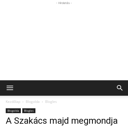
- Hirdetés -
Kezdőlap
Blogolda
Blogles
Blogolda
Blogles
A Szakács majd megmondja