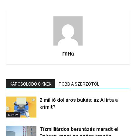
FüHü
KAPCSOLÓDÓ CIKKEK
TÖBB A SZERZŐTŐL
2 millió dolláros bukás: az AI írta a
krimit?
Kultúra
Tízmilliárdos beruházás maradt el
Pakson, most az egész ország