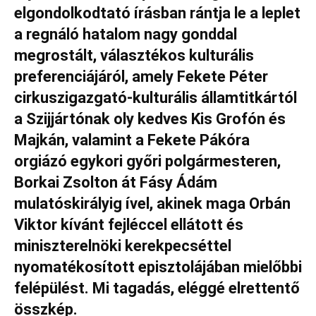
elgondolkodtató írásban rántja le a leplet
a regnáló hatalom nagy gonddal
megrostált, választékos kulturális
preferenciájáról, amely Fekete Péter
cirkuszigazgató-kulturális államtitkártól
a Szijjártónak oly kedves Kis Grofón és
Majkán, valamint a Fekete Pákóra
orgiázó egykori győri polgármesteren,
Borkai Zsolton át Fásy Ádám
mulatóskirályig ível, akinek maga Orbán
Viktor kívánt fejléccel ellátott és
miniszterelnöki kerekpecséttel
nyomatékosított episztolájában mielőbbi
felépülést. Mi tagadás, eléggé elrettentő
összkép.