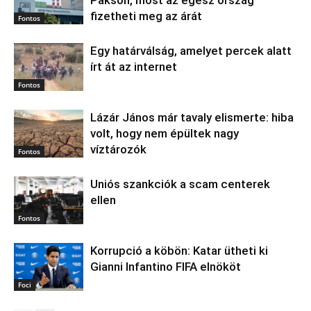
fizetheti meg az árát
Fontos
Egy határválság, amelyet percek alatt
írt át az internet
Fontos
Lázár János már tavaly elismerte: hiba
volt, hogy nem épültek nagy
víztározók
Fontos
Uniós szankciók a scam centerek
ellen
Fontos
Korrupció a köbön: Katar ütheti ki
Gianni Infantino FIFA elnököt
Foci