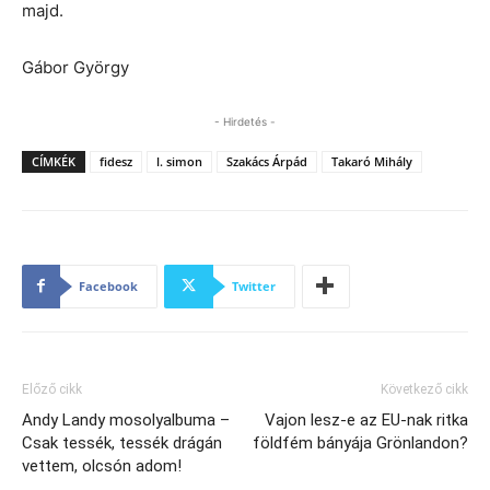
majd.
Gábor György
- Hirdetés -
CÍMKÉK
fidesz
l. simon
Szakács Árpád
Takaró Mihály
Facebook
Twitter
Előző cikk
Következő cikk
Andy Landy mosolyalbuma –
Vajon lesz-e az EU-nak ritka
Csak tessék, tessék drágán
földfém bányája Grönlandon?
vettem, olcsón adom!