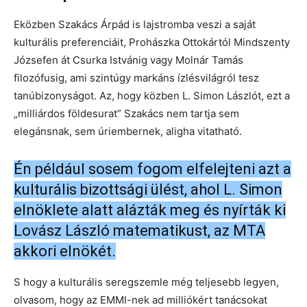
Eközben Szakács Árpád is lajstromba veszi a saját
kulturális preferenciáit, Prohászka Ottokártól Mindszenty
Józsefen át Csurka Istvánig vagy Molnár Tamás
filozófusig, ami szintúgy markáns ízlésvilágról tesz
tanúbizonyságot. Az, hogy közben L. Simon Lászlót, ezt a
„milliárdos földesurat” Szakács nem tartja sem
elegánsnak, sem úriembernek, aligha vitatható.
Én például sosem fogom elfelejteni azt a
kulturális bizottsági ülést, ahol L. Simon
elnöklete alatt alázták meg és nyírták ki
Lovász László matematikust, az MTA
akkori elnökét.
S hogy a kulturális seregszemle még teljesebb legyen,
olvasom, hogy az EMMI-nek ad milliókért tanácsokat