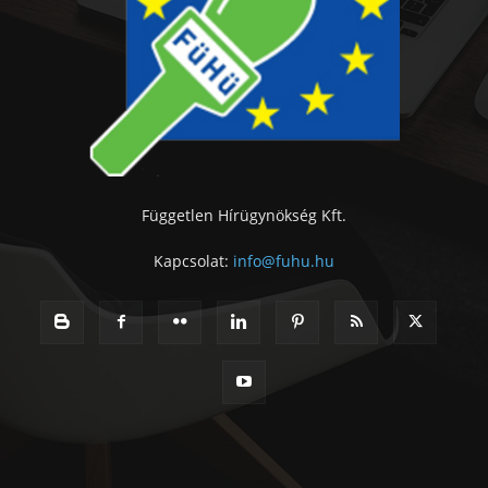
Független Hírügynökség Kft.
Kapcsolat:
info@fuhu.hu