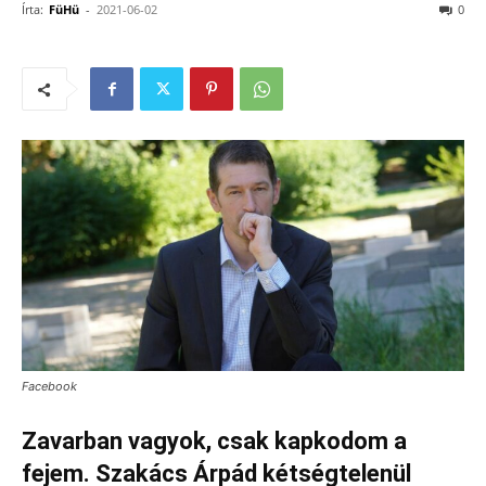
Írta:
FüHü
-
2021-06-02
0
Facebook
Zavarban vagyok, csak kapkodom a
fejem. Szakács Árpád kétségtelenül