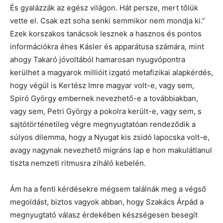
És gyalázzák az egész világon. Hát persze, mert tőlük
vette el. Csak ezt soha senki semmikor nem mondja ki.”
Ezek korszakos tanácsok lesznek a hasznos és pontos
információkra éhes Kásler és apparátusa számára, mint
ahogy Takaró jóvoltából hamarosan nyugvópontra
kerülhet a magyarok millióit izgató metafizikai alapkérdés,
hogy végül is Kertész Imre magyar volt-e, vagy sem,
Spiró György embernek nevezhető-e a továbbiakban,
vagy sem, Petri György a pokolra került-e, vagy sem, s
sajtótörténetileg végre megnyugtatóan rendeződik a
súlyos dilemma, hogy a Nyugat kis zsidó lapocska volt-e,
avagy nagynak nevezhető migráns lap e hon makulátlanul
tiszta nemzeti ritmusra ziháló kebelén.
Ám ha a fenti kérdésekre mégsem találnák meg a végső
megoldást, biztos vagyok abban, hogy Szakács Árpád a
megnyugtató válasz érdekében készségesen besegít