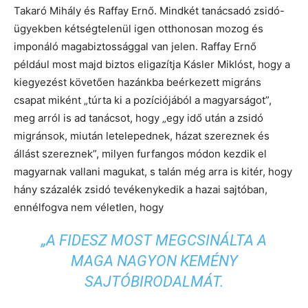
Takaró Mihály és Raffay Ernő. Mindkét tanácsadó zsidó-
ügyekben kétségtelenül igen otthonosan mozog és
imponáló magabiztossággal van jelen. Raffay Ernő
például most majd biztos eligazítja Kásler Miklóst, hogy a
kiegyezést követően hazánkba beérkezett migráns
csapat miként „túrta ki a pozíciójából a magyarságot”,
meg arról is ad tanácsot, hogy „egy idő után a zsidó
migránsok, miután letelepednek, házat szereznek és
állást szereznek”, milyen furfangos módon kezdik el
magyarnak vallani magukat, s talán még arra is kitér, hogy
hány százalék zsidó tevékenykedik a hazai sajtóban,
ennélfogva nem véletlen, hogy
„A FIDESZ MOST MEGCSINÁLTA A
MAGA NAGYON KEMÉNY
SAJTÓBIRODALMÁT.