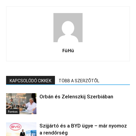
FüHü
KAPCSOLÓDÓ CIKKEK
TÖBB A SZERZŐTŐL
Orbán és Zelenszkij Szerbiában
Fontos
Szijjártó és a BYD ügye – már nyomoz
a rendőrség