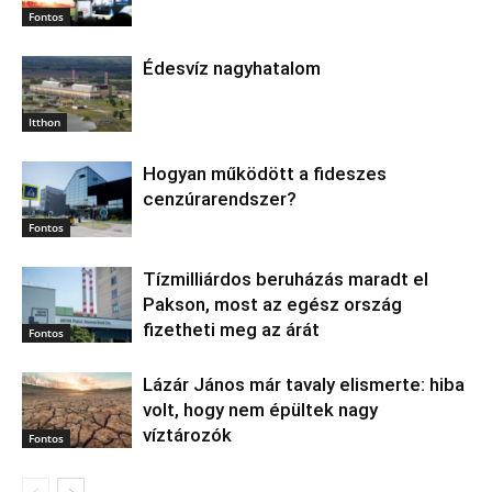
Fontos
Édesvíz nagyhatalom
Itthon
Hogyan működött a fideszes
cenzúrarendszer?
Fontos
Tízmilliárdos beruházás maradt el
Pakson, most az egész ország
fizetheti meg az árát
Fontos
Lázár János már tavaly elismerte: hiba
volt, hogy nem épültek nagy
víztározók
Fontos