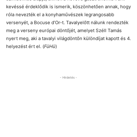
kevéssé érdeklődik is ismerik, köszönhetően annak, hogy
róla nevezték el a konyhaművészek legrangosabb
versenyét, a Bocuse d’Or-t. Tavalyelőtt nálunk rendezték
meg a verseny európai döntőjét, amelyet Széll Tamás
nyert meg, aki a tavalyi világdöntőn különdíjat kapott és 4.
helyezést ért el. (
FüHü
)
- Hirdetés -