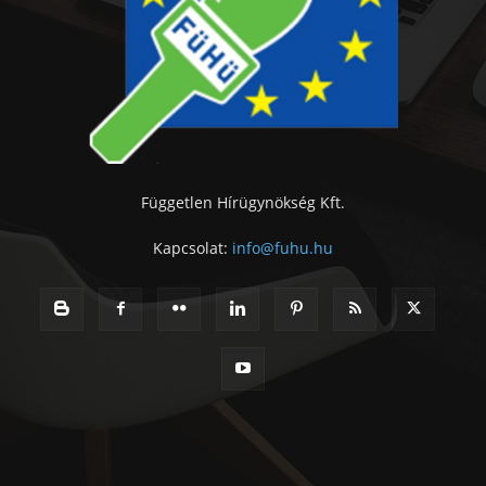
Független Hírügynökség Kft.
Kapcsolat:
info@fuhu.hu