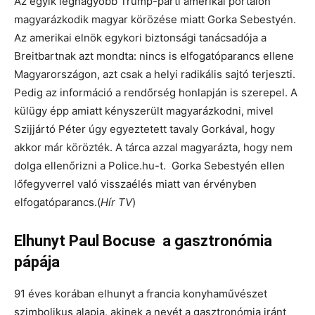
Az egyik legnagyobb Trump-párti amerikai portálon
magyarázkodik magyar körözése miatt Gorka Sebestyén.
Az amerikai elnök egykori biztonsági tanácsadója a
Breitbartnak azt mondta: nincs is elfogatóparancs ellene
Magyarországon, azt csak a helyi radikális sajtó terjeszti.
Pedig az információ a rendőrség honlapján is szerepel. A
külügy épp amiatt kényszerült magyarázkodni, mivel
Szijjártó Péter úgy egyeztetett tavaly Gorkával, hogy
akkor már körözték. A tárca azzal magyarázta, hogy nem
dolga ellenőrizni a Police.hu-t. Gorka Sebestyén ellen
lőfegyverrel való visszaélés miatt van érvényben
elfogatóparancs.(
Hír TV
)
Elhunyt Paul Bocuse a gasztronómia
pápája
91 éves korában elhunyt a francia konyhaművészet
szimbolikus alapja, akinek a nevét a gasztronómia iránt