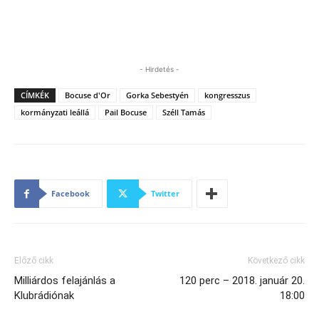
- Hirdetés -
CÍMKÉK
Bocuse d'Or
Gorka Sebestyén
kongresszus
kormányzati leállá
Pail Bocuse
Széll Tamás
Facebook
Twitter
Előző cikk
Következő cikk
Milliárdos felajánlás a
120 perc – 2018. január 20.
Klubrádiónak
18:00