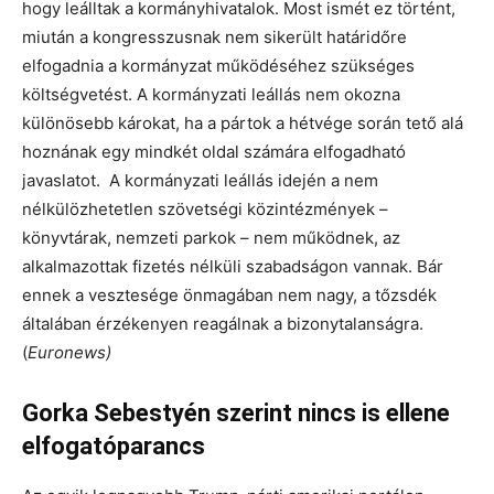
hogy leálltak a kormányhivatalok. Most ismét ez történt,
miután a kongresszusnak nem sikerült határidőre
elfogadnia a kormányzat működéséhez szükséges
költségvetést. A kormányzati leállás nem okozna
különösebb károkat, ha a pártok a hétvége során tető alá
hoznának egy mindkét oldal számára elfogadható
javaslatot. A kormányzati leállás idején a nem
nélkülözhetetlen szövetségi közintézmények –
könyvtárak, nemzeti parkok – nem működnek, az
alkalmazottak fizetés nélküli szabadságon vannak. Bár
ennek a vesztesége önmagában nem nagy, a tőzsdék
általában érzékenyen reagálnak a bizonytalanságra.
(
Euronews)
Gorka Sebestyén szerint nincs is ellene
elfogatóparancs