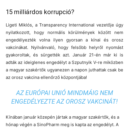
15 milliárdos korrupció?
Ligeti Miklós, a Transparency International vezetője úgy
nyilatkozott, hogy normális körülmények között nem
engedélyezték volna ilyen gyorsan a kínai és orosz
vakcinákat. Nyilvánvaló, hogy felsőbb helyről nyomást
gyakoroltak, és sürgették azt. Január 21-én már ki is
adták az ideiglenes engedélyt a Szputnyik V-re miközben
a magyar szakértők ugyanezen a napon juthattak csak be
az orosz vakcina ellenőrző központjába!
AZ EURÓPAI UNIÓ MINDMÁIG NEM
ENGEDÉLYEZTE AZ OROSZ VAKCINÁT!
Kínában január közepén jártak a magyar szakértők, és a
hónap végén a SinoPharm meg is kapta az engedélyt. A