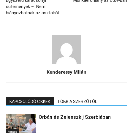
Egyszerű karácsonyi
Munkaerőhiány az USA-ban
sütemények – Nem
hiányozhatnak az asztalról
Kenderessy Milán
KAPCSOLÓDÓ CIKKEK
TÖBB A SZERZŐTŐL
Orbán és Zelenszkij Szerbiában
Fontos