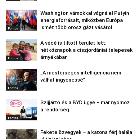
Washington vámokkal vágná el Putyin
energiaforrásait, miközben Európa
ismét több orosz gázt vásárol
Fontos
A vécé is tiltott terület lett:
hétköznapok a ciszjordániai telepesek
árnyékában
Fontos
„A mesterséges intelligencia nem
válhat ingyenessé”
Fontos
Szijjártó és a BYD ügye – már nyomoz
a rendőrség
Fontos
Fekete özvegyek – a katona férj halála