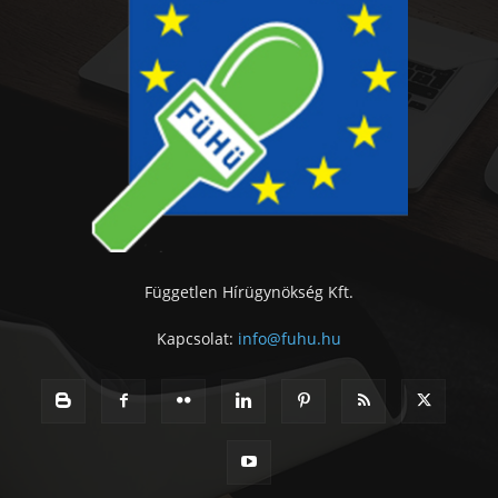
Független Hírügynökség Kft.
Kapcsolat:
info@fuhu.hu