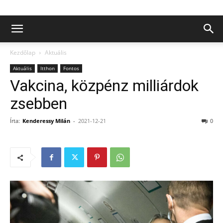
Kezdőlap
Aktuális
Aktuális
Itthon
Fontos
Vakcina, közpénz milliárdok
zsebben
Írta:
Kenderessy Milán
-
2021-12-21
0