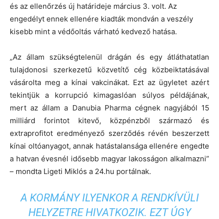
és az ellenőrzés új határideje március 3. volt. Az
engedélyt ennek ellenére kiadták mondván a veszély
kisebb mint a védőoltás várható kedvező hatása.
„Az állam szükségtelenül drágán és egy átláthatatlan
tulajdonosi szerkezetű közvetítő cég közbeiktatásával
vásárolta meg a kínai vakcinákat. Ezt az ügyletet azért
tekintjük a korrupció kimagaslóan súlyos példájának,
mert az állam a Danubia Pharma cégnek nagyjából 15
milliárd forintot kitevő, közpénzből származó és
extraprofitot eredményező szerződés révén beszerzett
kínai oltóanyagot, annak hatástalansága ellenére engedte
a hatvan évesnél idősebb magyar lakosságon alkalmazni”
– mondta Ligeti Miklós a 24.hu portálnak.
A KORMÁNY ILYENKOR A RENDKÍVÜLI
HELYZETRE HIVATKOZIK. EZT ÚGY