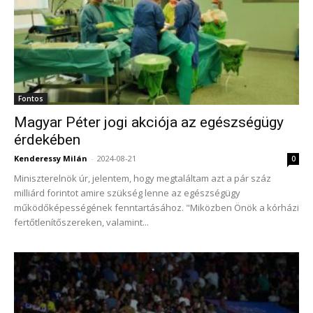
Fontos
Magyar Péter jogi akciója az egészségügy
érdekében
Kenderessy Milán
-
2024-08-21
0
Miniszterelnök úr, jelentem, hogy megtaláltam azt a pár száz
milliárd forintot amire szükség lenne az egészségügy
működőképességének fenntartásához. "Miközben Önök a kórházi
fertőtlenítőszereken, valamint...