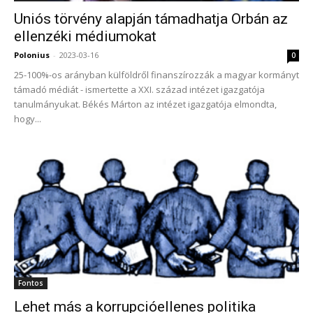
Uniós törvény alapján támadhatja Orbán az
ellenzéki médiumokat
Polonius
-
2023-03-16
0
25-100%-os arányban külföldről finanszírozzák a magyar kormányt
támadó médiát - ismertette a XXI. század intézet igazgatója
tanulmányukat. Békés Márton az intézet igazgatója elmondta,
hogy...
Fontos
Lehet más a korrupcióellenes politika