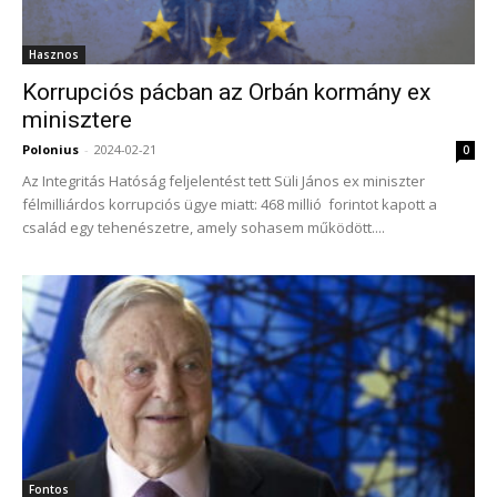
Hasznos
Korrupciós pácban az Orbán kormány ex
minisztere
Polonius
-
2024-02-21
0
Az Integritás Hatóság feljelentést tett Süli János ex miniszter
félmilliárdos korrupciós ügye miatt: 468 millió forintot kapott a
család egy tehenészetre, amely sohasem működött....
Fontos