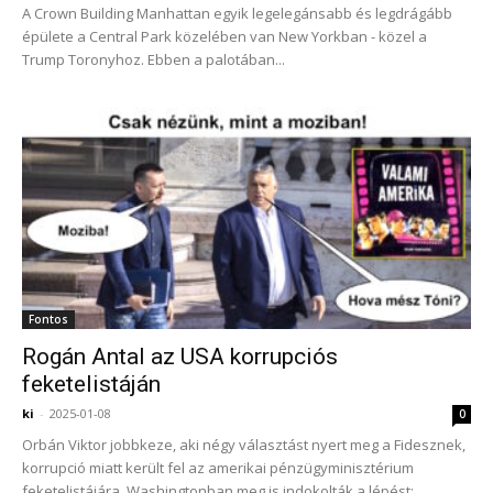
A Crown Building Manhattan egyik legelegánsabb és legdrágább
épülete a Central Park közelében van New Yorkban - közel a
Trump Toronyhoz. Ebben a palotában...
Fontos
Rogán Antal az USA korrupciós
feketelistáján
ki
-
2025-01-08
0
Orbán Viktor jobbkeze, aki négy választást nyert meg a Fidesznek,
korrupció miatt került fel az amerikai pénzügyminisztérium
feketelistájára. Washingtonban meg is indokolták a lépést:...