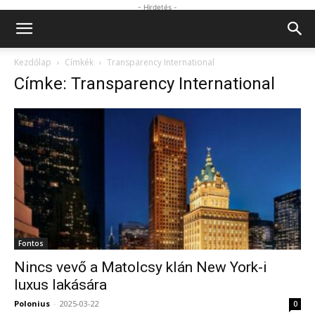
- Hirdetés -
Kezdőlap
Címkék
Transparency International
Címke: Transparency International
Fontos
Nincs vevő a Matolcsy klán New York-i
luxus lakására
Polonius
-
2025-03-22
0