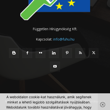
Független Hírügynökség Kft.
Kapcsolat:
info@fuhu.hu
A weboldalon cookie-kat használunk, amik segítenek
Médiaajánlat
Impresszum
Szerzői jogok
Adatkezelési irányelvek
minket a lehető legjobb szolgáltatások nyújtásában.
Weboldalunk további használatával jóváhagyja, hogy
© Független Hírügynökség