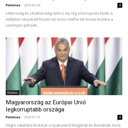
Polonius
-
2023-02-06
0
Lettország és Litvánia még nem is oly rég a korrupciós listán a
mélyben tanyázott hiszen az orosz maffia ott mosta tisztára a
szennyes pénzek...
Fontos
Magyarország az Európai Unió
legkorruptabb országa
Polonius
-
2023-01-31
0
Végre valahára leráztuk a nyakunkról Bulgáriát és Romániát, most