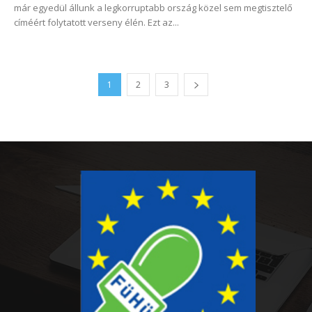
már egyedül állunk a legkorruptabb ország közel sem megtisztelő
címéért folytatott verseny élén. Ezt az...
1
2
3