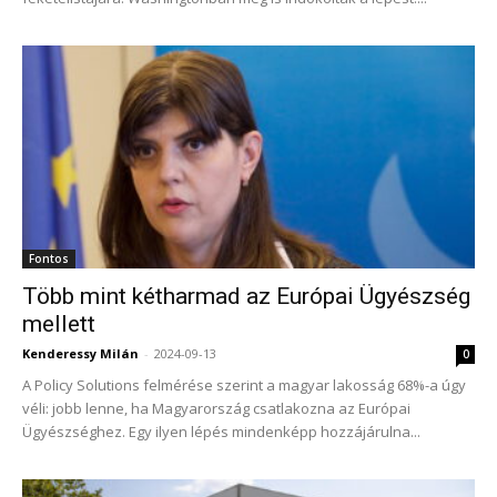
Fontos
Több mint kétharmad az Európai Ügyészség
mellett
Kenderessy Milán
-
2024-09-13
0
A Policy Solutions felmérése szerint a magyar lakosság 68%-a úgy
véli: jobb lenne, ha Magyarország csatlakozna az Európai
Ügyészséghez. Egy ilyen lépés mindenképp hozzájárulna...