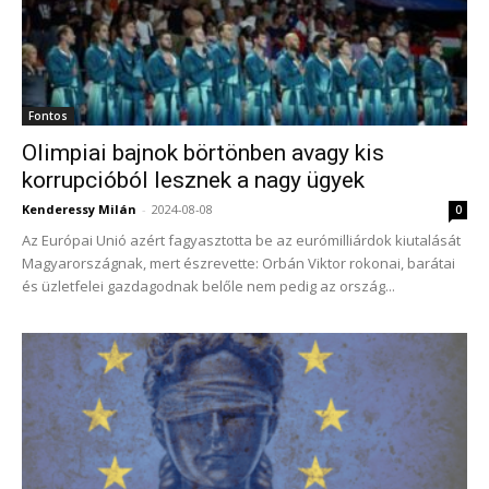
Fontos
Olimpiai bajnok börtönben avagy kis
korrupcióból lesznek a nagy ügyek
Kenderessy Milán
-
2024-08-08
0
Az Európai Unió azért fagyasztotta be az eurómilliárdok kiutalását
Magyarországnak, mert észrevette: Orbán Viktor rokonai, barátai
és üzletfelei gazdagodnak belőle nem pedig az ország...