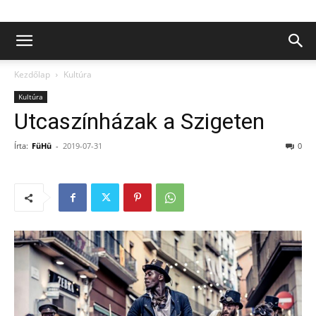
Kezdőlap
Kultúra
Kultúra
Utcaszínházak a Szigeten
Írta:
FüHü
-
2019-07-31
0