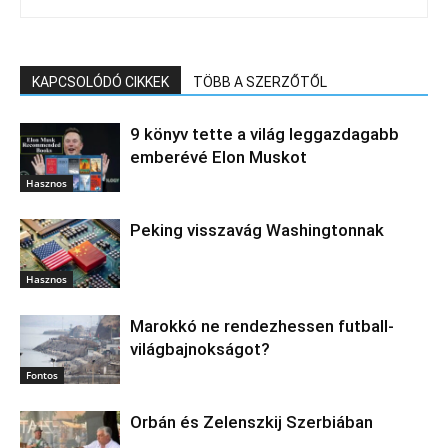
KAPCSOLÓDÓ CIKKEK
TÖBB A SZERZŐTŐL
9 könyv tette a világ leggazdagabb
emberévé Elon Muskot
Hasznos
Peking visszavág Washingtonnak
Hasznos
Marokkó ne rendezhessen futball-
világbajnokságot?
Fontos
Orbán és Zelenszkij Szerbiában