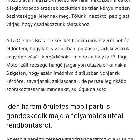
a legfontosabb érzések szokatlan és talán kényelmetlen
őszinteséggel jelennek meg. Tőlünk, nézőktől pedig azt
várják, hogy csatlakozzunk táncukhoz.
A La Cie des Bras Cassés két francia művészéről nehéz
eldönteni, hogy kik is valójában: postások, vidéki zsaruk,
vagy épp vásári komédiások – mindez a helyzettől függ.
Motorizált recsegő hangú járgányon utazva cirkálnak a
Szigeten, hogy aztán imádnivaló stílusban vonjanak
kérdőre, zavarjanak, zaklassanak, de persze leginkább
szórakoztassanak mindenkit, aki útjukba akad.
Idén három őrületes mobil parti is
gondoskodik majd a folyamatos utcai
rendbontásról.
Az első a nehéztüzérség kategóriájába tartozik: a Mission