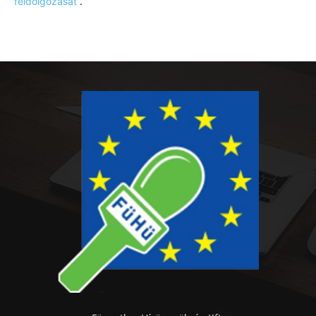
feldolgozását
.