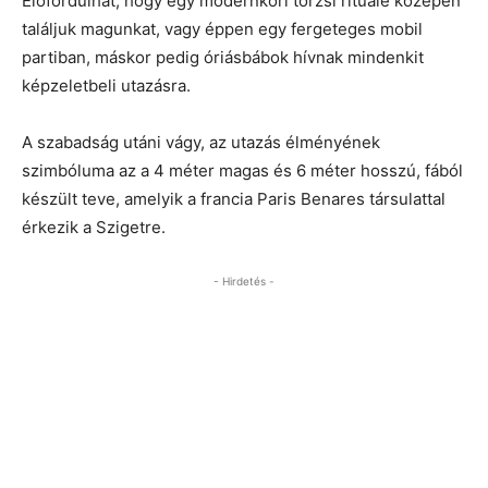
Előfordulhat, hogy egy modernkori törzsi rituálé közepén
találjuk magunkat, vagy éppen egy fergeteges mobil
partiban, máskor pedig óriásbábok hívnak mindenkit
képzeletbeli utazásra.
A szabadság utáni vágy, az utazás élményének
szimbóluma az a 4 méter magas és 6 méter hosszú, fából
készült teve, amelyik a francia Paris Benares társulattal
érkezik a Szigetre.
- Hirdetés -