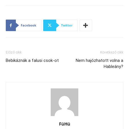
Facebook
Twitter
Előző cikk
Következő cikk
Bebikáznák a falusi csok-ot
Nem hajózhatott volna a
Hableány?
FüHü