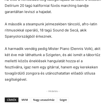
Delírium 20 tagú kaliforniai fúvós marching bandje
garantáltan leviszi a hajadat.
A második a steampunk jelmezekben táncoló, afro-latin
ritmusokkal operáló, 18 tagú Sound de Secá, akik
Spanyolországból érkeznek.
A harmadik vendég pedig Mister Piano (Dennis Volk), akit
két éve már láthattunk a Szigeten, és aki ismét a tábortűz
melletti közös éneklések hangulatát hozza el a
fesztiválra, igaz nem egy gitárral, hanem egy kerekeken
tovagördülő zongora és utánozhatatlan előadói stílusa
segítségével.
- Hirdetés -
CÍMKÉK
MVM
Nagy utcaszínház
Sziget