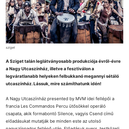
sziget
A Sziget talán leglátványosabb produkciója évről-évre
a Nagy Utcaszínház, illetve a fesztiválon a
legváratlanabb helyeken felbukkanó megannyi sétáló
utcaszínház. Lássuk, mire számíthatunk idén!
A Nagy Utcaszínház presented by MVM idei fellépői a
francia Les Commandos Percu ütősökkel operáló
csapata, akik formabontó Silence, vagyis Csend című
előadásukat mutatják be minden este az utolsó
nagyszínpados fellépő után. Előadásuk nyers, testközeli,