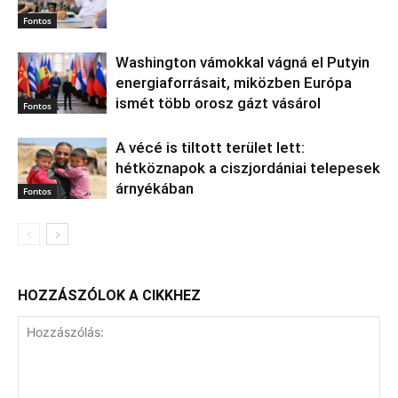
Fontos
Washington vámokkal vágná el Putyin
energiaforrásait, miközben Európa
ismét több orosz gázt vásárol
Fontos
A vécé is tiltott terület lett:
hétköznapok a ciszjordániai telepesek
árnyékában
Fontos
HOZZÁSZÓLOK A CIKKHEZ