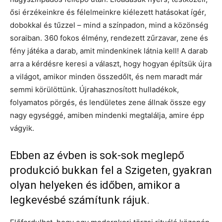
ősi érzékeinkre és félelmeinkre kiélezett hatásokat ígér,
dobokkal és tűzzel – mind a színpadon, mind a közönség
soraiban. 360 fokos élmény, rendezett zűrzavar, zene és
fény játéka a darab, amit mindenkinek látnia kell! A darab
arra a kérdésre keresi a választ, hogy hogyan építsük újra
a világot, amikor minden összedőlt, és nem maradt már
semmi körülöttünk. Újrahasznosított hulladékok,
folyamatos pörgés, és lendületes zene állnak össze egy
nagy egységgé, amiben mindenki megtalálja, amire épp
vágyik.
Ebben az évben is sok-sok meglepő
produkció bukkan fel a Szigeten, gyakran
olyan helyeken és időben, amikor a
legkevésbé számítunk rájuk.