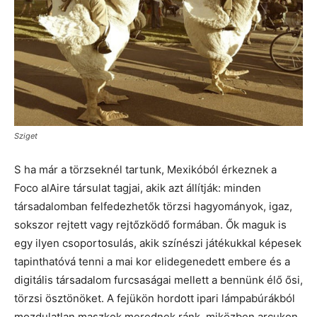
Sziget
S ha már a törzseknél tartunk, Mexikóból érkeznek a
Foco alAire társulat tagjai, akik azt állítják: minden
társadalomban felfedezhetők törzsi hagyományok, igaz,
sokszor rejtett vagy rejtőzködő formában. Ők maguk is
egy ilyen csoportosulás, akik színészi játékukkal képesek
tapinthatóvá tenni a mai kor elidegenedett embere és a
digitális társadalom furcsaságai mellett a bennünk élő ősi,
törzsi ösztönöket. A fejükön hordott ipari lámpabúrákból
mozdulatlan maszkok merednek ránk, miközben arcukon