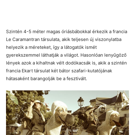
Szintén 4-5 méter magas óriásbábokkal érkezik a francia
Le Caramantran társulata, akik teljesen új viszonylatba
helyezik a méreteket, így a látogatók ismét
gyerekszemmel láthatják a világot. Hasonlóan lenyűgöző
lények azok a kihaltnak vélt dodókacsák is, akik a szintén
francia Ekart társulat két bátor szafari-kutatójának
hátasaként barangolják be a fesztivált.