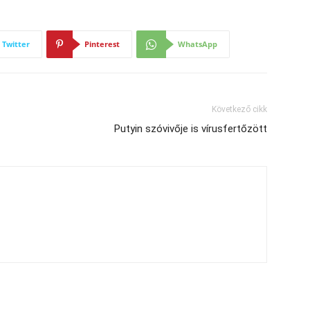
Twitter
Pinterest
WhatsApp
Következő cikk
Putyin szóvivője is vírusfertőzött