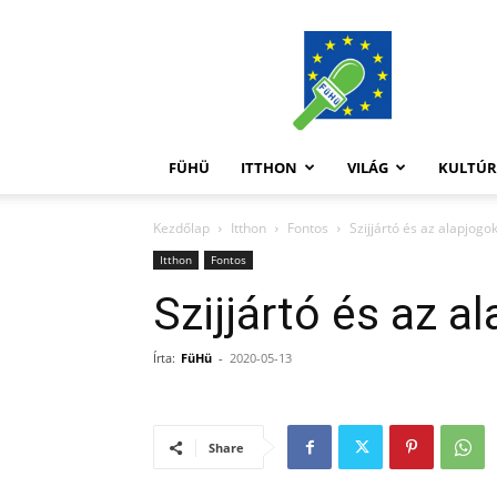
FüHü
FÜHÜ
ITTHON
VILÁG
KULTÚ
Kezdőlap
Itthon
Fontos
Szijjártó és az alapjogo
Itthon
Fontos
Szijjártó és az a
Írta:
FüHü
-
2020-05-13
Share