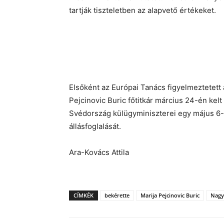
tartják tiszteletben az alapvető értékeket.
Elsőként az Európai Tanács figyelmeztetett
Pejcinovic Buric főtitkár március 24-én kelt
Svédország külügyminiszterei egy május 6-á
állásfoglalását.
Ara-Kovács Attila
CÍMKÉK
bekérette
Marija Pejcinovic Buric
Nagy