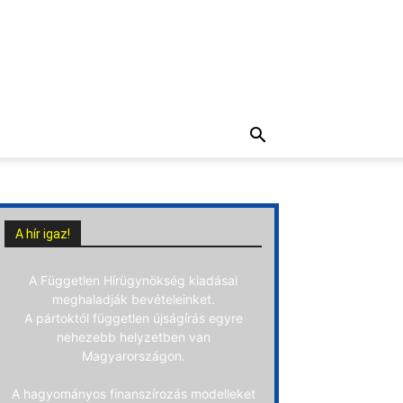
A hír igaz!
A Független Hírügynökség kiadásai
meghaladják bevételeinket.
A pártoktól független újságírás egyre
nehezebb helyzetben van
Magyarországon.
A hagyományos finanszírozás modelleket