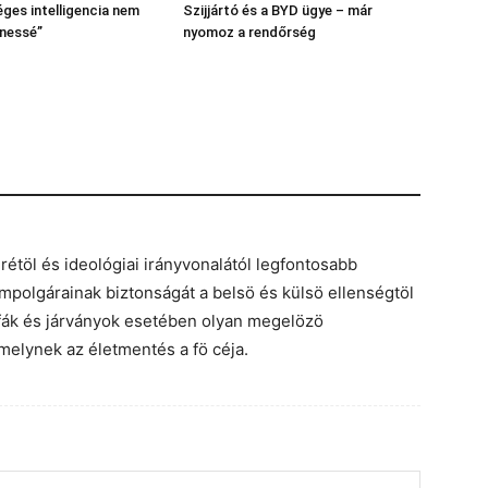
ges intelligencia nem
Szijjártó és a BYD ügye – már
enessé”
nyomoz a rendőrség
étöl és ideológiai irányvonalától legfontosabb
ampolgárainak biztonságát a belsö és külsö ellenségtöl
ófák és járványok esetében olyan megelözö
elynek az életmentés a fö céja.