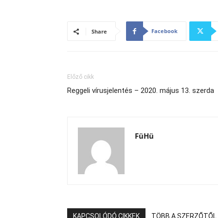
Facebook
Share
Előző cikk
Reggeli vírusjelentés – 2020. május 13. szerda
FüHü
KAPCSOLÓDÓ CIKKEK
TÖBB A SZERZŐTŐL