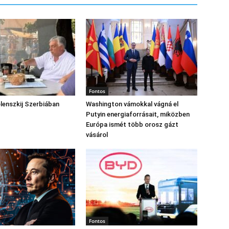
Fontos
lenszkij Szerbiában
Washington vámokkal vágná el
Putyin energiaforrásait, miközben
Európa ismét több orosz gázt
vásárol
Fontos