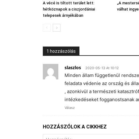
A vécé is tiltott terület lett:
„A mestersé
hétköznapok a ciszjordániai
válhat ingy
telepesek árnyékában
1 hozzászólás
slaszlos
2020-05-13 At 10:12
Minden állam függetlenül rendszer
feladata védenie az ország és áll
, azonkivül a természeti katasztr
intézkedéseket fogganostsanak am
Válasz
HOZZÁSZÓLOK A CIKKHEZ