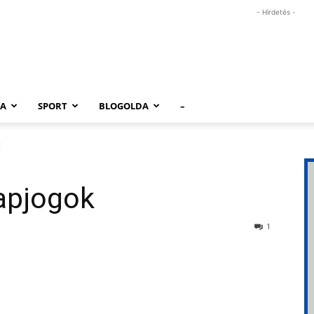
- Hirdetés -
RA
SPORT
BLOGOLDA
–
k
lapjogok
1