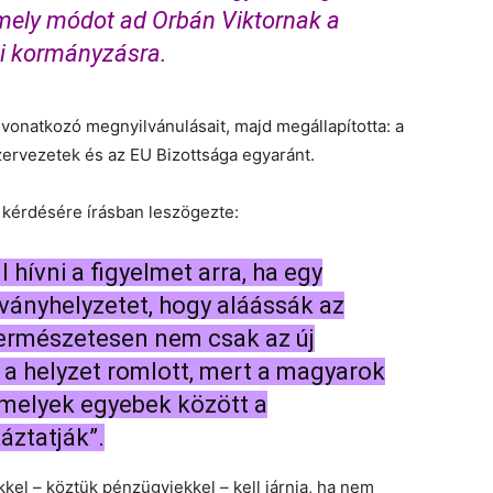
 amely módot ad Orbán Viktornak a
ti kormányzásra.
r vonatkozó megnyilvánulásait, majd megállapította: a
zervezetek és az EU Bizottsága egyaránt.
 kérdésére írásban leszögezte:
l hívni a figyelmet arra, ha egy
rványhelyzetet, hogy aláássák az
természetesen nem csak az új
 a helyzet romlott, mert a magyarok
 amelyek egyebek között a
áztatják”.
kel – köztük pénzügyiekkel – kell járnia, ha nem