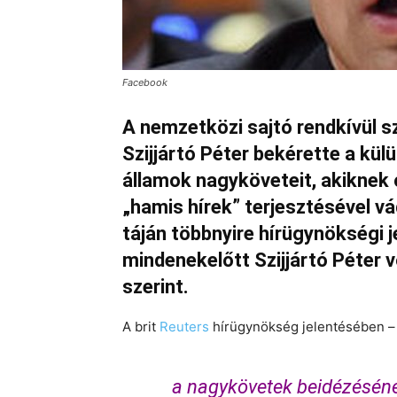
Facebook
A nemzetközi sajtó rendkívül s
Szijjártó Péter bekérette a kü
államok nagyköveteit, akiknek
„hamis hírek” terjesztésével v
táján többnyire hírügynökségi j
mindenekelőtt Szijjártó Péter v
szerint.
A brit
Reuters
hírügynökség jelentésében – 
a nagykövetek beidézésének