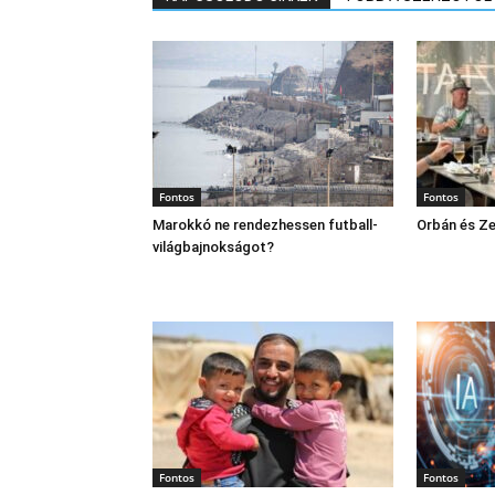
Fontos
Fontos
Marokkó ne rendezhessen futball-
Orbán és Ze
világbajnokságot?
Fontos
Fontos