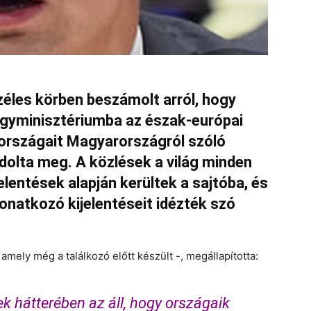
zéles körben beszámolt arról, hogy
lügyminisztériumba az észak-európai
 országait Magyarországról szóló
ádolta meg. A közlések a világ minden
elentések alapján kerültek a sajtóba, és
onatkozó kijelentéseit idézték szó
amely még a találkoz
ó előtt készült -, megállapította:
 hátterében az áll, hogy országaik