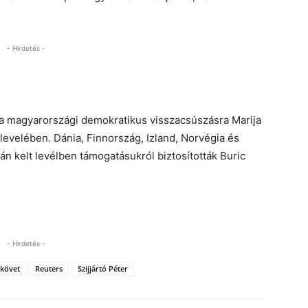
- Hirdetés -
 a magyarországi demokratikus visszacsúszásra Marija
 levelében. Dánia, Finnország, Izland, Norvégia és
n kelt levélben támogatásukról biztosították Buric
- Hirdetés -
követ
Reuters
Szijjártó Péter