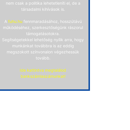
nem csak a politika lehetetleníti el, de a
társadalmi kihívások is.
A
fuhu.hu
fennmaradásához, hosszútávú
működéséhez, szerkesztőségünk rászorul
támogatásotokra.
Segítségetekkel lehetőség nyílik arra, hogy
munkánkat továbbra is az eddig
megszokott színvonalon végezhessük
tovább.
Ide kattintva megtalálod
bankszámlaszámunkat!