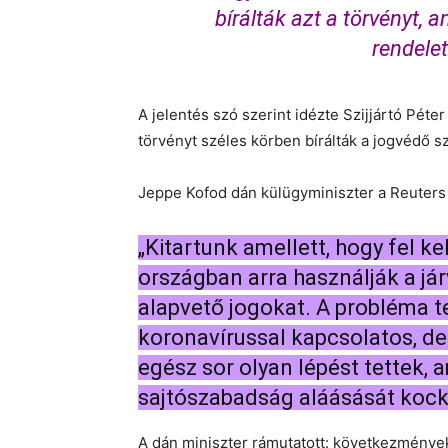
bírálták azt a törvényt,
rendele
A jelentés szó szerint idézte Szijjártó Péte
törvényt széles körben bírálták a jogvédő s
Jeppe Kofod dán külügyminiszter a Reuters
„Kitartunk amellett, hogy fel kel
országban arra használják a já
alapvető jogokat. A probléma 
koronavírussal kapcsolatos, de
egész sor olyan lépést tettek,
sajtószabadság aláásását kock
A dán miniszter rámutatott: következmények