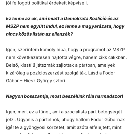
jól felfogott politikai érdekeit képviseli.
Ez lenne az ok, ami miatt a Demokrata Koalíció és az
MSZP nem együtt indul, ez lenne a magyarázata, hogy
nincs közös listán az ellenzék?
Igen, szerintem komoly hiba, hogy a programot az MSZP
nem következetesen hajtotta végre, hanem cikk cakkban.
Belső, kisstílű játszmák zajlottak a pártban, amelyek
kizárólag a pozíciószerzést szolgálták. Lásd a Fodor
Gábor – Hiesz György sztori.
Nagyon bosszantja, most beszélünk róla harmadszor!
Igen, mert ez a tünet, ami a szocialista párt betegségét
jelzi. Ugyanis a pártelnök, ahogy hallom Fodor Gábornak
ígérte a gyöngyösi körzetet, amit azóta elfelejtett, mint