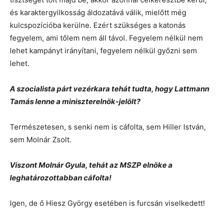
és karaktergyilkosság áldozatává válik, mielőtt még
kulcspozícióba kerülne. Ezért szükséges a katonás
fegyelem, ami tőlem nem áll távol. Fegyelem nélkül nem
lehet kampányt irányítani, fegyelem nélkül győzni sem
lehet.
A szocialista párt vezérkara tehát tudta, hogy Lattmann
Tamás lenne a miniszterelnök-jelölt?
Természetesen, s senki nem is cáfolta, sem Hiller István,
sem Molnár Zsolt.
Viszont Molnár Gyula, tehát az MSZP elnöke a
leghatározottabban cáfolta!
Igen, de ő Hiesz György esetében is furcsán viselkedett!