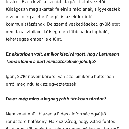
lezárni. Ezen kívül a szocialista párt fiatal vezetői
túlságosan meg akartak felelni a médiának, s igyekeztek
elvenni még a lehetőségét is az előforduló
kommunistázásnak. De személyeskedéseket, gyűlöletet
nem tapasztaltam, kétségtelen több hadra fogható,
tehetséges ember is eltűnt.
Ez akkoriban volt, amikor kiszivárgott, hogy Lattmann
Tamás lenne a párt miniszterelnök-jelöltje?
Igen, 2016 novemberéről van szó, amikor a háttérben
erről megindultak az egyeztetések.
De ez még mind a legnagyobb titokban történt?
Nem véletlenül, hiszen a Fidesz információgyűjtő
rendszere hatékony. Ha kiszivárog, hogy valaki fontos
tisztséget tölt majd be, akkor azonnal célkeresztbe kerül,