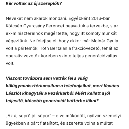
Kik voltak az új szereplők?
Neveket nem akarok mondani. Egyébként 2016-ban
Kötcsén Gyurcsány Ferencet beavattuk a tervekbe, s az
ex-miniszterelnök megértette, hogy itt komoly munkát
végeztünk. Ne felejtse el, hogy akkor már Molnár Gyula
volt a pártelnök, Tóth Bertalan a frakcióvezető, tehát az
operatív vezetők körében szinte teljes generációváltás
volt.
Viszont továbbra sem vették fel a világ
külügyminisztériumaiban a telefonjaikat, mert Kovács
Lászlót kihagyták a vezérkarból. Miért kellett a jól
teljesítő, idősebb generációt háttérbe lökni?
„Az új seprő jól söpör” – elve működött, nyilván személyi
ügyekben a párt fiatalított, és szerette volna a múltat