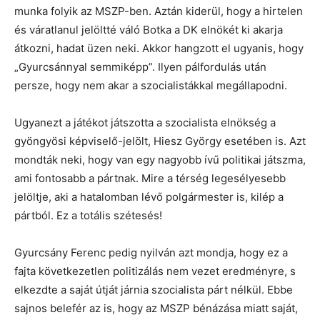
munka folyik az MSZP-ben. Aztán kiderül, hogy a hirtelen
és váratlanul jelöltté váló Botka a DK elnökét ki akarja
átkozni, hadat üzen neki. Akkor hangzott el ugyanis, hogy
„Gyurcsánnyal semmiképp”. Ilyen pálfordulás után
persze, hogy nem akar a szocialistákkal megállapodni.
Ugyanezt a játékot játszotta a szocialista elnökség a
gyöngyösi képviselő-jelölt, Hiesz György esetében is. Azt
mondták neki, hogy van egy nagyobb ívű politikai játszma,
ami fontosabb a pártnak. Mire a térség legesélyesebb
jelöltje, aki a hatalomban lévő polgármester is, kilép a
pártból. Ez a totális szétesés!
Gyurcsány Ferenc pedig nyilván azt mondja, hogy ez a
fajta következetlen politizálás nem vezet eredményre, s
elkezdte a saját útját járnia szocialista párt nélkül. Ebbe
sajnos belefér az is, hogy az MSZP bénázása miatt saját,