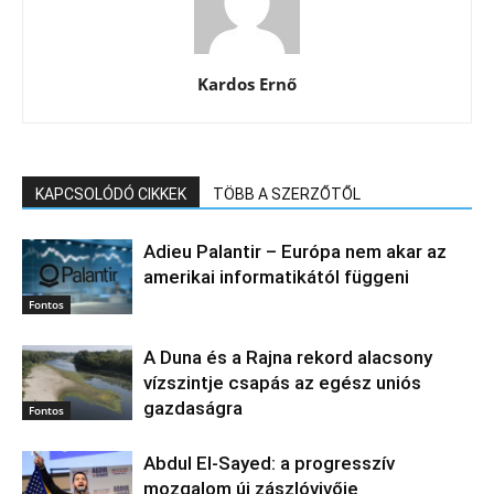
Kardos Ernő
KAPCSOLÓDÓ CIKKEK
TÖBB A SZERZŐTŐL
Adieu Palantir – Európa nem akar az
amerikai informatikától függeni
Fontos
A Duna és a Rajna rekord alacsony
vízszintje csapás az egész uniós
gazdaságra
Fontos
Abdul El‑Sayed: a progresszív
mozgalom új zászlóvivője