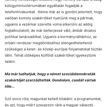
külügyminisztériumában egyáltalán fogadják a
telefonhívásunkat. Illetve már az is gondot jelentett, hogy
valóban komoly szakértőket nyerjünk meg a pártnak,
ugyanis a vezérkar szerette volna elkerülni az addig
foglalkoztatott, de már belterjessé váló, ámbár divatos
politikai tanácsadókat. Ugyanis a kormányváltáshoz, az
orbáni rendszer megdöntéséhez elengedhetetlenül
szükséges a kelet- és közép-európai folyamatokat tisztán
látni. Tehát ütőképes külföldi szakértőket igyekeztünk
találni.
Ma már tudhatjuk, hogy a német szociáldemokraták
szakértőjét szerződtették. Gondolom, csodát vártak
tőle…
Szó sincs róla, magunkat kellett kitalálni: a programunkat,
és azt, hogy miért szavazzon ránk a magyar választó.