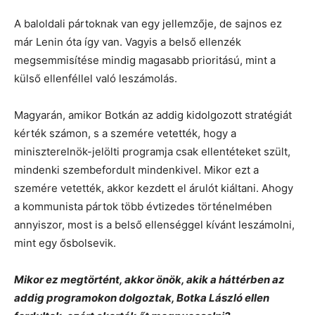
A baloldali pártoknak van egy jellemzője, de sajnos ez
már Lenin óta így van. Vagyis a belső ellenzék
megsemmisítése mindig magasabb prioritású, mint a
külső ellenféllel való leszámolás.
Magyarán, amikor Botkán az addig kidolgozott stratégiát
kérték számon, s a szemére vetették, hogy a
miniszterelnök-jelölti programja csak ellentéteket szült,
mindenki szembefordult mindenkivel. Mikor ezt a
szemére vetették, akkor kezdett el árulót kiáltani. Ahogy
a kommunista pártok több évtizedes történelmében
annyiszor, most is a belső ellenséggel kívánt leszámolni,
mint egy ősbolsevik.
Mikor ez megtörtént, akkor önök, akik a háttérben az
addig programokon dolgoztak, Botka László ellen