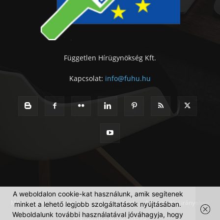
Független Hírügynökség Kft.
Kapcsolat:
info@fuhu.hu
A weboldalon cookie-kat használunk, amik segítenek
Médiaajánlat
Impresszum
Szerzői jogok
Adatkezelési irányelvek
minket a lehető legjobb szolgáltatások nyújtásában.
Weboldalunk további használatával jóváhagyja, hogy
© Független Hírügynökség