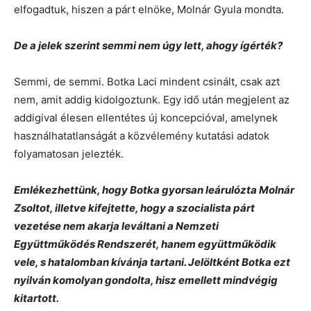
elfogadtuk, hiszen a párt elnöke, Molnár Gyula mondta.
De a jelek szerint semmi nem úgy lett, ahogy ígérték?
Semmi, de semmi. Botka Laci mindent csinált, csak azt
nem, amit addig kidolgoztunk. Egy idő után megjelent az
addigival élesen ellentétes új koncepcióval, amelynek
használhatatlanságát a közvélemény kutatási adatok
folyamatosan jelezték.
Emlékezhettünk, hogy Botka gyorsan leárulózta Molnár
Zsoltot, illetve kifejtette, hogy a szocialista párt
vezetése nem akarja leváltani a Nemzeti
Együttműködés Rendszerét, hanem együttműködik
vele, s hatalomban kívánja tartani. Jelöltként Botka ezt
nyilván komolyan gondolta, hisz emellett mindvégig
kitartott.