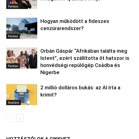
Fontos
Hogyan működött a fideszes
cenzúrarendszer?
Fontos
Orbán Gáspár “Afrikában találta meg
Istent”, ezért szállította őt hatszor is
honvédségi repülőgép Csádba és
Fontos
Nigerbe
2 millió dolláros bukás: az AI írta a
krimit?
Kultúra