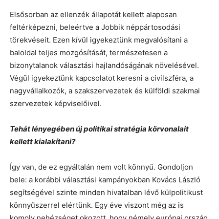
Elsősorban az ellenzék állapotát kellett alaposan
feltérképezni, beleértve a Jobbik néppártosodási
törekvéseit. Ezen kívül igyekeztünk megvalósítani a
baloldal teljes mozgósítását, természetesen a
bizonytalanok választási hajlandóságának növelésével.
Végül igyekeztünk kapcsolatot keresni a civilszféra, a
nagyvállalkozók, a szakszervezetek és külföldi szakmai
szervezetek képviselőivel.
Tehát lényegében új politikai stratégia körvonalait
kellett kialakítani?
Így van, de ez egyáltalán nem volt könnyű. Gondoljon
bele: a korábbi választási kampányokban Kovács László
segítségével szinte minden hivatalban lévő külpolitikust
könnyűszerrel elértünk. Egy éve viszont még az is
komoly nehézséget okozott, hogy némely európai ország