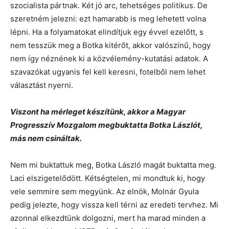
szocialista pártnak. Két jó arc, tehetséges politikus. De
szeretném jelezni: ezt hamarabb is meg lehetett volna
lépni. Ha a folyamatokat elindítjuk egy évvel ezelőtt, s
nem tesszük meg a Botka kitérőt, akkor valószínű, hogy
nem így néznének ki a közvélemény-kutatási adatok. A
szavazókat ugyanis fel kell keresni, fotelből nem lehet
választást nyerni.
Viszont ha mérleget készítünk, akkor a Magyar
Progresszív Mozgalom megbuktatta Botka Lászlót,
más nem csináltak.
Nem mi buktattuk meg, Botka László magát buktatta meg.
Laci elszigetelődött. Kétségtelen, mi mondtuk ki, hogy
vele semmire sem megyünk. Az elnök, Molnár Gyula
pedig jelezte, hogy vissza kell térni az eredeti tervhez. Mi
azonnal elkezdtünk dolgozni, mert ha marad minden a