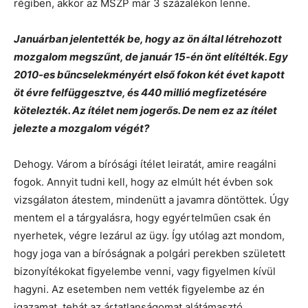
régiben, akkor az MSZP már 3 százalékon lenne.
Januárban jelentették be, hogy az ön által létrehozott
mozgalom megszűnt, de január 15-én önt elítélték. Egy
2010-es bűncselekményért első fokon két évet kapott
öt évre felfüggesztve, és 440 millió megfizetésére
kötelezték. Az ítélet nem jogerős. De nem ez az ítélet
jelezte a mozgalom végét?
Dehogy. Várom a bírósági ítélet leiratát, amire reagálni
fogok. Annyit tudni kell, hogy az elmúlt hét évben sok
vizsgálaton átestem, mindenütt a javamra döntöttek. Úgy
mentem el a tárgyalásra, hogy egyértelműen csak én
nyerhetek, végre lezárul az ügy. Így utólag azt mondom,
hogy joga van a bíróságnak a polgári perekben született
bizonyítékokat figyelembe venni, vagy figyelmen kívül
hagyni. Az esetemben nem vették figyelembe az én
igazamat, tehát az ártatlanságomat alátámasztó