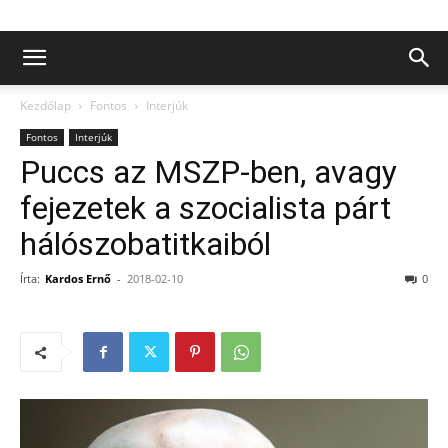
Kezdőlap
Fontos
Interjúk
Fontos
Interjúk
Puccs az MSZP-ben, avagy
fejezetek a szocialista párt
hálószobatitkaiból
Írta:
Kardos Ernő
-
2018-02-10
0