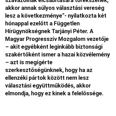
szavazóinak elcsábítására törekszenek,
akkor annak súlyos választási vereség
lesz a következménye”- nyilatkozta két
hónappal ezelőtt a Független
Hírügynökségnek Tarjányi Péter. A
Magyar Progresszív Mozgalom vezetője
– akit egyébként leginkább biztonsági
szakértőként ismer a hazai közvélemény
– azt is megígérte
szerkesztőségünknek, hogy ha az
ellenzéki pártok között nem lesz
választási együttműködés, akkor
elmondja, hogy ez kinek a felelőssége.