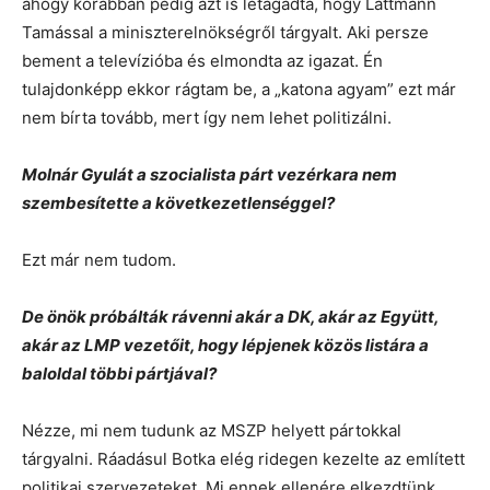
ahogy korábban pedig azt is letagadta, hogy Lattmann
Tamással a miniszterelnökségről tárgyalt. Aki persze
bement a televízióba és elmondta az igazat. Én
tulajdonképp ekkor rágtam be, a „katona agyam” ezt már
nem bírta tovább, mert így nem lehet politizálni.
Molnár Gyulát a szocialista párt vezérkara nem
szembesítette a következetlenséggel?
Ezt már nem tudom.
De önök próbálták rávenni akár a DK, akár az Együtt,
akár az LMP vezetőit, hogy lépjenek közös listára a
baloldal többi pártjával?
Nézze, mi nem tudunk az MSZP helyett pártokkal
tárgyalni. Ráadásul Botka elég ridegen kezelte az említett
politikai szervezeteket. Mi ennek ellenére elkezdtünk