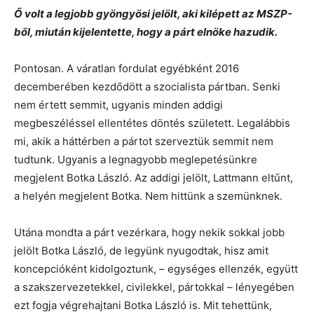
Ő volt a legjobb gyöngyösi jelölt, aki kilépett az MSZP-
ből, miután kijelentette, hogy a párt elnöke hazudik.
Pontosan. A váratlan fordulat egyébként 2016
decemberében kezdődött a szocialista pártban. Senki
nem értett semmit, ugyanis minden addigi
megbeszéléssel ellentétes döntés született. Legalábbis
mi, akik a háttérben a pártot szerveztük semmit nem
tudtunk. Ugyanis a legnagyobb meglepetésünkre
megjelent Botka László. Az addigi jelölt, Lattmann eltűnt,
a helyén megjelent Botka. Nem hittünk a szemünknek.
Utána mondta a párt vezérkara, hogy nekik sokkal jobb
jelölt Botka László, de legyünk nyugodtak, hisz amit
koncepcióként kidolgoztunk, – egységes ellenzék, együtt
a szakszervezetekkel, civilekkel, pártokkal – lényegében
ezt fogja végrehajtani Botka László is. Mit tehettünk,