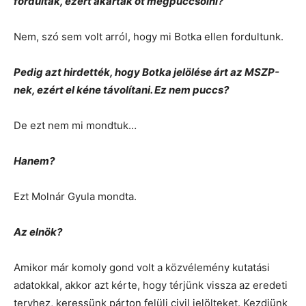
fordultak, ezért akarták őt megpuccsolni?
Nem, szó sem volt arról, hogy mi Botka ellen fordultunk.
Pedig azt hirdették, hogy Botka jelölése árt az MSZP-
nek, ezért el kéne távolítani. Ez nem puccs?
De ezt nem mi mondtuk…
Hanem?
Ezt Molnár Gyula mondta.
Az elnök?
Amikor már komoly gond volt a közvélemény kutatási
adatokkal, akkor azt kérte, hogy térjünk vissza az eredeti
tervhez, keressünk párton felüli civil jelölteket. Kezdjünk