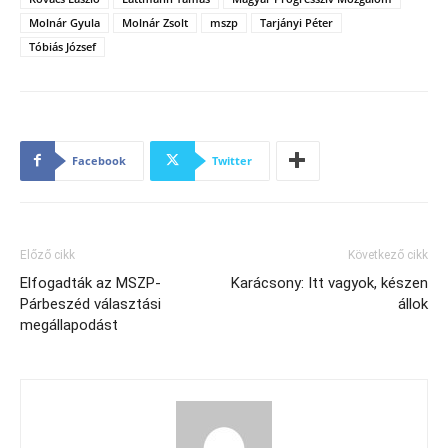
Molnár Gyula
Molnár Zsolt
mszp
Tarjányi Péter
Tóbiás József
Facebook
Twitter
Előző cikk
Következő cikk
Elfogadták az MSZP-
Karácsony: Itt vagyok, készen
Párbeszéd választási
állok
megállapodást