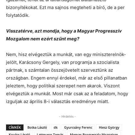
bizonyítékokat. Ezt ma sajnos megteheti a bíró, de a per
folytatódik.
Visszatérve, azt mondja, hogy a Magyar Progresszív
Mozgalom nem ezért szűnt meg?
Nem, hisz elvégeztük a munkát, van egy miniszterelnök-
jelölt, Karácsony Gergely, van programja a szocialista
pártnak, s számtalan összejövetelt szerveztünk az
országban. Engem ennyi érdekel, már az első pillanatban
jeleztem, hogy politikai szerepet nem akarok. Viszont
elvégeztük a munkát. Most már csak az a feladatom, hogy
izguljak az április 8-i választás eredménye miatt.
- Hirdetés -
CÍMKÉK
Botka László
dk
Gyurcsány Ferenc
Hiesz György
Kovács László
Lattmann Tamás
Magyar Progresszív Mozgalom