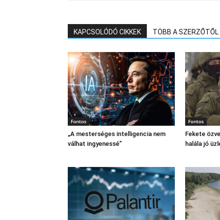
KAPCSOLÓDÓ CIKKEK
TÖBB A SZERZŐTŐL
Fontos
Fontos
„A mesterséges intelligencia nem
Fekete özve
válhat ingyenessé”
halála jó üzl