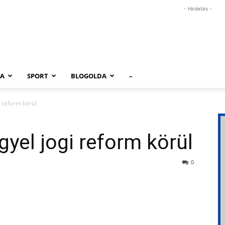
- Hirdetés -
RA
SPORT
BLOGOLDA
–
i reform körül
gyel jogi reform körül
0