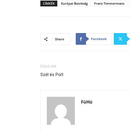
CÍMKÉK
Európai Bizottság
Frans Timmermans
Facebook
Share
Előző cikk
Szél és Polt
FüHü