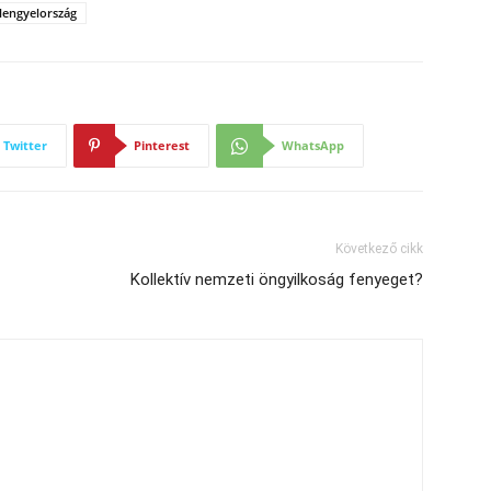
lengyelország
Twitter
Pinterest
WhatsApp
Következő cikk
Kollektív nemzeti öngyilkoság fenyeget?