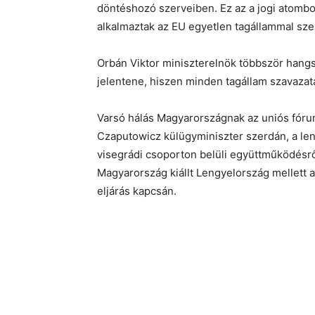
döntéshozó szerveiben. Ez az a jogi atom
alkalmaztak az EU egyetlen tagállammal s
Orbán Viktor miniszterelnök többször hang
jelentene, hiszen minden tagállam szavazat
Varsó hálás Magyarországnak az uniós fórumo
Czaputowicz külügyminiszter szerdán, a l
visegrádi csoporton belüli együttműködésrő
Magyarország kiállt Lengyelország mellett a
eljárás kapcsán.