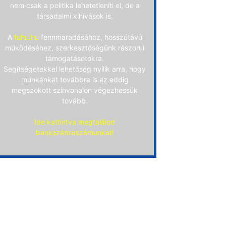
nem csak a politika lehetetleníti el, de a
társadalmi kihívások is.
A
fuhu.hu
fennmaradásához, hosszútávú
működéséhez, szerkesztőségünk rászorul
támogatásotokra.
Segítségetekkel lehetőség nyílik arra, hogy
munkánkat továbbra is az eddig
megszokott színvonalon végezhessük
tovább.
Ide kattintva megtalálod
bankszámlaszámunkat!