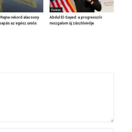
Fontos
 Rajna rekord alacsony
Abdul El‑Sayed: a progresszív
csapás az egész uniós
mozgalom új zászlóvivője