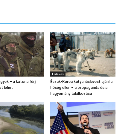
Érdekes
gyek – a katona férj
Észak‑Korea kutyahúslevest ajánl a
et lehet
hőség ellen – a propaganda és a
hagyomány találkozása