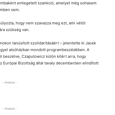
bombaként emlegetett szankció, amelyet még sohasem
zemben sem.
súlyozta, hogy nem szavazza meg ezt, ami vétót
ára szükség van.
kon tanúsított szolidaritásáért – jelentette ki Jacek
engyel alsóházban mondott programbeszédében. A
l beszélve, Czaputowicz külön kitért arra, hogy
z Európai Bizottság által tavaly decemberben elindított
- Hirdetés -
- Hirdetés -