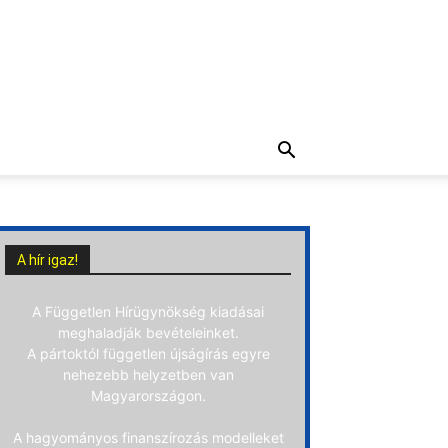
A hír igaz!
A Független Hírügynökség kiadásai
meghaladják bevételeinket.
A pártoktól független újságírás egyre
nehezebb helyzetben van
Magyarországon.
A hagyományos finanszírozás modelleket