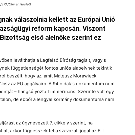
/EPA/Olivier Hoslet)
gnak válaszolnia kellett az Európai Unió
gazságügyi reform kapcsán. Viszont
izottság első alelnöke szerint ez
vőben leválthatja a Legfelső Bíróság tagjait, vagyis
lynek függetlenségét fontos uniós alapelvnek tekintik
l beszélt, hogy az, amit Mateusz Morawiecki
válasz az EU aggályaira. A 94 oldalas dokumentum nem
pontját – hangsúlyozta Timmermans. Szerinte volt egy
sztalon, de ebből a lengyel kormány dokumentuma nem
járást az úgynevezett 7. cikkely szerint, ha
ját, akkor függesszék fel a szavazati jogát az EU