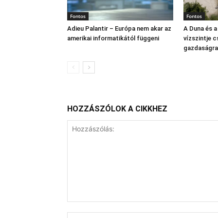
Fontos
Fontos
Adieu Palantir – Európa nem akar az
A Duna és a
amerikai informatikától függeni
vízszintje 
gazdaságra
HOZZÁSZÓLOK A CIKKHEZ