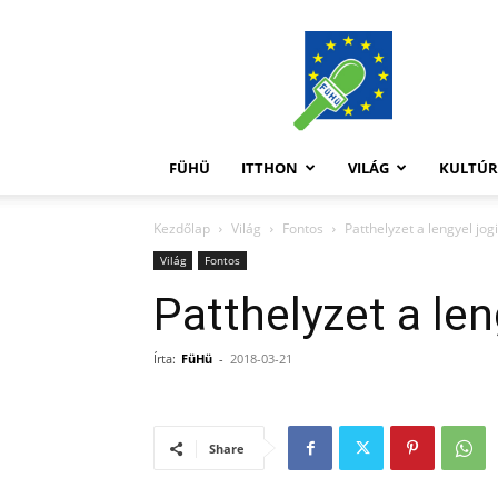
FüHü
FÜHÜ
ITTHON
VILÁG
KULTÚ
Kezdőlap
Világ
Fontos
Patthelyzet a lengyel jog
Világ
Fontos
Patthelyzet a len
Írta:
FüHü
-
2018-03-21
Share