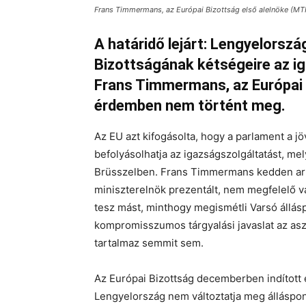
Frans Timmermans, az Európai Bizottság első alelnöke (MTI
A határidő lejárt: Lengyelorszá
Bizottságának kétségeire az i
Frans Timmermans, az Európai B
érdemben nem történt meg.
Az EU azt kifogásolta, hogy a parlament a jö
befolyásolhatja az igazságszolgáltatást, me
Brüsszelben. Frans Timmermans kedden arró
miniszterelnök prezentált, nem megfelelő 
tesz mást, minthogy megismétli Varsó állás
kompromisszumos tárgyalási javaslat az a
tartalmaz semmit sem.
Az Európai Bizottság decemberben indított el
Lengyelország nem változtatja meg álláspont