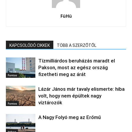
FüHü
KAPCSOLÓDÓ CIKKEK
TÖBB A SZERZŐTŐL
Tízmilliárdos beruházás maradt el
Pakson, most az egész ország
fizetheti meg az árát
Fontos
Lázár János már tavaly elismerte: hiba
volt, hogy nem épültek nagy
víztározók
Fontos
A Nagy Folyó meg az Erőmű
Itthon