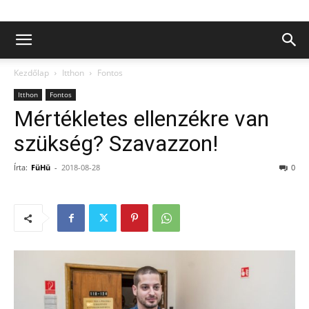
Kezdőlap
Itthon
Fontos
Itthon
Fontos
Mértékletes ellenzékre van
szükség? Szavazzon!
Írta:
FüHü
-
2018-08-28
0