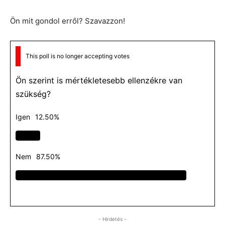
Ön mit gondol erről? Szavazzon!
This poll is no longer accepting votes
Ön szerint is mértékletesebb ellenzékre van
szükség?
Igen
12.50%
Nem
87.50%
- Hirdetés -