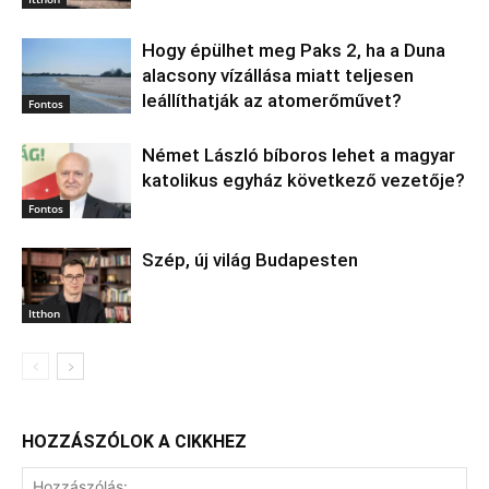
Hogy épülhet meg Paks 2, ha a Duna
alacsony vízállása miatt teljesen
leállíthatják az atomerőművet?
Fontos
Német László bíboros lehet a magyar
katolikus egyház következő vezetője?
Fontos
Szép, új világ Budapesten
Itthon
HOZZÁSZÓLOK A CIKKHEZ