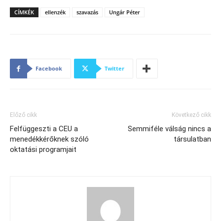
CÍMKÉK
ellenzék
szavazás
Ungár Péter
Facebook
Twitter
Előző cikk
Következő cikk
Felfüggeszti a CEU a
Semmiféle válság nincs a
menedékkérőknek szóló
társulatban
oktatási programjait