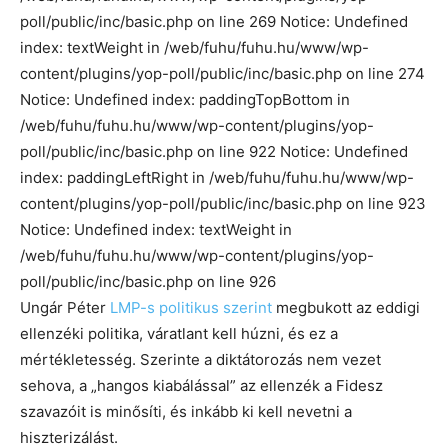
poll/public/inc/basic.php on line 269 Notice: Undefined
index: textWeight in /web/fuhu/fuhu.hu/www/wp-
content/plugins/yop-poll/public/inc/basic.php on line 274
Notice: Undefined index: paddingTopBottom in
/web/fuhu/fuhu.hu/www/wp-content/plugins/yop-
poll/public/inc/basic.php on line 922 Notice: Undefined
index: paddingLeftRight in /web/fuhu/fuhu.hu/www/wp-
content/plugins/yop-poll/public/inc/basic.php on line 923
Notice: Undefined index: textWeight in
/web/fuhu/fuhu.hu/www/wp-content/plugins/yop-
poll/public/inc/basic.php on line 926
Ungár Péter
LMP-s politikus szerint
megbukott az eddigi
ellenzéki politika, váratlant kell húzni, és ez a
mértékletesség. Szerinte a diktátorozás nem vezet
sehova, a „hangos kiabálással” az ellenzék a Fidesz
szavazóit is minősíti, és inkább ki kell nevetni a
hiszterizálást.