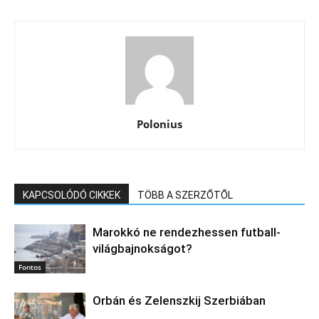
Polonius
KAPCSOLÓDÓ CIKKEK
TÖBB A SZERZŐTŐL
Marokkó ne rendezhessen futball-
világbajnokságot?
Fontos
Orbán és Zelenszkij Szerbiában