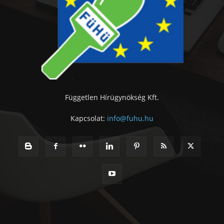
Független Hírügynökség Kft.
Kapcsolat:
info@fuhu.hu