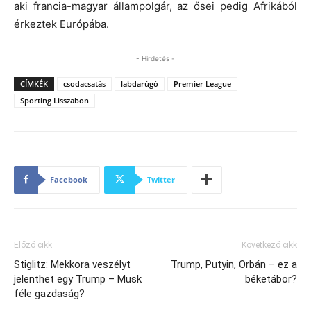
aki francia-magyar állampolgár, az ősei pedig Afrikából
érkeztek Európába.
- Hirdetés -
CÍMKÉK
csodacsatás
labdarúgó
Premier League
Sporting Lisszabon
Facebook
Twitter
Előző cikk
Következő cikk
Stiglitz: Mekkora veszélyt
Trump, Putyin, Orbán – ez a
jelenthet egy Trump – Musk
béketábor?
féle gazdaság?