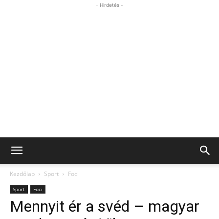
- Hirdetés -
Kezdőlap
Sport
Foci
Sport
Foci
Mennyit ér a svéd – magyar