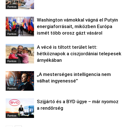
Fontos
Washington vámokkal vágná el Putyin
energiaforrásait, miközben Európa
ismét több orosz gázt vásárol
Fontos
A vécé is tiltott terület lett:
hétköznapok a ciszjordániai telepesek
árnyékában
Fontos
„A mesterséges intelligencia nem
válhat ingyenessé”
Fontos
Szijjártó és a BYD ügye – már nyomoz
a rendőrség
Fontos