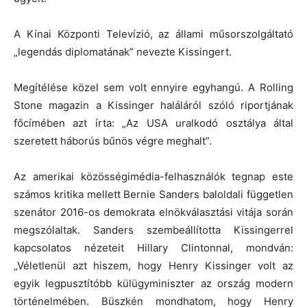
A Kínai Központi Televízió, az állami műsorszolgáltató
„legendás diplomatának” nevezte Kissingert.
Megítélése közel sem volt ennyire egyhangú. A Rolling
Stone magazin a Kissinger haláláról szóló riportjának
főcímében azt írta: „Az USA uralkodó osztálya által
szeretett háborús bűnös végre meghalt”.
Az amerikai közösségimédia-felhasználók tegnap este
számos kritika mellett Bernie Sanders baloldali független
szenátor 2016-os demokrata elnökválasztási vitája során
megszólaltak. Sanders szembeállította Kissingerrel
kapcsolatos nézeteit Hillary Clintonnal, mondván:
„Véletlenül azt hiszem, hogy Henry Kissinger volt az
egyik legpusztítóbb külügyminiszter az ország modern
történelmében. Büszkén mondhatom, hogy Henry