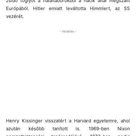
zsidó foglyot a haláltáborokból a nácik által megszállt
Európából. Hitler emiatt leváltotta Himmlert, az SS
vezérét.
- Hirdetés -
Henry Kissinger visszatért a Harvard egyetemre, ahol
azután később tanított is. 1969-ben Nixon