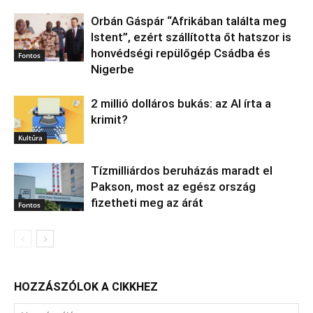
Orbán Gáspár “Afrikában találta meg
Istent”, ezért szállította őt hatszor is
honvédségi repülőgép Csádba és
Fontos
Nigerbe
2 millió dolláros bukás: az AI írta a
krimit?
Kultúra
Tízmilliárdos beruházás maradt el
Pakson, most az egész ország
fizetheti meg az árát
Fontos
HOZZÁSZÓLOK A CIKKHEZ