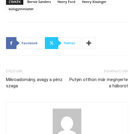
CÍMKÉK
Bernie Sanders
Henry Ford
Henry Kissinger
külügyminiszter
Facebook
Twitter
Előző cikk
Következő cikk
Mikroadomány, avagy a pénz
Putyin otthon már megnyerte
szaga
a háborút