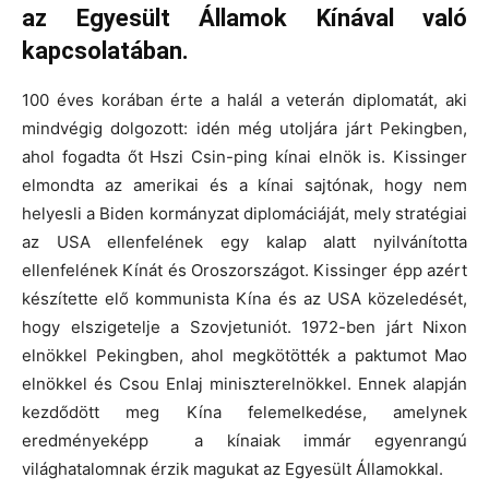
az Egyesült Államok Kínával való
kapcsolatában.
100 éves korában érte a halál a veterán diplomatát, aki
mindvégig dolgozott: idén még utoljára járt Pekingben,
ahol fogadta őt Hszi Csin-ping kínai elnök is. Kissinger
elmondta az amerikai és a kínai sajtónak, hogy nem
helyesli a Biden kormányzat diplomáciáját, mely stratégiai
az USA ellenfelének egy kalap alatt nyilvánította
ellenfelének Kínát és Oroszországot. Kissinger épp azért
készítette elő kommunista Kína és az USA közeledését,
hogy elszigetelje a Szovjetuniót. 1972-ben járt Nixon
elnökkel Pekingben, ahol megkötötték a paktumot Mao
elnökkel és Csou Enlaj miniszterelnökkel. Ennek alapján
kezdődött meg Kína felemelkedése, amelynek
eredményeképp a kínaiak immár egyenrangú
világhatalomnak érzik magukat az Egyesült Államokkal.