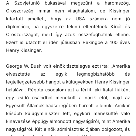
A Szovjetunió bukásával megszűnt a háromszög,
Oroszország immár nem világhatalom, de Kissinger
kitartott amellett, hogy az USA számára nem jó
diplomácia, ha egyszerre tekinti ellenfélnek Kínát és
Oroszországot, mert így azok összefoghatnak ellene.
Ezért is utazott el idén júliusban Pekingbe a 100 éves
Henry Kissinger.
George W. Bush volt elnök tisztelegve ezt írta: „Amerika
elvesztette az egyik legmegbízhatóbb és
legjellegzetesebb hangot a külügyekben Henry Kissinger
halálával. Régóta csodálom azt a férfit, aki fiatal fiúként
egy zsidó családból menekült a nácik elől, majd az
Egyesült Államok hadseregében harcolt ellenük. Amikor
később külügyminiszter lett, egykori menekültté való
kinevezése éppúgy elmondott nagyságáról, mint Amerika
nagyságáról. Két elnök adminisztrációjában dolgozott, és