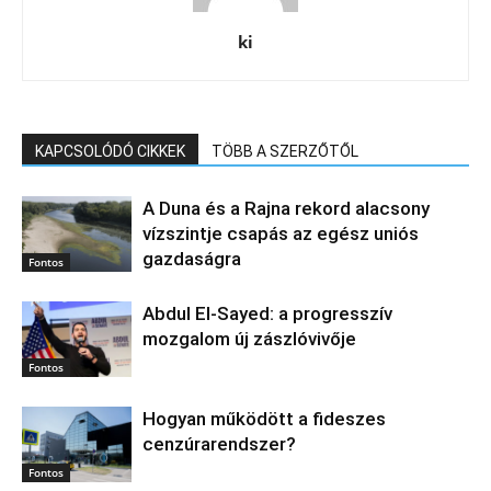
ki
KAPCSOLÓDÓ CIKKEK
TÖBB A SZERZŐTŐL
A Duna és a Rajna rekord alacsony
vízszintje csapás az egész uniós
gazdaságra
Fontos
Abdul El‑Sayed: a progresszív
mozgalom új zászlóvivője
Fontos
Hogyan működött a fideszes
cenzúrarendszer?
Fontos