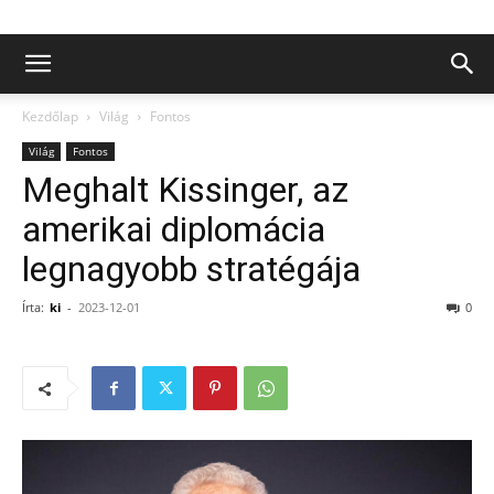
Kezdőlap
Világ
Fontos
Világ
Fontos
Meghalt Kissinger, az
amerikai diplomácia
legnagyobb stratégája
Írta:
ki
-
2023-12-01
0