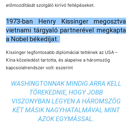
előmozdítását szolgáló kirívó fellépéseket.
1973-ban Henry Kissinger megosztva
vietnami tárgyaló partnerével megkapta
a Nobel békedíjat.
Kissinger legfontosabb diplomáciai tettének az USA –
Kína közeledést tartotta, és alapelve a háromszög
kapcsolatrendszer volt: eszerint
WASHINGTONNAK MINDIG ARRA KELL
TÖREKEDNIE, HOGY JOBB
VISZONYBAN LEGYEN A HÁROMSZÖG
KÉT MÁSIK NAGYHATALMÁVAL MINT
AZOK EGYMÁSSAL.