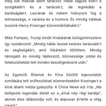
még sok másnak adott tanácsot. Hálás vagyok ezért a
szolgálatért és a tanácsért, de leginkább a
barátságáért. Laurának és nekem hiányozni fog a
bölcsessége, a varázsa és a humora. És mindig hálásak
leszünk Henry Kissinger közreműködéséért.”
Mike Pompeo, Trump elnök hivatalának külügyminisztere
így nyilatkozott: „Mindig hálás leszek kedves tanácsaiért
és segítségéért, amit titkárként töltöttem. Mindig
támogató és mindig tájékozott, bölcsessége jobbá és
felkészültebbé tett minden beszélgetésünk után.”
Az Egyesült Államok és Kína közötti kapcsolatok
simítására tett erőfeszítései elismeréseként Kissingert a
kínai állami média gyászolta. A China News ezt írta: „Ma
befejezte legendás életét ez a „kínai nép régi barátja”,
akinek éles látásmódja volt, és alaposan értette a világ
ügyeit.”