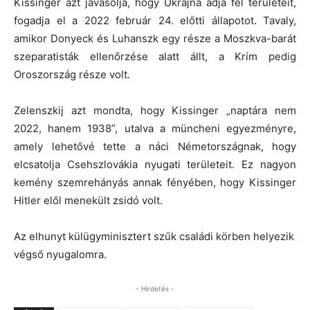
Kissinger azt javasolja, hogy Ukrajna adja fel területeit,
fogadja el a 2022 február 24. előtti állapotot. Tavaly,
amikor Donyeck és Luhanszk egy része a Moszkva-barát
szeparatisták ellenőrzése alatt állt, a Krím pedig
Oroszország része volt.
Zelenszkij azt mondta, hogy Kissinger „naptára nem
2022, hanem 1938”, utalva a müncheni egyezményre,
amely lehetővé tette a náci Németországnak, hogy
elcsatolja Csehszlovákia nyugati területeit. Ez nagyon
kemény szemrehányás annak fényében, hogy Kissinger
Hitler elől menekült zsidó volt.
Az elhunyt külügyminisztert szűk családi körben helyezik
végső nyugalomra.
- Hirdetés -