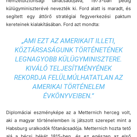
nemzetbiztonsági tanácsadójává, 1973-ban pedig
külügyminiszterévé nevezték ki. Ford alatt is maradt, és
segített egy áttörő stratégiai fegyverkezési paktum
kereteinek kialakításában. Ford azt mondta:
„AMI EZT AZ AMERIKAIT ILLETI,
KÖZTÁRSASÁGUNK TÖRTÉNETÉNEK
LEGNAGYOBB KÜLÜGYMINISZTERE.
KIVÁLÓ TELJESÍTMÉNYÉNEK
REKORDJA FELÜLMÚLHATATLAN AZ
AMERIKAI TÖRTÉNELEM
ÉVKÖNYVEIBEN.”
Diplomáciai eszményképe az a Metternich herceg volt,
aki a magyar történelemben is játszott szerepet mint a
Habsburg uralkodók főtanácsadója. Metternich hozta tető
alá a bécsi békét 1815-ben, és ez egészen az első