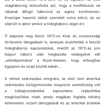
világháborúig biztosította azt, hogy a konfliktusok ne
váljanak átfogó háborúvá az egész kontinensen.
Kissinger hasonló békét szeretett volna elérni, és ez
sikerült is akkor amikor a hidegháború véget ért.
Ő alapozta meg Nixon 1972-es kínai és oroszországi
történelmi látogatásait is, amelyek enyhítették a feszült
hidegháborús kapcsolatokat, mielőtt az 1973-as jom
kippuri háború után megkezdte védjegyévé vált
„siklódiplomácia” a Közel-Keleten, hogy elősegítse
Egyiptom és Izrael közötti békét…
A német származású emigráns, az első nem amerikai
származású külügyminiszter megosztó személyiség volt
a külkapcsolatokkal kapcsolatos reálpolitikai
megközelítése miatt, amely magában foglalta néhány
kellemetlen rezsim támogatását és az amerikai érdekek