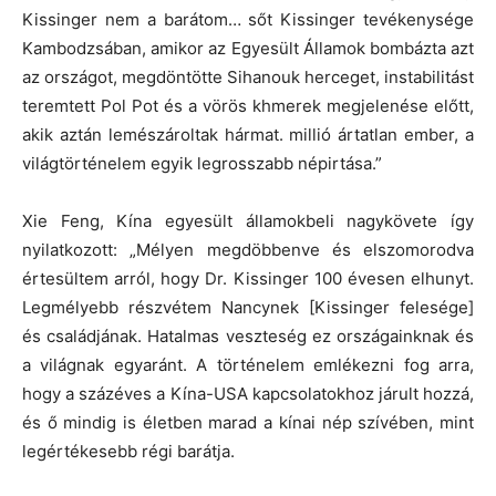
Kissinger nem a barátom… sőt Kissinger tevékenysége
Kambodzsában, amikor az Egyesült Államok bombázta azt
az országot, megdöntötte Sihanouk herceget, instabilitást
teremtett Pol Pot és a vörös khmerek megjelenése előtt,
akik aztán lemészároltak hármat. millió ártatlan ember, a
világtörténelem egyik legrosszabb népirtása.”
Xie Feng, Kína egyesült államokbeli nagykövete így
nyilatkozott: „Mélyen megdöbbenve és elszomorodva
értesültem arról, hogy Dr. Kissinger 100 évesen elhunyt.
Legmélyebb részvétem Nancynek [Kissinger felesége]
és családjának. Hatalmas veszteség ez országainknak és
a világnak egyaránt. A történelem emlékezni fog arra,
hogy a százéves a Kína-USA kapcsolatokhoz járult hozzá,
és ő mindig is életben marad a kínai nép szívében, mint
legértékesebb régi barátja.