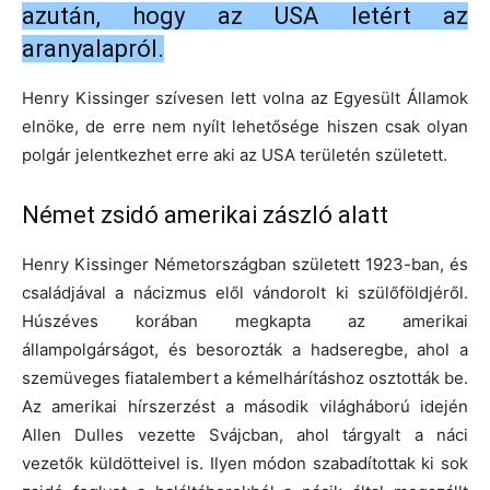
azután, hogy az USA letért az
aranyalapról.
Henry Kissinger szívesen lett volna az Egyesült Államok
elnöke, de erre nem nyílt lehetősége hiszen csak olyan
polgár jelentkezhet erre aki az USA területén született.
Német zsidó amerikai zászló alatt
Henry Kissinger Németországban született 1923-ban, és
családjával a nácizmus elől vándorolt ki szülőföldjéről.
Húszéves korában megkapta az amerikai
állampolgárságot, és besorozták a hadseregbe, ahol a
szemüveges fiatalembert a kémelhárításhoz osztották be.
Az amerikai hírszerzést a második világháború idején
Allen Dulles vezette Svájcban, ahol tárgyalt a náci
vezetők küldötteivel is. Ilyen módon szabadítottak ki sok