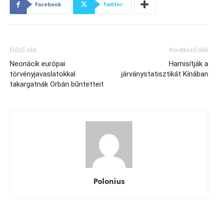
Facebook
Twitter
Előző cikk
Következő cikk
Neonácik európai
Hamisítják a
törvényjavaslatokkal
járványstatisztikát Kínában
takargatnák Orbán bűntetteit
Polonius