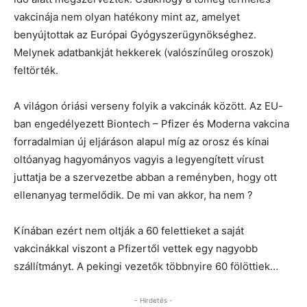
vakcinája nem olyan hatékony mint az, amelyet
benyújtottak az Európai Gyógyszerügynökséghez.
Melynek adatbankját hekkerek (valószínűleg oroszok)
feltörték.
A világon óriási verseny folyik a vakcinák között. Az EU-
ban engedélyezett Biontech – Pfizer és Moderna vakcina
forradalmian új eljáráson alapul míg az orosz és kínai
oltóanyag hagyományos vagyis a legyengített vírust
juttatja be a szervezetbe abban a reményben, hogy ott
ellenanyag termelődik. De mi van akkor, ha nem ?
Kínában ezért nem oltják a 60 felettieket a saját
vakcinákkal viszont a Pfizertől vettek egy nagyobb
szállítmányt. A pekingi vezetők többnyire 60 fölöttiek…
- Hirdetés -