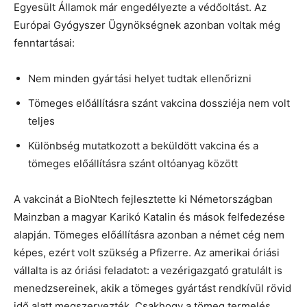
Egyesült Államok már engedélyezte a védőoltást. Az
Európai Gyógyszer Ügynökségnek azonban voltak még
fenntartásai:
Nem minden gyártási helyet tudtak ellenőrizni
Tömeges előállításra szánt vakcina dossziéja nem volt
teljes
Különbség mutatkozott a beküldött vakcina és a
tömeges előállításra szánt oltóanyag között
A vakcinát a BioNtech fejlesztette ki Németországban
Mainzban a magyar Karikó Katalin és mások felfedezése
alapján. Tömeges előállításra azonban a német cég nem
képes, ezért volt szükség a Pfizerre. Az amerikai óriási
vállalta is az óriási feladatot: a vezérigazgató gratulált is
menedzsereinek, akik a tömeges gyártást rendkívül rövid
idő alatt megszervezték. Csakhogy a tömeg termelés