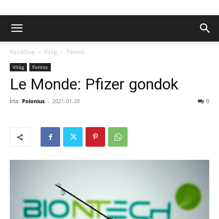
Kezdőlap
Világ
Fontos
Világ
Fontos
Le Monde: Pfizer gondok
Írta:
Polonius
-
2021-01-20
0