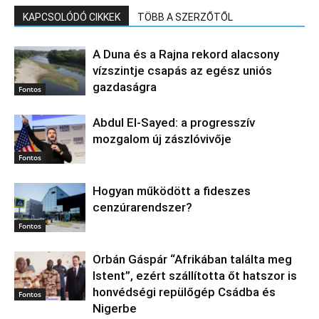
KAPCSOLÓDÓ CIKKEK
TÖBB A SZERZŐTŐL
A Duna és a Rajna rekord alacsony
vízszintje csapás az egész uniós
gazdaságra
Fontos
Abdul El‑Sayed: a progresszív
mozgalom új zászlóvivője
Fontos
Hogyan működött a fideszes
cenzúrarendszer?
Fontos
Orbán Gáspár “Afrikában találta meg
Istent”, ezért szállította őt hatszor is
honvédségi repülőgép Csádba és
Fontos
Nigerbe