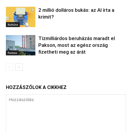
2 millió dolláros bukás: az AI írta a
krimit?
Kultúra
Tízmilliárdos beruházás maradt el
Pakson, most az egész ország
fizetheti meg az árát
Fontos
HOZZÁSZÓLOK A CIKKHEZ