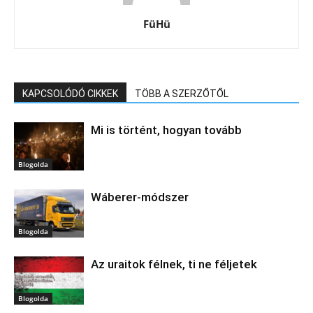
FüHü
KAPCSOLÓDÓ CIKKEK
TÖBB A SZERZŐTŐL
Mi is történt, hogyan tovább
Blogolda
Wáberer-módszer
Blogolda
Az uraitok félnek, ti ne féljetek
Blogolda