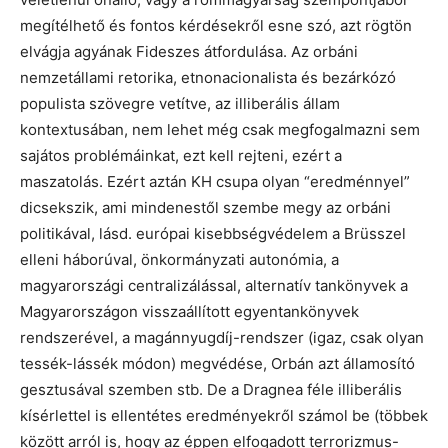
megítélhető és fontos kérdésekről esne szó, azt rögtön
elvágja agyának Fideszes átfordulása. Az orbáni
nemzetállami retorika, etnonacionalista és bezárkózó
populista szövegre vetítve, az illiberális állam
kontextusában, nem lehet még csak megfogalmazni sem
sajátos problémáinkat, ezt kell rejteni, ezért a
maszatolás. Ezért aztán KH csupa olyan “eredménnyel”
dicsekszik, ami mindenestől szembe megy az orbáni
politikával, lásd. európai kisebbségvédelem a Brüsszel
elleni háborúval, önkormányzati autonómia, a
magyarországi centralizálással, alternatív tankönyvek a
Magyarországon visszaállított egyentankönyvek
rendszerével, a magánnyugdíj-rendszer (igaz, csak olyan
tessék-lássék módon) megvédése, Orbán azt államosító
gesztusával szemben stb. De a Dragnea féle illiberális
kísérlettel is ellentétes eredményekről számol be (többek
között arról is, hogy az éppen elfogadott terrorizmus-