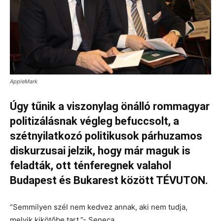
AppleMark
Úgy tűnik a viszonylag önálló rommagyar
politizálásnak végleg befuccsolt, a
szétnyilatkozó politikusok párhuzamos
diskurzusai jelzik, hogy már maguk is
feladták, ott ténferegnek valahol
Budapest és Bukarest között TÉVUTON.
“Semmilyen szél nem kedvez annak, aki nem tudja,
melyik kikötőbe tart.”- Seneca