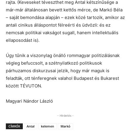
rajta. (Keveseket téveszthet meg Antal kétszínűsége a
már-már általánosan bevett kettős mérce, de Markó Béla
– saját bemondása alapján – ezek közé tartozik, amikor az
antali cinikus álláspontot félreérti és üdvözli: és ez
nemcsak politikai vakságot sugall, hanem intellektuális
ellaposodást is).
Úgy tűnik a viszonylag önálló rommagyar politizálásnak
végleg befuccsolt, a szétnyilatkozó politikusok
párhuzamos diskurzusai jelzik, hogy már maguk is
feladták, ott ténferegnek valahol Budapest és Bukarest
között TÉVUTON.
Magyari Nándor László
- Hirdetés -
CÍMKÉK
Antal
kelemen
Markó