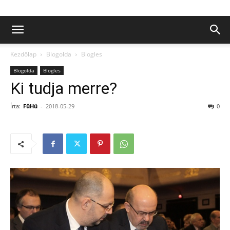
Kezdőlap
Blogolda
Blogles
Blogolda
Blogles
Ki tudja merre?
Írta:
FüHü
-
2018-05-29
0