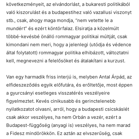
következményeit, az elvándorlást, a bukaresti politikából
való kiszorulást és a budapestihez való vazallusi viszonyt
stb., csak, ahogy maga mondja, “nem vetette le a
mundért” és ezért köntörfalaz. Elsiratja a közelmúlt
többé-kevésbé önálló rommagyar politikai múltját, csak
kimondani nem meri, hogy a jelenlegi (utódja és védence
által folytatott) rommagyar politika elhibázott, változtatni
kell, megnevezni a felelősöket és átalakítani a kurzust.
Van egy harmadik friss interjú is, melyben Antal Árpád, az
elfideszeződés egyik előfutára, és erőltetője, most éppen
a gyurcsányi esetleges visszatérés veszélyeire
figyelmeztet. Kevés cinikusabb és gerinctelenebb
nyilatkozatot olvasni, arról, hogy a budapesti csicskáslét
csak akkor veszélyes, ha nem Orbán a vezér, ezért a
Budapest-függőség (anyagi is) veszélyes, ha nem marad
a Fidesz mindörökkön. Ez aztán az elvszerűség, csak