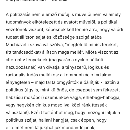
A politizálás nem elemző műfaj, s művelői nem valamely
tudományok elkötelezett és avatott művelői, a politikai
vezetőnek viszont, képesnek kell lennie arra, hogy valódi
tudást állítson saját és közössége szolgálatába –
Machiavelli szavaival szólva, “megfelelő minisztereket,
(itt tanácsadókat) állítson maga mellé”. Mióta viszont az
alternatív tényeknek (magyarán a nyakló nélküli
hazudozásnak) van divatja, a tényszerű, logikus és
racionális tudás mellékes: a kommunikáció tartalma
lényegtelen – majd tartalomgyártók előállítják -, aztán a
politikus (úgy is, mint különös, de cseppet sem fékezett
habzású mosópor) szemünkbe vágja, elhebegi-habogja,
vagy hegykén cinikus mosollyal köpi ránk (tessék
választani!). Ezért történhet meg, hogy mozogni látjuk a
politikus száját, hallani hangját, csak éppen, hogy
értelmét nem látjuk/halljuk mondandójának;