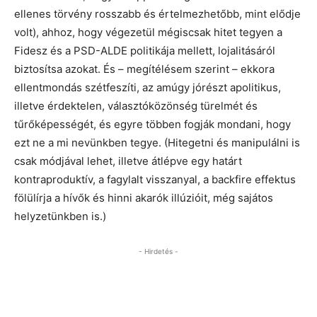
ellenes törvény rosszabb és értelmezhetőbb, mint elődje
volt), ahhoz, hogy végezetül mégiscsak hitet tegyen a
Fidesz és a PSD-ALDE politikája mellett, lojalitásáról
biztosítsa azokat. És – megítélésem szerint – ekkora
ellentmondás szétfeszíti, az amúgy jórészt apolitikus,
illetve érdektelen, választóközönség türelmét és
tűrőképességét, és egyre többen fogják mondani, hogy
ezt ne a mi nevünkben tegye. (Hitegetni és manipulálni is
csak módjával lehet, illetve átlépve egy határt
kontraproduktív, a fagylalt visszanyal, a backfire effektus
fölülírja a hívők és hinni akarók illúzióit, még sajátos
helyzetünkben is.)
- Hirdetés -