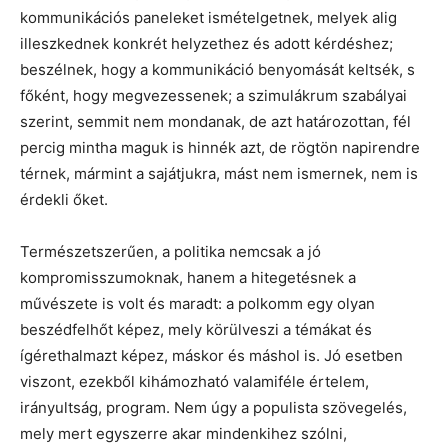
kommunikációs paneleket ismételgetnek, melyek alig
illeszkednek konkrét helyzethez és adott kérdéshez;
beszélnek, hogy a kommunikáció benyomását keltsék, s
főként, hogy megvezessenek; a szimulákrum szabályai
szerint, semmit nem mondanak, de azt határozottan, fél
percig mintha maguk is hinnék azt, de rögtön napirendre
térnek, mármint a sajátjukra, mást nem ismernek, nem is
érdekli őket.
Természetszerűen, a politika nemcsak a jó
kompromisszumoknak, hanem a hitegetésnek a
művészete is volt és maradt: a polkomm egy olyan
beszédfelhőt képez, mely körülveszi a témákat és
ígérethalmazt képez, máskor és máshol is. Jó esetben
viszont, ezekből kihámozható valamiféle értelem,
irányultság, program. Nem úgy a populista szövegelés,
mely mert egyszerre akar mindenkihez szólni,