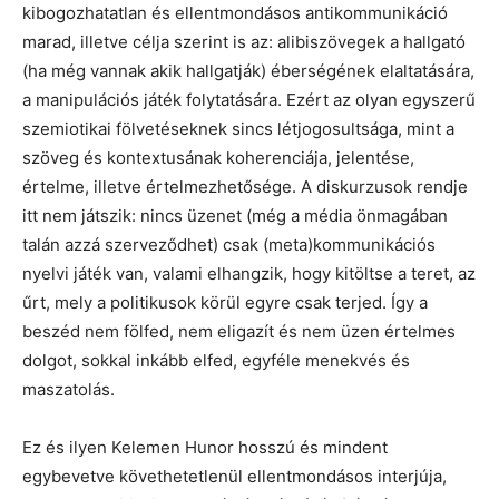
kibogozhatatlan és ellentmondásos antikommunikáció
marad, illetve célja szerint is az: alibiszövegek a hallgató
(ha még vannak akik hallgatják) éberségének elaltatására,
a manipulációs játék folytatására. Ezért az olyan egyszerű
szemiotikai fölvetéseknek sincs létjogosultsága, mint a
szöveg és kontextusának koherenciája, jelentése,
értelme, illetve értelmezhetősége. A diskurzusok rendje
itt nem játszik: nincs üzenet (még a média önmagában
talán azzá szerveződhet) csak (meta)kommunikációs
nyelvi játék van, valami elhangzik, hogy kitöltse a teret, az
űrt, mely a politikusok körül egyre csak terjed. Így a
beszéd nem fölfed, nem eligazít és nem üzen értelmes
dolgot, sokkal inkább elfed, egyféle menekvés és
maszatolás.
Ez és ilyen Kelemen Hunor hosszú és mindent
egybevetve követhetetlenül ellentmondásos interjúja,