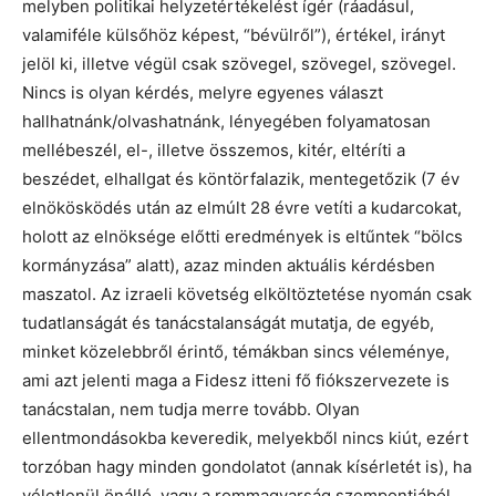
melyben politikai helyzetértékelést ígér (ráadásul,
valamiféle külsőhöz képest, “bévülről”), értékel, irányt
jelöl ki, illetve végül csak szövegel, szövegel, szövegel.
Nincs is olyan kérdés, melyre egyenes választ
hallhatnánk/olvashatnánk, lényegében folyamatosan
mellébeszél, el-, illetve összemos, kitér, eltéríti a
beszédet, elhallgat és köntörfalazik, mentegetőzik (7 év
elnökösködés után az elmúlt 28 évre vetíti a kudarcokat,
holott az elnöksége előtti eredmények is eltűntek “bölcs
kormányzása” alatt), azaz minden aktuális kérdésben
maszatol. Az izraeli követség elköltöztetése nyomán csak
tudatlanságát és tanácstalanságát mutatja, de egyéb,
minket közelebbről érintő, témákban sincs véleménye,
ami azt jelenti maga a Fidesz itteni fő fiókszervezete is
tanácstalan, nem tudja merre tovább. Olyan
ellentmondásokba keveredik, melyekből nincs kiút, ezért
torzóban hagy minden gondolatot (annak kísérletét is), ha
véletlenül önálló, vagy a rommagyarság szempontjából