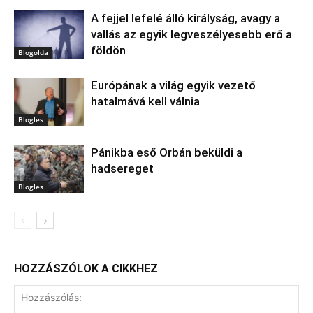
A fejjel lefelé álló királyság, avagy a
vallás az egyik legveszélyesebb erő a
földön
Blogolda
Európának a világ egyik vezető
hatalmává kell válnia
Blogles
Pánikba eső Orbán beküldi a
hadsereget
Blogles
HOZZÁSZÓLOK A CIKKHEZ