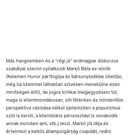
Más hangnemben és a “régi jó” erdmagyar diskurzus
szabályai szerint nyilatkozik Markó Béla ex-elnök
(Kelemen Hunor pártfogója és bársonyszékbe ültetője,
még ha szemmel láthatóan szívesen menekülne ezen
minőségek elől), de jogos kritikai megjegyzésein túl,
maga is ellentmondásosan, sőt félénken és mindenféle
perspektíva vázolása nélkül (jellemzően a populizmus
szót is kerüli, a klienteláris pénzosztást is vonakodik
annak mondani ami, stb.) teszi. Markó jól látja és
értelmezi a kettős állampolgárság csapdáit, reális