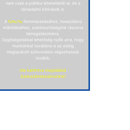
nem csak a politika lehetetleníti el, de a
társadalmi kihívások is.
A
fuhu.hu
fennmaradásához, hosszútávú
működéséhez, szerkesztőségünk rászorul
támogatásotokra.
Segítségetekkel lehetőség nyílik arra, hogy
munkánkat továbbra is az eddig
megszokott színvonalon végezhessük
tovább.
Ide kattintva megtalálod
bankszámlaszámunkat!