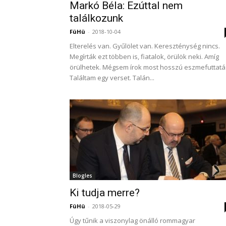
Markó Béla: Ezúttal nem
találkozunk
FüHü
-
2018-10-04
Elterelés van. Gyűlölet van. Kereszténység nincs.
Megírták ezt többen is, fiatalok, örülök neki. Amíg
örülhetek. Mégsem írok most hosszú eszmefuttatá
Találtam egy verset. Talán...
Blogles
Ki tudja merre?
FüHü
-
2018-05-29
Úgy tűnik a viszonylag önálló rommagyar