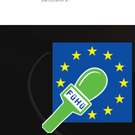
párhuzamot a...