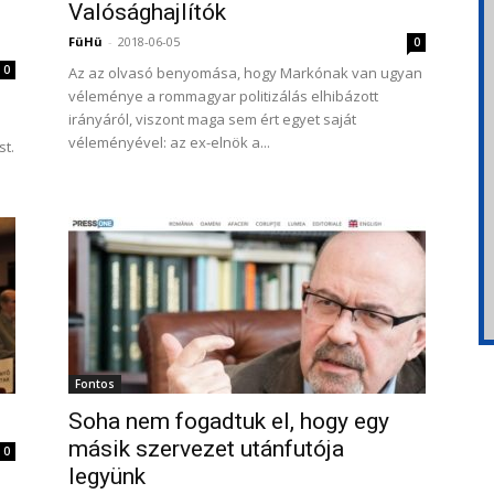
Valósághajlítók
FüHü
-
2018-06-05
0
0
Az az olvasó benyomása, hogy Markónak van ugyan
véleménye a rommagyar politizálás elhibázott
irányáról, viszont maga sem ért egyet saját
véleményével: az ex-elnök a...
st.
Fontos
Soha nem fogadtuk el, hogy egy
másik szervezet utánfutója
0
legyünk