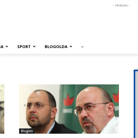
- Hirdetés -
RA
SPORT
BLOGOLDA
–
Blogles