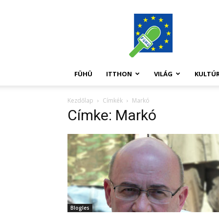
FüHü
FÜHÜ
ITTHON
VILÁG
KULTÚ
Kezdőlap
Címkék
Markó
Címke: Markó
Blogles