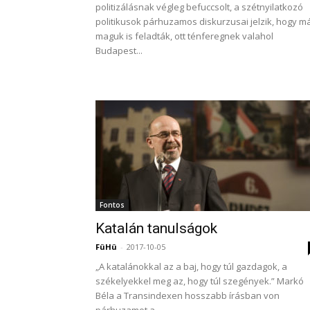
politizálásnak végleg befuccsolt, a szétnyilatkozó
politikusok párhuzamos diskurzusai jelzik, hogy m
maguk is feladták, ott ténferegnek valahol
Budapest...
Fontos
Katalán tanulságok
FüHü
-
2017-10-05
„A katalánokkal az a baj, hogy túl gazdagok, a
székelyekkel meg az, hogy túl szegények.” Markó
Béla a Transindexen hosszabb írásban von