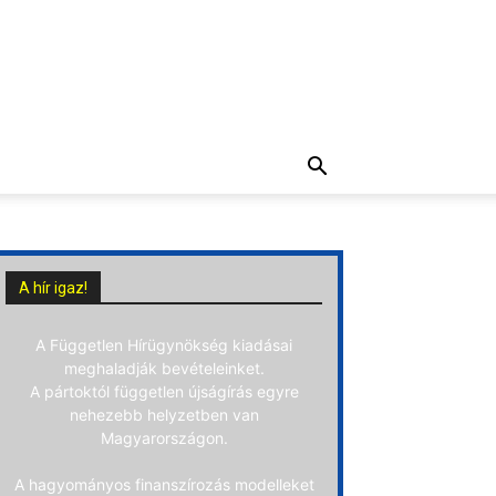
A hír igaz!
A Független Hírügynökség kiadásai
meghaladják bevételeinket.
A pártoktól független újságírás egyre
nehezebb helyzetben van
Magyarországon.
A hagyományos finanszírozás modelleket