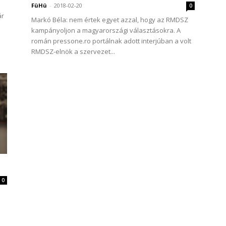
FüHü
-
2018-02-20
0
ár
Markó Béla: nem értek egyet azzal, hogy az RMDSZ
kampányoljon a magyarországi választásokra. A
román pressone.ro portálnak adott interjúban a volt
RMDSZ-elnök a szervezet...
0