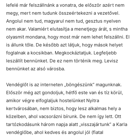
lefelé már felszállnánk a vonatra, de először azért nem
megy, mert nem tudunk összeértekezni a vezetővel.
Angolul nem tud, magyarul nem tud, gesztus nyelven
nem akar. Valamiért elutasítja a menetjegy árát, s mintha
olyasmit mondana, hogy most már nem lehet felszállni. El
is állunk tőle. De később azt látjuk, hogy mások helyet
foglalnak a kocsikban. Megkockáztatjuk. Legfeljebb
leszállít bennünket. De ez nem történik meg. Levisz
bennünket az alsó városba.
Vendéglőt is az interneten „böngészünk” magunknak.
Először még azt gondoljuk, hétfő este van és tíz körül,
amikor végre elfoglaljuk hostelünket Nyitra
kertvárosában, nem biztos, hogy lesz alkalmas hely a
közelben, ahol vacsorázni bírunk. De nem így lett. Ott
tartózkodásunk három napja alatt „visszajártunk” a Karla
vendéglőbe, ahol kedves és angolul jól (fiatal