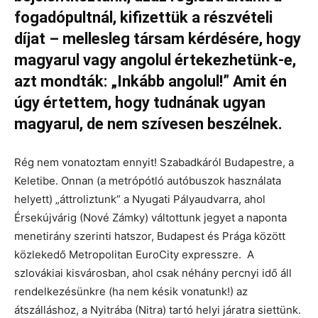
fogadópultnál, kifizettük a részvételi
díjat – mellesleg társam kérdésére, hogy
magyarul vagy angolul értekezhetünk-e,
azt mondták: „Inkább angolul!” Amit én
úgy értettem, hogy tudnának ugyan
magyarul, de nem szívesen beszélnek.
Rég nem vonatoztam ennyit! Szabadkáról Budapestre, a
Keletibe. Onnan (a metrópótló autóbuszok használata
helyett) „áttroliztunk” a Nyugati Pályaudvarra, ahol
Érsekújvárig (Nové Zámky) váltottunk jegyet a naponta
menetirány szerinti hatszor, Budapest és Prága között
közlekedő Metropolitan EuroCity expresszre. A
szlovákiai kisvárosban, ahol csak néhány percnyi idő áll
rendelkezésünkre (ha nem késik vonatunk!) az
átszálláshoz, a Nyitrába (Nitra) tartó helyi járatra siettünk.