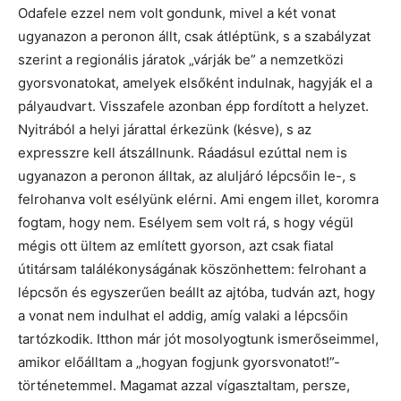
Odafele ezzel nem volt gondunk, mivel a két vonat
ugyanazon a peronon állt, csak átléptünk, s a szabályzat
szerint a regionális járatok „várják be” a nemzetközi
gyorsvonatokat, amelyek elsőként indulnak, hagyják el a
pályaudvart. Visszafele azonban épp fordított a helyzet.
Nyitrából a helyi járattal érkezünk (késve), s az
expresszre kell átszállnunk. Ráadásul ezúttal nem is
ugyanazon a peronon álltak, az aluljáró lépcsőin le-, s
felrohanva volt esélyünk elérni. Ami engem illet, koromra
fogtam, hogy nem. Esélyem sem volt rá, s hogy végül
mégis ott ültem az említett gyorson, azt csak fiatal
útitársam találékonyságának köszönhettem: felrohant a
lépcsőn és egyszerűen beállt az ajtóba, tudván azt, hogy
a vonat nem indulhat el addig, amíg valaki a lépcsőin
tartózkodik. Itthon már jót mosolyogtunk ismerőseimmel,
amikor előálltam a „hogyan fogjunk gyorsvonatot!”-
történetemmel. Magamat azzal vígasztaltam, persze,