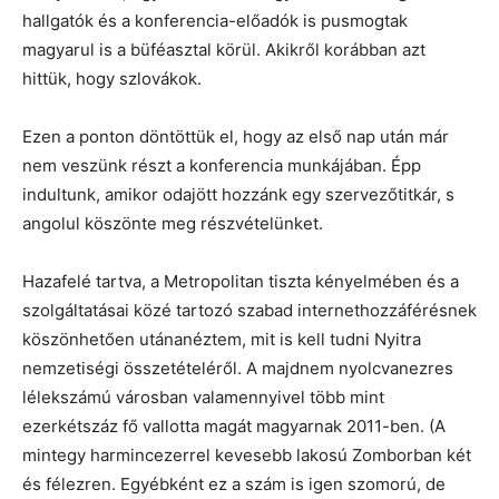
hallgatók és a konferencia-előadók is pusmogtak
magyarul is a büféasztal körül. Akikről korábban azt
hittük, hogy szlovákok.
Ezen a ponton döntöttük el, hogy az első nap után már
nem veszünk részt a konferencia munkájában. Épp
indultunk, amikor odajött hozzánk egy szervezőtitkár, s
angolul köszönte meg részvételünket.
Hazafelé tartva, a Metropolitan tiszta kényelmében és a
szolgáltatásai közé tartozó szabad internethozzáférésnek
köszönhetően utánanéztem, mit is kell tudni Nyitra
nemzetiségi összetételéről. A majdnem nyolcvanezres
lélekszámú városban valamennyivel több mint
ezerkétszáz fő vallotta magát magyarnak 2011-ben. (A
mintegy harmincezerrel kevesebb lakosú Zomborban két
és félezren. Egyébként ez a szám is igen szomorú, de