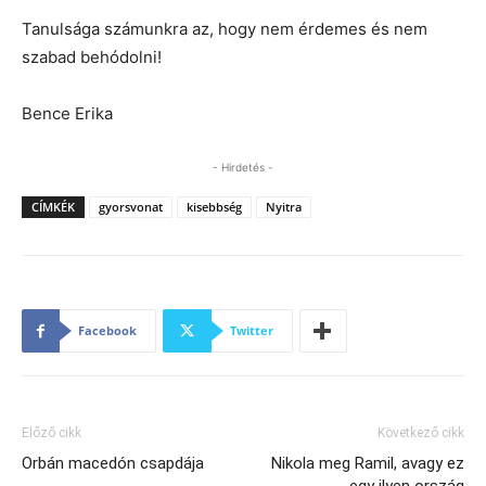
Tanulsága számunkra az, hogy nem érdemes és nem
szabad behódolni!
Bence Erika
- Hirdetés -
CÍMKÉK
gyorsvonat
kisebbség
Nyitra
Facebook
Twitter
Előző cikk
Következő cikk
Orbán macedón csapdája
Nikola meg Ramil, avagy ez