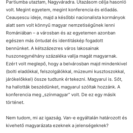
Partiumba utaztam, Nagyváradra. Utazásom célja hasonló
volt. Megint egyetem, megint konferencia és előadás.
Ceauṣescu ideje, majd a későbbi nacionalista kormányok
alatt sem volt könnyű magyar nemzetiségűnek lenni
Romániában – a városban és az egyetemen azonban
egészen más öntudat és identitáskép fogadott
bennünket. A kétszázezres város lakosainak
huszonegynéhány százaléka vallja magát magyarnak.
Ezért volt meglepő, hogy a belvárosban majd mindenkivel
(bolti eladókkal, felszolgálókkal, múzeumi kusztoszokkal,
járókelőkkel) össze tudtunk értekezni. Magyarul is. Sőt,
ha hallották beszédünket, magyarul szóltak hozzánk. A
konferencia meg „színmagyar” volt. De ez egy másik
történet.
Nem tudom, mi az igazság. Van-e egyáltalán határozott és
kivehető magyarázata ezeknek a jelenségeknek?