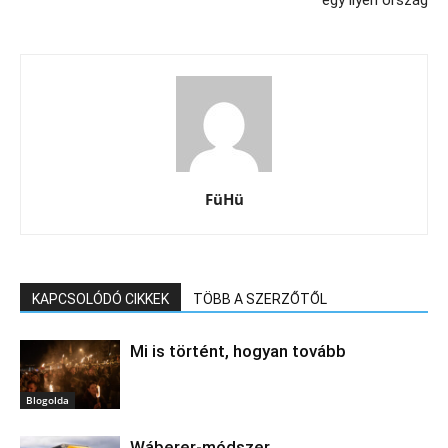
egy ilyen ország
FüHü
KAPCSOLÓDÓ CIKKEK
TÖBB A SZERZŐTŐL
Mi is történt, hogyan tovább
Blogolda
Wáberer-módszer