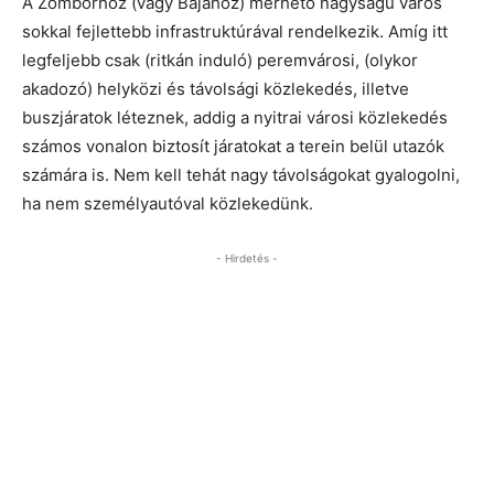
A Zomborhoz (vagy Bajához) mérhető nagyságú város
sokkal fejlettebb infrastruktúrával rendelkezik. Amíg itt
legfeljebb csak (ritkán induló) peremvárosi, (olykor
akadozó) helyközi és távolsági közlekedés, illetve
buszjáratok léteznek, addig a nyitrai városi közlekedés
számos vonalon biztosít járatokat a terein belül utazók
számára is. Nem kell tehát nagy távolságokat gyalogolni,
ha nem személyautóval közlekedünk.
- Hirdetés -