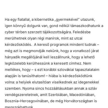
Ha egy fiatallal, a kibernetika „gyermekével” utazunk,
igen könnyű dolgunk van, gond nélkül támaszkodhatunk a
cyber térben szerzett tájékozottságára. Feledésbe
merülhetnek olyan régi manírok, mint az utcai
kérdezősködés. A kereső programok mindent tudnak –
még azt is megmondják nekünk, hogy a vonatkozó járat
hányadik megállójánál kell leszállnunk, hogy a lehető
legközelebb kerülhessünk a keresett címhez. Nem
mellékes, hogy – s ezt korábbi szlovákiai tapasztalataim
alapján is tanúsíthatom! – hiába is kérdezősködtünk
volna: a helyiek elutasítóan viselkednek az idegenekkel
szemben. Nyoma sincs hozzáállásukban annak a szláv
vendégszeretetnek, amit Szerbiában, Macedóniában,
Bosznia–Hercegovinában, de még Horvátországban is
megszokhattunk.