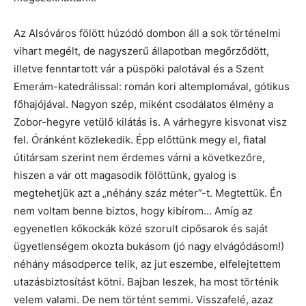
Az Alsóváros fölött húzódó dombon áll a sok történelmi
vihart megélt, de nagyszerű állapotban megőrződött,
illetve fenntartott vár a püspöki palotával és a Szent
Emerám-katedrálissal: román kori altemplomával, gótikus
főhajójával. Nagyon szép, miként csodálatos élmény a
Zobor-hegyre vetülő kilátás is. A várhegyre kisvonat visz
fel. Óránként közlekedik. Épp előttünk megy el, fiatal
útitársam szerint nem érdemes várni a következőre,
hiszen a vár ott magasodik fölöttünk, gyalog is
megtehetjük azt a „néhány száz méter”-t. Megtettük. Én
nem voltam benne biztos, hogy kibírom… Amíg az
egyenetlen kőkockák közé szorult cipősarok és saját
ügyetlenségem okozta bukásom (jó nagy elvágódásom!)
néhány másodperce telik, az jut eszembe, elfelejtettem
utazásbiztosítást kötni. Bajban leszek, ha most történik
velem valami. De nem történt semmi. Visszafelé, azaz