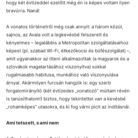
hogy két évtizeddel ezelőtt még én is képes voltam ilyen
bravúrra. Naná!
A vonatos történetről még csak annyit: a három közül,
sajnos, az Avala volt a legkevésbé felszerelt és
kényelmes – legalábbis a Metropolitan szolgáltatásaihoz
képest (pl. szabad Wi-Fi, étkezőkocsi és büfészolgálat) –,
amit ugyanakkor az itteni alkalmazottak (a magyarok és a
szlovákok magatartásához viszonyítva) sokkal
rugalmasabb habitusa, munkához való viszonyulása
árnyal. Akármilyen furcsán hangzik is: egy szerb
forgalomirányító (két évtizedes „vonatozó” múltam révén
is tanúsíthatom!) biztos, hogy tekintettel van a kevésbé
„rohamképes” utasokra, és ki fog várni picit az indításnál.
Ami tetszett, s ami nem