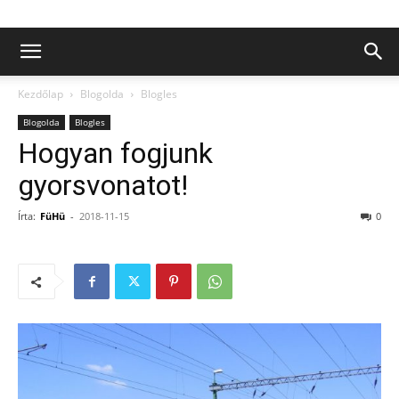
Kezdőlap
Blogolda
Blogles
Blogolda
Blogles
Hogyan fogjunk
gyorsvonatot!
Írta:
FüHü
-
2018-11-15
0