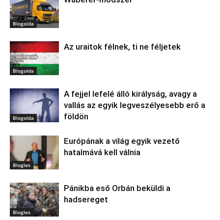
Blogolda
Az uraitok félnek, ti ne féljetek
Blogolda
A fejjel lefelé álló királyság, avagy a
vallás az egyik legveszélyesebb erő a
földön
Blogolda
Európának a világ egyik vezető
hatalmává kell válnia
Blogles
Pánikba eső Orbán beküldi a
hadsereget
Blogles