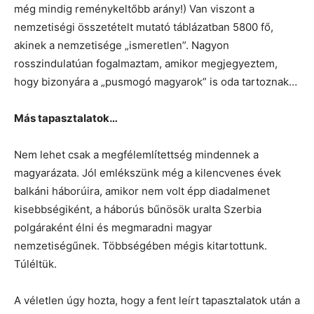
még mindig reménykeltőbb arány!) Van viszont a
nemzetiségi összetételt mutató táblázatban 5800 fő,
akinek a nemzetisége „ismeretlen”. Nagyon
rosszindulatúan fogalmaztam, amikor megjegyeztem,
hogy bizonyára a „pusmogó magyarok” is oda tartoznak…
Más tapasztalatok…
Nem lehet csak a megfélemlítettség mindennek a
magyarázata. Jól emlékszünk még a kilencvenes évek
balkáni háborúira, amikor nem volt épp diadalmenet
kisebbségiként, a háborús bűnösök uralta Szerbia
polgáraként élni és megmaradni magyar
nemzetiségűnek. Többségében mégis kitartottunk.
Túléltük.
A véletlen úgy hozta, hogy a fent leírt tapasztalatok után a