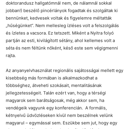
doktorandusz hallgatómnál nem, de nálamnál sokkal
jobban!) beszélő pincérlányok fogadtak és szolgáltak ki
bennünket, kedvesek voltak és figyelemre méltatták
„hűségünket”. Nem mellesleg ízléses volt a felszolgálás
és ízletes a vacsora. Ez tetszett. Miként a Nyitra folyó
partján az esti, kivilágított sétány, ahol kellemes volt a
séta és nem féltünk nőként, késő este sem végigmenni
rajta.
Az anyanyelvhasználat regionális sajátosságai mellett egy
kisebbség más formában is alkalmazkodhat a
többséghez, átveheti szokásait, mentalitásának
jellegzetességeit. Talán ezért van, hogy a térségi
magyarok sem barátságosak, még akkor sem, ha
vendégeik vagyunk egy konferencián. A formális,
kétnyelvű üdvözléseken kívül nem beszélnek velünk
magyarul – egymással sem. Eszükbe sem jut, hogy egy