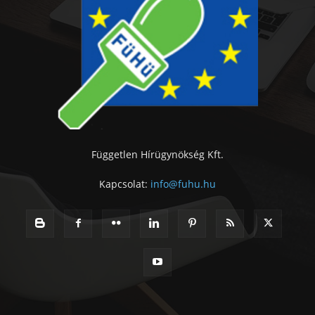
Független Hírügynökség Kft.
Kapcsolat:
info@fuhu.hu