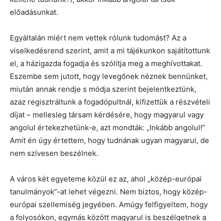
előadásunkat.
Egyáltalán miért nem vettek rólunk tudomást? Az a
viselkedésrend szerint, amit a mi tájékunkon sajátítottunk
el, a házigazda fogadja és szólítja meg a meghívottakat.
Eszembe sem jutott, hogy levegőnek néznek bennünket,
miután annak rendje s módja szerint bejelentkeztünk,
azaz regisztráltunk a fogadópultnál, kifizettük a részvételi
díjat – mellesleg társam kérdésére, hogy magyarul vagy
angolul értekezhetünk-e, azt mondták: „Inkább angolul!”
Amit én úgy értettem, hogy tudnának ugyan magyarul, de
nem szívesen beszélnek.
A város két egyeteme közül ez az, ahol „közép-európai
tanulmányok”-at lehet végezni. Nem biztos, hogy közép-
európai szellemiség jegyében. Amúgy felfigyeltem, hogy
a folyosókon, egymás között magyarul is beszélgetnek a