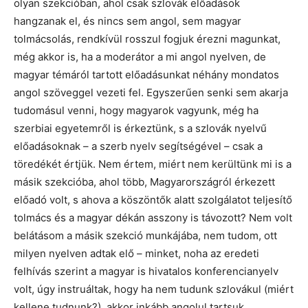
olyan szekcióban, ahol csak szlovák előadások
hangzanak el, és nincs sem angol, sem magyar
tolmácsolás, rendkívül rosszul fogjuk érezni magunkat,
még akkor is, ha a moderátor a mi angol nyelven, de
magyar témáról tartott előadásunkat néhány mondatos
angol szöveggel vezeti fel. Egyszerűen senki sem akarja
tudomásul venni, hogy magyarok vagyunk, még ha
szerbiai egyetemről is érkeztünk, s a szlovák nyelvű
előadásoknak – a szerb nyelv segítségével – csak a
töredékét értjük. Nem értem, miért nem kerültünk mi is a
másik szekcióba, ahol több, Magyarországról érkezett
előadó volt, s ahova a köszöntők alatt szolgálatot teljesítő
tolmács és a magyar dékán asszony is távozott? Nem volt
belátásom a másik szekció munkájába, nem tudom, ott
milyen nyelven adtak elő – minket, noha az eredeti
felhívás szerint a magyar is hivatalos konferencianyelv
volt, úgy instruáltak, hogy ha nem tudunk szlovákul (miért
kellene tudnunk?), akkor inkább angolul tartsuk