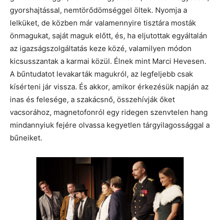
gyorshajtással, nemtörődömséggel öltek. Nyomja a
lelküket, de közben már valamennyire tisztára mosták
önmagukat, saját maguk előtt, és, ha eljutottak egyáltalán
az igazságszolgáltatás keze közé, valamilyen módon
kicsusszantak a karmai közül. Élnek mint Marci Hevesen.
A bűntudatot levakarták magukról, az legfeljebb csak
kísérteni jár vissza. És akkor, amikor érkezésük napján az
inas és felesége, a szakácsnő, összehívják őket
vacsorához, magnetofonról egy ridegen szenvtelen hang
mindannyiuk fejére olvassa kegyetlen tárgyilagossággal a
bűneiket.