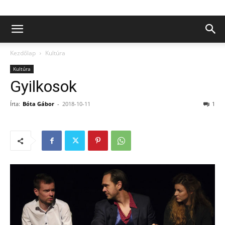
Kezdőlap
Kultúra
Kultúra
Gyilkosok
Írta:
Bóta Gábor
-
2018-10-11
1