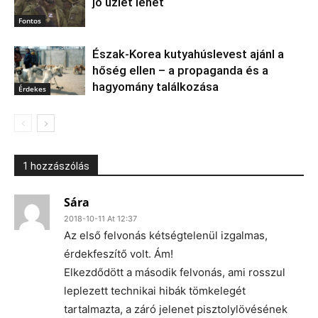
jó üzlet lehet
Fontos
Észak‑Korea kutyahúslevest ajánl a
hőség ellen – a propaganda és a
hagyomány találkozása
Érdekes
1 hozzászólás
Sára
2018-10-11 At 12:37
Az első felvonás kétségtelenül izgalmas,
érdekfeszítő volt. Ám!
Elkezdődött a második felvonás, ami rosszul
leplezett technikai hibák tömkelegét
tartalmazta, a záró jelenet pisztolylövésének