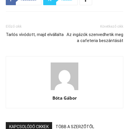
Előző cikk
Következő cikk
Tarlós vívódott, majd elvállalta
Az ingázók szenvedhetik meg
a cafeteria beszántását
Bóta Gábor
KAPCSOLÓDÓ CIKKEK
TÖBB A SZERZŐTŐL