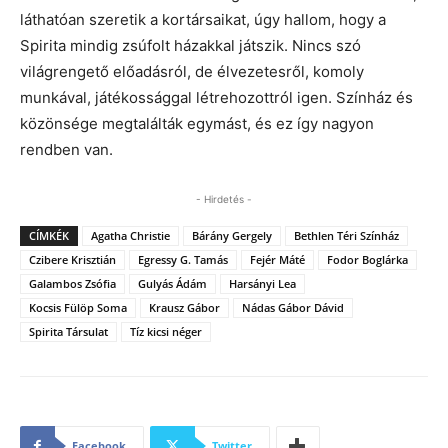
láthatóan szeretik a kortársaikat, úgy hallom, hogy a
Spirita mindig zsúfolt házakkal játszik. Nincs szó
világrengető előadásról, de élvezetesről, komoly
munkával, játékossággal létrehozottról igen. Színház és
közönsége megtalálták egymást, és ez így nagyon
rendben van.
- Hirdetés -
CÍMKÉK
Agatha Christie
Bárány Gergely
Bethlen Téri Színház
Czibere Krisztián
Egressy G. Tamás
Fejér Máté
Fodor Boglárka
Galambos Zsófia
Gulyás Ádám
Harsányi Lea
Kocsis Fülöp Soma
Krausz Gábor
Nádas Gábor Dávid
Spirita Társulat
Tíz kicsi néger
Facebook
Twitter