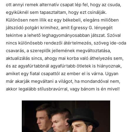
ott annyi remek alternatív csapat lép fel, hogy az csuda,
egyiküknél sem tapasztaltam, hogy ezt csinálják.
Különösen nem illik ez egy békebeli, elegáns miliőben
játszódó polgári krimihez, amit Egressy G. lényegét
tekintve a lehető leghagyományosabban játszat. Szóval
nincs különösebb rendezői átértelmezés, szöveg ide-oda
csavarás, a szereplők jellemének megváltoztatása,
aktualizálás sincs, ahogy mai korba való áthelyezés sem,
és az agyafúrtabbnál agyafúrtabb ötletek is hiányoznak,
amiket egy fiatal csapattól az ember el is várna. Ugyan
már akarják megváltani a világot, ha mondandóval nem,
akkor legalább stílusbravúrral, vagy bánom is én mivel!