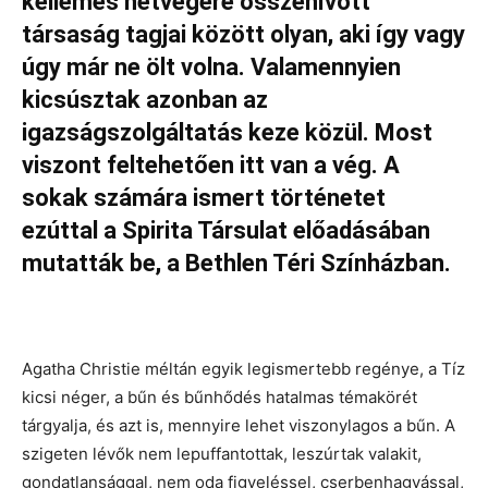
kellemes hétvégére összehívott
társaság tagjai között olyan, aki így vagy
úgy már ne ölt volna. Valamennyien
kicsúsztak azonban az
igazságszolgáltatás keze közül. Most
viszont feltehetően itt van a vég. A
sokak számára ismert történetet
ezúttal a Spirita Társulat előadásában
mutatták be, a Bethlen Téri Színházban.
Agatha Christie méltán egyik legismertebb regénye, a Tíz
kicsi néger, a bűn és bűnhődés hatalmas témakörét
tárgyalja, és azt is, mennyire lehet viszonylagos a bűn. A
szigeten lévők nem lepuffantottak, leszúrtak valakit,
gondatlansággal, nem oda figyeléssel, cserbenhagyással,