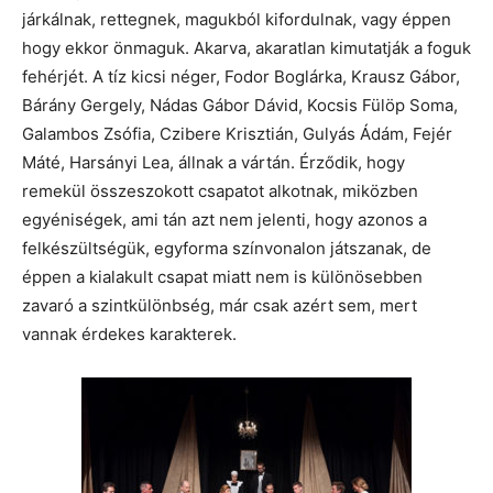
járkálnak, rettegnek, magukból kifordulnak, vagy éppen
hogy ekkor önmaguk. Akarva, akaratlan kimutatják a foguk
fehérjét. A tíz kicsi néger, Fodor Boglárka, Krausz Gábor,
Bárány Gergely, Nádas Gábor Dávid, Kocsis Fülöp Soma,
Galambos Zsófia, Czibere Krisztián, Gulyás Ádám, Fejér
Máté, Harsányi Lea, állnak a vártán. Érződik, hogy
remekül összeszokott csapatot alkotnak, miközben
egyéniségek, ami tán azt nem jelenti, hogy azonos a
felkészültségük, egyforma színvonalon játszanak, de
éppen a kialakult csapat miatt nem is különösebben
zavaró a szintkülönbség, már csak azért sem, mert
vannak érdekes karakterek.