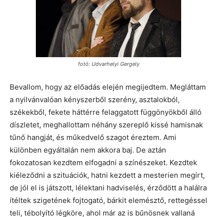
fotó: Udvarhelyi Gergely
Bevallom, hogy az előadás elején megijedtem. Megláttam
a nyilvánvalóan kényszerből szerény, asztalokból,
székekből, fekete háttérre felaggatott függönyökből álló
díszletet, meghallottam néhány szereplő kissé hamisnak
tűnő hangját, és műkedvelő szagot éreztem. Ami
különben egyáltalán nem akkora baj. De aztán
fokozatosan kezdtem elfogadni a színészeket. Kezdtek
kiéleződni a szituációk, hatni kezdett a mesterien megírt,
de jól el is játszott, lélektani hadviselés, érződött a halálra
ítéltek szigetének fojtogató, bárkit elemésztő, rettegéssel
teli, tébolyító légköre, ahol már az is bűnösnek vallaná