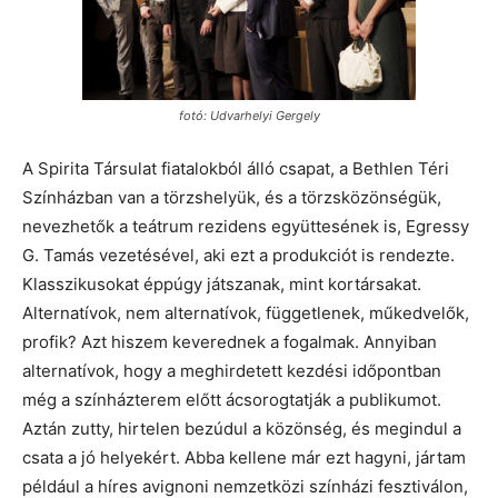
fotó: Udvarhelyi Gergely
A Spirita Társulat fiatalokból álló csapat, a Bethlen Téri
Színházban van a törzshelyük, és a törzsközönségük,
nevezhetők a teátrum rezidens együttesének is, Egressy
G. Tamás vezetésével, aki ezt a produkciót is rendezte.
Klasszikusokat éppúgy játszanak, mint kortársakat.
Alternatívok, nem alternatívok, függetlenek, műkedvelők,
profik? Azt hiszem keverednek a fogalmak. Annyiban
alternatívok, hogy a meghirdetett kezdési időpontban
még a színházterem előtt ácsorogtatják a publikumot.
Aztán zutty, hirtelen bezúdul a közönség, és megindul a
csata a jó helyekért. Abba kellene már ezt hagyni, jártam
például a híres avignoni nemzetközi színházi fesztiválon,