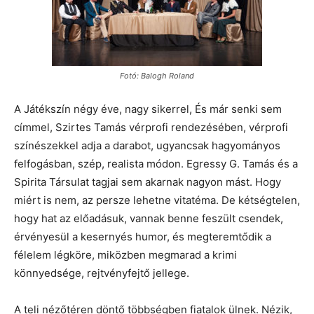
Fotó: Balogh Roland
A Játékszín négy éve, nagy sikerrel, És már senki sem
címmel, Szirtes Tamás vérprofi rendezésében, vérprofi
színészekkel adja a darabot, ugyancsak hagyományos
felfogásban, szép, realista módon. Egressy G. Tamás és a
Spirita Társulat tagjai sem akarnak nagyon mást. Hogy
miért is nem, az persze lehetne vitatéma. De kétségtelen,
hogy hat az előadásuk, vannak benne feszült csendek,
érvényesül a kesernyés humor, és megteremtődik a
félelem légköre, miközben megmarad a krimi
könnyedsége, rejtvényfejtő jellege.
A teli nézőtéren döntő többségben fiatalok ülnek. Nézik,