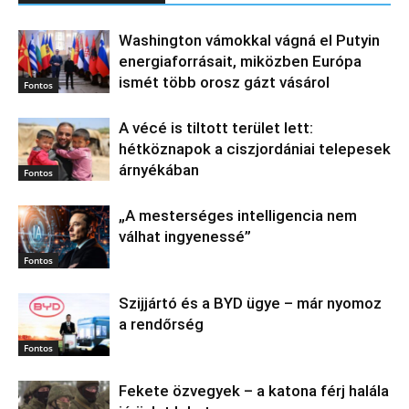
Washington vámokkal vágná el Putyin
energiaforrásait, miközben Európa
ismét több orosz gázt vásárol
Fontos
A vécé is tiltott terület lett:
hétköznapok a ciszjordániai telepesek
árnyékában
Fontos
„A mesterséges intelligencia nem
válhat ingyenessé”
Fontos
Szijjártó és a BYD ügye – már nyomoz
a rendőrség
Fontos
Fekete özvegyek – a katona férj halála