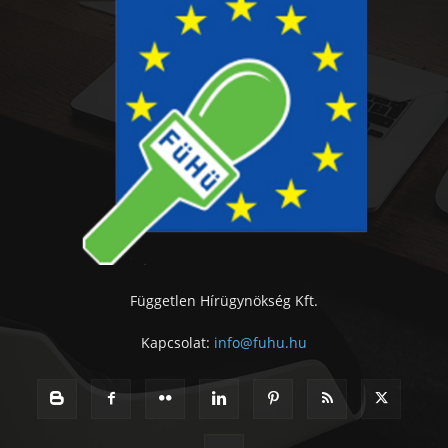
Független Hírügynökség Kft.
Kapcsolat:
info@fuhu.hu